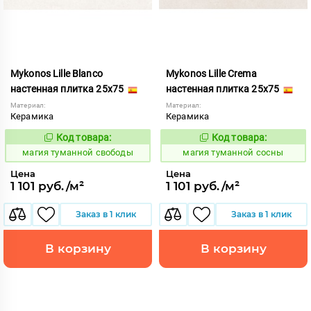
Mykonos Lille Blanco
Mykonos Lille Crema
настенная плитка 25x75
настенная плитка 25x75
Материал:
Материал:
Керамика
Керамика
Код товара:
Код товара:
919460
919472
Код:
Код:
магия туманной свободы
магия туманной сосны
Цена
Цена
1 101 руб./м²
1 101 руб./м²
Заказ в 1 клик
Заказ в 1 клик
В корзину
В корзину