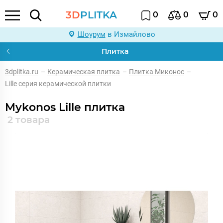
3D
PLITKA
0
0
0
Шоурум
в Измайлово
Плитка
3dplitka.ru
–
Керамическая плитка
–
Плитка Миконос
–
Lille серия керамической плитки
Mykonos Lille плитка
2 товара