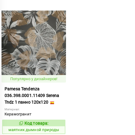
Популярно у дизайнеров!
Pamesa Tendenza
036.398.0001.11409 Serena
Tndz 1 панно 120x120
Материал:
Керамогранит
Код товара:
925225
Код:
маятник дымной природы