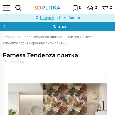
3D
PLITKA
0
0
0
Шоурум
в Измайлово
Плитка
3dplitka.ru
–
Керамическая плитка
–
Плитка Памеса
–
Tendenza серия керамической плитки
Pamesa Tendenza плитка
3 товара