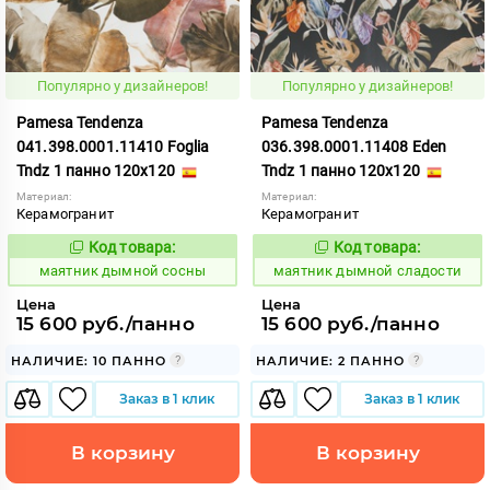
Популярно у дизайнеров!
Популярно у дизайнеров!
Pamesa Tendenza
Pamesa Tendenza
041.398.0001.11410 Foglia
036.398.0001.11408 Eden
Tndz 1 панно 120x120
Tndz 1 панно 120x120
Материал:
Материал:
Керамогранит
Керамогранит
Код товара:
Код товара:
925222
925220
Код:
Код:
маятник дымной сосны
маятник дымной сладости
Цена
Цена
15 600 руб./панно
15 600 руб./панно
НАЛИЧИЕ: 10 ПАННО
НАЛИЧИЕ: 2 ПАННО
Заказ в 1 клик
Заказ в 1 клик
В корзину
В корзину