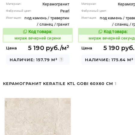
Керамогранит
Керамог
Материал:
Материал:
Pearl
Фабричный цвет:
Фабричный цвет:
под камень / травертин
под камень / трав
Имитация:
Имитация:
/ сланец / гранит
/ сланец / 
Код товара:
Код товара:
985964
985962
Код товара:
Код то
мираж вечерней сирени
мираж вечерней секун
5 190 руб./м²
5 190 руб
Цена
Цена
НАЛИЧИЕ: 157.79 М²
НАЛИЧИЕ: 175.64 М²
КЕРАМОГРАНИТ KERATILE KTL GOBI 60X60 СМ
1