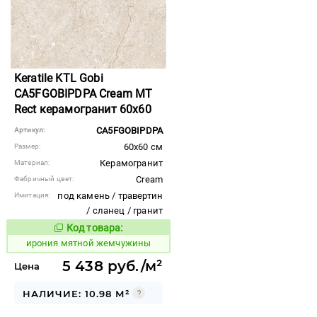
Keratile KTL Gobi
CA5FGOBIPDPA Cream MT
Rect керамогранит 60x60
CA5FGOBIPDPA
Артикул:
60x60 см
Размер:
Керамогранит
Материал:
Cream
Фабричный цвет:
под камень / травертин
Имитация:
/ сланец / гранит
Код товара:
1101526
Код товара:
ирония мятной жемчужины
5 438 руб./м²
Цена
НАЛИЧИЕ: 10.98 М²