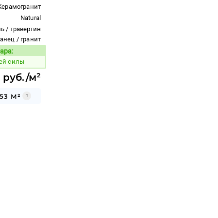
Керамогранит
Natural
ь / травертин
ланец / гранит
ара:
Код товара:
ей силы
 руб./м²
53 М²