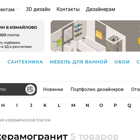
3D дизайн
Контакты
Дизайнерам
иентам
И
САНТЕХНИКА
МЕБЕЛЬ ДЛЯ ВАННОЙ
ОБОИ
Новинки
Портфолио дизайнеров
Отз
H
I
J
K
L
M
N
O
P
Q
рия керамической плитки
 керамогранит
5 товаров