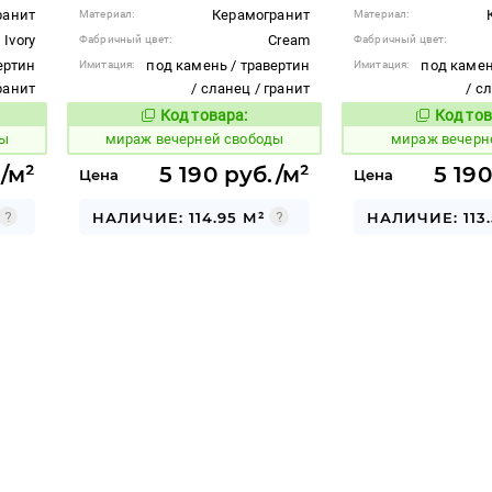
ранит
Керамогранит
Материал:
Материал:
Ivory
Cream
Фабричный цвет:
Фабричный цвет:
ертин
под камень / травертин
под камен
Имитация:
Имитация:
гранит
/ сланец / гранит
/ с
Код товара:
Код тов
985960
985963
вара:
Код товара:
ды
мираж вечерней свободы
мираж вечерн
./м²
5 190 руб./м²
5 190
Цена
Цена
НАЛИЧИЕ: 114.95 М²
НАЛИЧИЕ: 113.