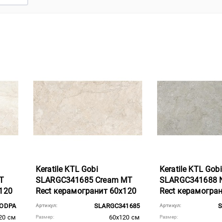
Keratile KTL Gobi
Keratile KTL Gobi
T
SLARGC341685 Cream MT
SLARGC341688 N
120
Rect керамогранит 60x120
Rect керамогра
ODPA
SLARGC341685
S
Артикул:
Артикул:
20 см
60x120 см
Размер:
Размер: