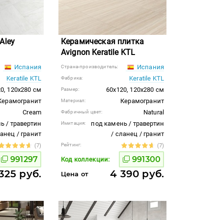
Aley
Керамическая плитка
Avignon Keratile KTL
Испания
Испания
Страна-производитель:
Keratile KTL
Keratile KTL
Фабрика:
0, 120x280 см
60x120, 120x280 см
Размер:
Керамогранит
Керамогранит
Материал:
Cream
Natural
Фабричный цвет:
ь / травертин
под камень / травертин
Имитация:
ланец / гранит
/ сланец / гранит
Рейтинг:
(7)
(7)
991297
991300
Код коллекции:
325 руб.
4 390 руб.
Цена от