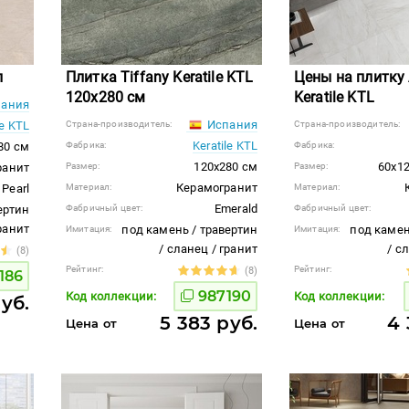
л
Плитка Tiffany Keratile KTL
Цены на плитку 
120x280 см
Keratile KTL
ания
Испания
le KTL
Страна-производитель:
Страна-производитель:
Keratile KTL
280 см
Фабрика:
Фабрика:
120x280 см
60x12
ранит
Размер:
Размер:
Керамогранит
Pearl
Материал:
Материал:
Emerald
ертин
Фабричный цвет:
Фабричный цвет:
гранит
под камень / травертин
под камен
Имитация:
Имитация:
/ сланец / гранит
/ с
(8)
Рейтинг:
Рейтинг:
(8)
186
987190
Код коллекции:
Код коллекции:
уб.
5 383 руб.
4 
Цена от
Цена от