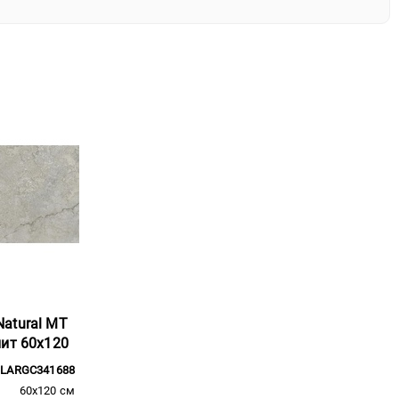
atural MT
нит 60x120
LARGC341688
60x120 см