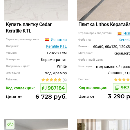
Купить плитку Cedar
Плитка Lithos Кератай
Keratile KTL
Исп
Страна-производитель:
Испания
Страна-производитель:
Kerati
Фабрика:
Keratile KTL
Фабрика:
60x60, 60x120, 120x
Размер:
120x280 см
Размер:
Керамог
Материал:
Керамогранит
Материал:
Фабричный цвет:
White
Фабричный цвет:
под камень / трав
Имитация:
/ сланец / 
под мрамор
Имитация:
Рейтинг:
Рейтинг:
(5)
987
987184
Код коллекции:
Код коллекции:
3 290 р
6 728 руб.
Цена от
Цена от