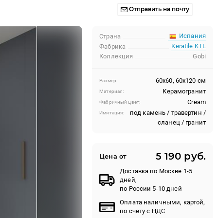
Отправить на почту
Испания
Страна
Keratile KTL
Фабрика
Коллекция
Gobi
60x60, 60x120 см
Размер:
Керамогранит
Материал:
Cream
Фабричный цвет:
под камень / травертин /
Имитация:
сланец / гранит
5 190 руб.
Цена от
Доставка по Москве 1-5
дней,
по России 5-10 дней
Оплата наличными, картой,
по счету с НДС