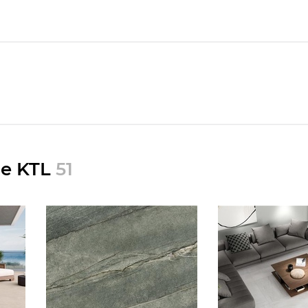
le KTL
51