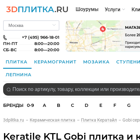
3D
ПЛИТКА
.RU
Шоурумы
Услуги
Кл
+7 (495) 966-18-01
ПН-ПТ
8:00—20:00
СБ-ВС
8:00—20:00
ПЛИТКА
КЕРАМОГРАНИТ
МОЗАИКА
СТУПЕН
ЛЕПНИНА
БРЕНДЫ
0-9
A
B
C
D
E
F
G
3dplitka.ru
–
Керамическая плитка
–
Плитка Кератайл
–
Gobi се
Keratile KTL Gobi плитка и