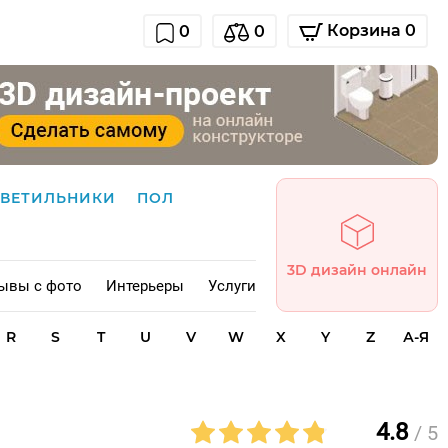
Корзина 0
0
0
СВЕТИЛЬНИКИ
ПОЛ
3D дизайн онлайн
ывы с фото
Интерьеры
Услуги
R
S
T
U
V
W
X
Y
Z
А-Я
4.8
/ 5