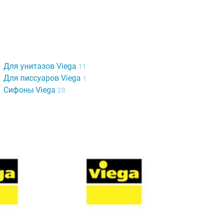
Для унитазов Viega
11
Для писсуаров Viega
1
Сифоны Viega
28