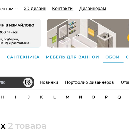
3D дизайн
Контакты
Дизайнерам
иентам
И
САНТЕХНИКА
МЕБЕЛЬ ДЛЯ ВАННОЙ
ОБОИ
Новинки
Портфолио дизайнеров
Отз
H
I
J
K
L
M
N
O
P
Q
ex
2 товара