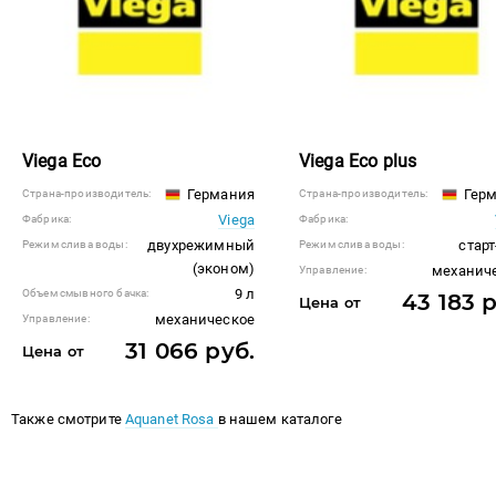
Viega Eco
Viega Eco plus
Германия
Герм
Страна-производитель:
Страна-производитель:
Viega
Фабрика:
Фабрика:
двухрежимный
старт
Режим слива воды:
Режим слива воды:
(эконом)
механич
Управление:
9 л
Объем смывного бачка:
43 183 
Цена от
механическое
Управление:
31 066 руб.
Цена от
Также смотрите
Aquanet Rosa
в нашем каталоге