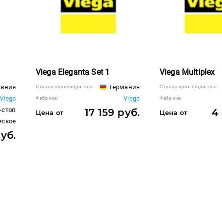
Viega Eleganta Set 1
Viega Multiplex
ания
Германия
Страна-производитель:
Страна-производитель:
Viega
Viega
Фабрика:
Фабрика:
-стоп
17 159 руб.
4
Цена от
Цена от
еское
руб.