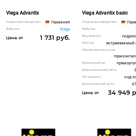
Viega Advantix
Viega Advantix basic
Германия
Герм
Страна-производитель:
Страна-производитель:
Viega
Фабрика:
Фабрика:
гидроз
1 731 руб.
Вид затвора:
Цена от
встраиваемый 
Монтаж:
Направление выпуска:
горизонта
прямоуго
Форма решётки:
Ширина внешней части:
под п
Тип решетки:
67
Длина внешней части:
34 949 р
Цена от