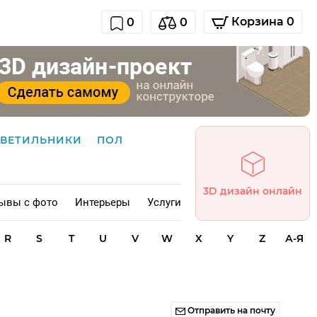
Корзина 0
0
0
СВЕТИЛЬНИКИ
ПОЛ
3D дизайн онлайн
ывы с фото
Интерьеры
Услуги
R
S
T
U
V
W
X
Y
Z
А-Я
Отправить на почту