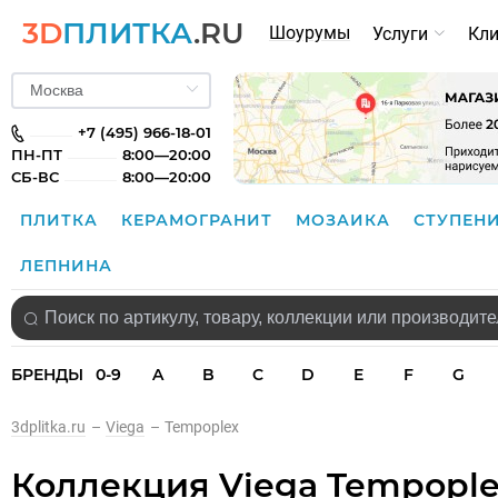
3D
ПЛИТКА
.RU
Шоурумы
Услуги
Кл
+7 (495) 966-18-01
ПН-ПТ
8:00—20:00
СБ-ВС
8:00—20:00
ПЛИТКА
КЕРАМОГРАНИТ
МОЗАИКА
СТУПЕН
ЛЕПНИНА
БРЕНДЫ
0-9
A
B
C
D
E
F
G
3dplitka.ru
–
Viega
–
Tempoplex
Коллекция Viega Tempopl