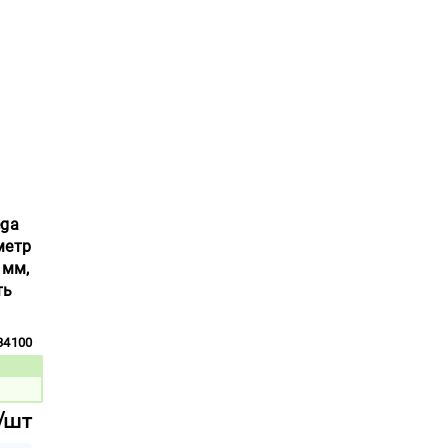
ega
метр
 мм,
ть
34100
вара:
/шт