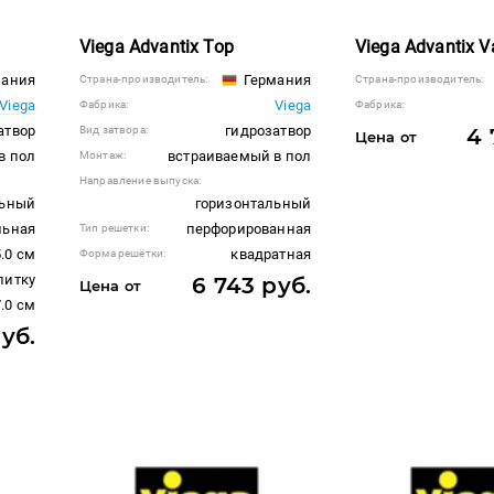
Viega Advantix Top
Viega Advantix V
ания
Германия
Страна-производитель:
Страна-производитель:
Viega
Viega
Фабрика:
Фабрика:
атвор
гидрозатвор
Вид затвора:
4 
Цена от
в пол
встраиваемый в пол
Монтаж:
Направление выпуска:
льный
горизонтальный
льная
перфорированная
Тип решетки:
5.0 см
квадратная
Форма решётки:
литку
6 743 руб.
Цена от
.0 см
уб.