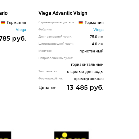
ario
Viega Advantix Visign
Германия
Германия
Страна-производитель:
Viega
Viega
Фабрика:
75.0 см
785 руб.
Длина внешней части:
4.0 см
Ширина внешней части:
пристенный
Монтаж:
Направление выпуска:
горизонтальный
с щелью для воды
Тип решетки:
прямоугольная
Форма решётки:
13 485 руб.
Цена от