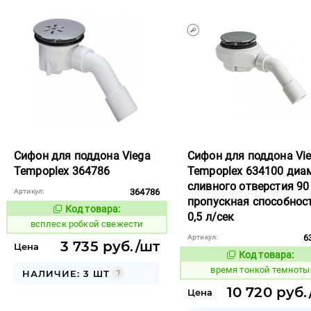
Сифон для поддона Viega
Сифон для поддона Vi
Tempoplex 364786
Tempoplex 634100 диа
сливного отверстия 90
364786
Артикул:
пропускная способнос
Код товара:
244208
Код товара:
0,5 л/сек
всплеск робкой свежести
6
Артикул:
3 735 руб./шт
Цена
Код товара:
231602
Код то
время тонкой темноты
НАЛИЧИЕ: 3 ШТ
10 720 руб.
Цена