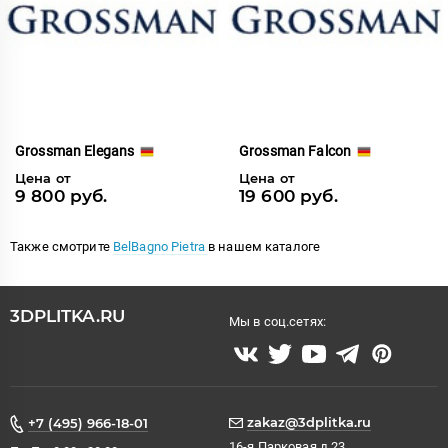
Grossman Elegans
Grossman Falcon
Цена от
Цена от
9 800 руб.
19 600 руб.
Также смотрите
BelBagno Pietra
в нашем каталоге
3DPLITKA.RU
Мы в соц.сетях:
zakaz@3dplitka.ru
+7 (495) 966-18-01
16-я Парковая д.23,