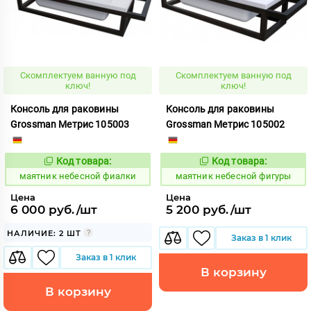
Скомплектуем ванную под
Скомплектуем ванную под
ключ!
ключ!
Консоль для раковины
Консоль для раковины
Grossman Метрис 105003
Grossman Метрис 105002
Код товара:
Код товара:
929864
929865
Код:
Код:
маятник небесной фиалки
маятник небесной фигуры
Цена
Цена
6 000 руб./шт
5 200 руб./шт
НАЛИЧИЕ: 2 ШТ
Заказ в 1 клик
Заказ в 1 клик
В корзину
В корзину