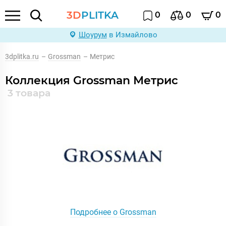
3D
PLITKA
0
0
0
Шоурум
в Измайлово
3dplitka.ru
–
Grossman
–
Метрис
Коллекция Grossman Метрис
3 товара
Подробнее о Grossman