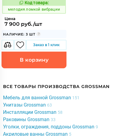
Код товара:
959135
Код:
мелодия ломкой вибрации
Цена
7 900 руб./шт
НАЛИЧИЕ: 3 ШТ
Заказ в 1 клик
В корзину
ВСЕ ТОВАРЫ ПРОИЗВОДСТВА GROSSMAN
Мебель для ванной Grossman
151
Унитазы Grossman
63
Инсталляции Grossman
58
Раковины Grossman
33
Уголки, ограждения, поддоны Grossman
9
Акриловые ванны Grossman
5