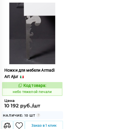
Ножки для мебели Armadi
Art Ajur
Код товара:
1122820
Код:
небо тяжелой печали
Цена
10 192 руб./шт
НАЛИЧИЕ: 10 ШТ
Заказ в 1 клик