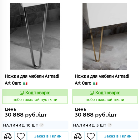
Ножки для мебели Armadi
Ножки для мебели Armadi
Art Caro
Art Caro
Код товара:
Код товара:
1122825
1122826
Код:
Код:
небо тяжелой пустыни
небо тяжелой пыли
Цена
Цена
30 888 руб./шт
30 888 руб./шт
НАЛИЧИЕ: 10 ШТ
НАЛИЧИЕ: 5 ШТ
Заказ в 1 клик
Заказ в 1 клик