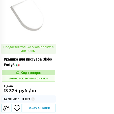
Продается только в комплекте с
унитазом!
Крышка для писсуара Globo
Forty3
Код товара:
871965
Код:
лепесток теплой сказки
Цена
13 324 руб./шт
НАЛИЧИЕ: 11 ШТ
Заказ в 1 клик