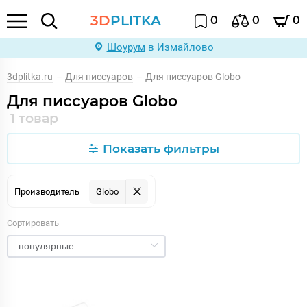
3D
PLITKA
0
0
0
Шоурум
в Измайлово
3dplitka.ru
–
Для писсуаров
–
Для писсуаров Globo
Для писсуаров Globo
1 товар
Показать фильтры
Производитель
Globo
Сортировать