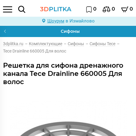
3D
PLITKA
0
0
0
Шоурум
в Измайлово
Сифоны
3dplitka.ru
–
Комплектующие
–
Сифоны
–
Сифоны Tece
–
Tece Drainline 660005 Для волос
Решетка для сифона дренажного
канала Tece Drainline 660005 Для
волос