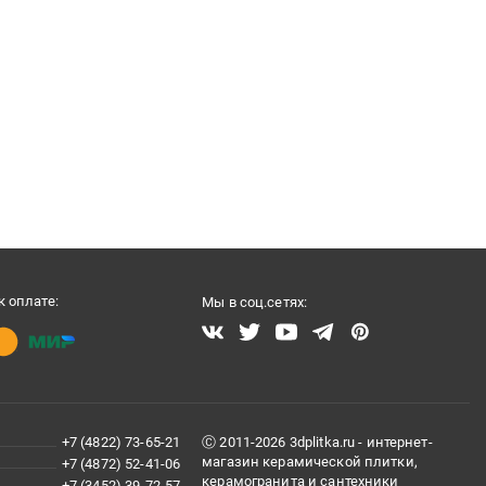
 оплате:
Мы в соц.сетях:
+7 (4822) 73-65-21
Ⓒ 2011-2026 3dplitka.ru - интернет-
магазин керамической плитки,
+7 (4872) 52-41-06
керамогранита и сантехники
+7 (3452) 39-72-57