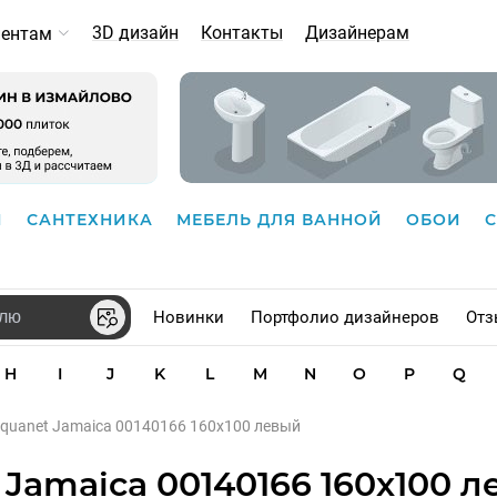
3D дизайн
Контакты
Дизайнерам
иентам
И
САНТЕХНИКА
МЕБЕЛЬ ДЛЯ ВАННОЙ
ОБОИ
Новинки
Портфолио дизайнеров
Отз
H
I
J
K
L
M
N
O
P
Q
quanet Jamaica 00140166 160x100 левый
Jamaica 00140166 160x100 