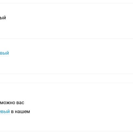
вый
авый
зможно вас
левый
в нашем