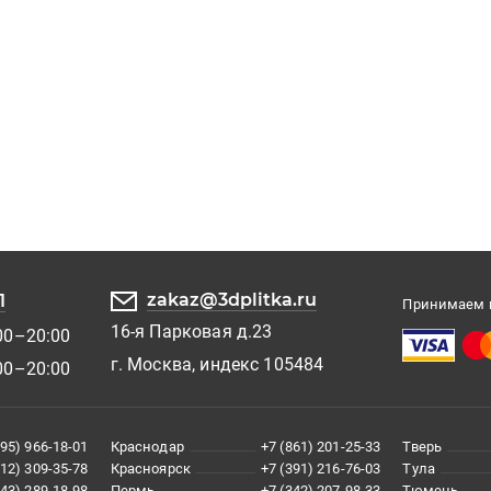
zakaz@3dplitka.ru
1
Принимаем к
16-я Парковая д.23
00–20:00
г. Москва, индекс 105484
00–20:00
495) 966-18-01
Краснодар
+7 (861) 201-25-33
Тверь
812) 309-35-78
Красноярск
+7 (391) 216-76-03
Тула
343) 289-18-98
Пермь
+7 (342) 207-98-33
Тюмень