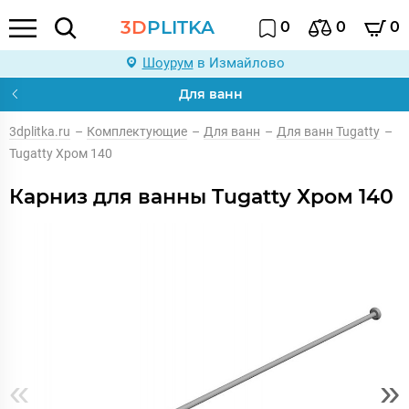
3D
PLITKA
0
0
0
Шоурум
в Измайлово
Для ванн
3dplitka.ru
–
Комплектующие
–
Для ванн
–
Для ванн Tugatty
–
Tugatty Хром 140
Карниз для ванны Tugatty Хром 140
«
»