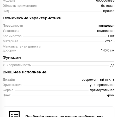
Модель
Гл000005835
Область применения
бытовая
Вид
прочее
Технические характеристики
Поверхность
глянцевая
Установка
подвесная
Количество
1 шт
Материал
сталь
Максимальная длина с
добором
140.0 см
Функции
Универсальность
да
Внешнее исполнение
Дизайн
современный стиль
Ориентация
универсальная
Форма
прямоугольная
Цвет
хром
Подберём товары по вашим требованиям