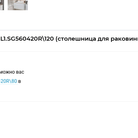
PL1.SG560420R\120 (столешница для раковин
зможно вас
0420R\80
в