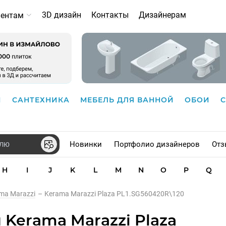
3D дизайн
Контакты
Дизайнерам
иентам
И
САНТЕХНИКА
МЕБЕЛЬ ДЛЯ ВАННОЙ
ОБОИ
Новинки
Портфолио дизайнеров
Отз
H
I
J
K
L
M
N
O
P
Q
ma Marazzi
–
Kerama Marazzi Plaza PL1.SG560420R\120
Kerama Marazzi Plaza