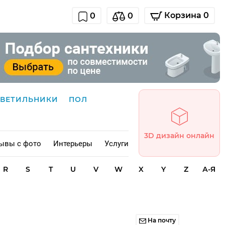
Корзина 0
0
0
СВЕТИЛЬНИКИ
ПОЛ
3D дизайн онлайн
ывы с фото
Интерьеры
Услуги
R
S
T
U
V
W
X
Y
Z
А-Я
На почту