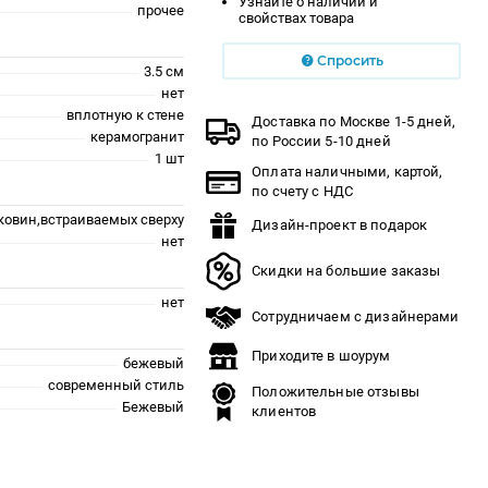
Узнайте о наличии и
прочее
свойствах товара
Спросить
3.5 см
нет
вплотную к стене
Доставка по Москве 1-5 дней,
керамогранит
по России 5-10 дней
1 шт
Оплата наличными, картой,
по счету с НДС
ковин,встраиваемых сверху
Дизайн-проект в подарок
нет
Скидки на большие заказы
нет
Сотрудничаем с дизайнерами
Приходите в шоурум
бежевый
современный стиль
Положительные отзывы
Бежевый
клиентов