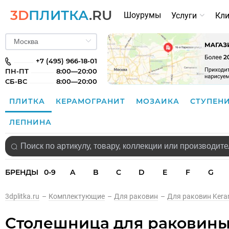
3D
ПЛИТКА
.RU
Шоурумы
Услуги
Кл
+7 (495) 966-18-01
ПН-ПТ
8:00—20:00
СБ-ВС
8:00—20:00
ПЛИТКА
КЕРАМОГРАНИТ
МОЗАИКА
СТУПЕН
ЛЕПНИНА
БРЕНДЫ
0-9
A
B
C
D
E
F
G
3dplitka.ru
–
Комплектующие
–
Для раковин
–
Для раковин Kera
Столешница для раковины 