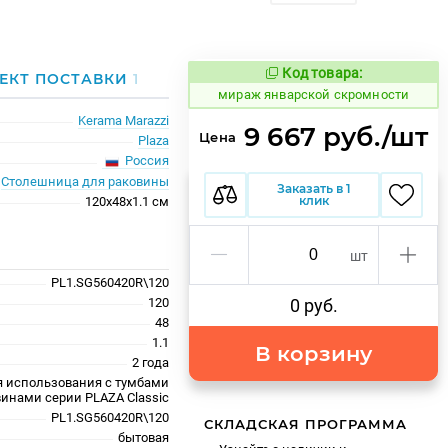
Код товара:
999718
ЕКТ ПОСТАВКИ
1
Код товара:
мираж январской скромности
Kerama Marazzi
9 667 руб./шт
Цена
Plaza
Россия
Столешница для раковины
Заказать в 1
клик
120x48x1.1 см
шт
PL1.SG560420R\120
120
0 руб.
48
1.1
В корзину
2 года
я использования с тумбами
винами серии PLAZA Classic
PL1.SG560420R\120
СКЛАДСКАЯ ПРОГРАММА
бытовая