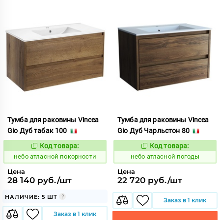
Тумба для раковины Vincea
Тумба для раковины Vincea
Gio Дуб табак 100
Gio Дуб Чарльстон 80
Код товара:
Код товара:
1124322
1124321
Код:
Код:
небо атласной покорности
небо атласной погоды
Цена
Цена
28 140 руб./шт
22 720 руб./шт
НАЛИЧИЕ: 5 ШТ
Заказ в 1 клик
Заказ в 1 клик