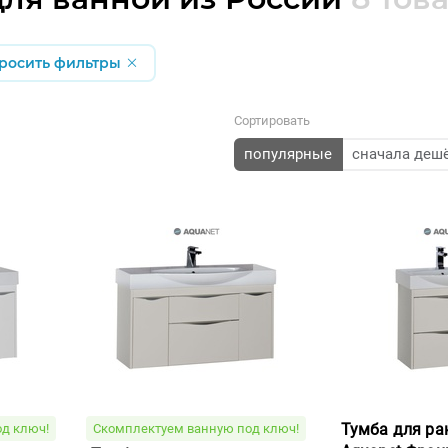
росить фильтры
Сортировать
популярные
сначала деш
Тумба для р
д ключ!
Скомплектуем ванную под ключ!