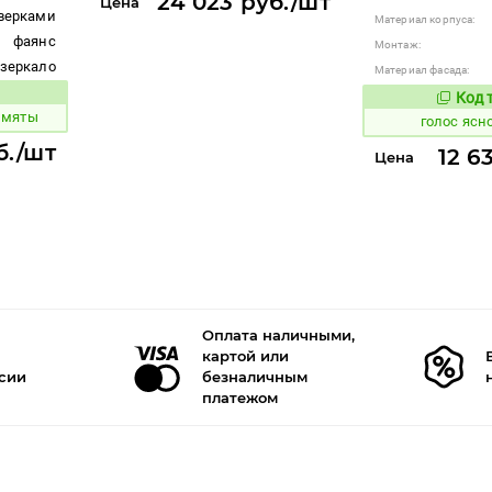
24 023 руб./шт
Цена
верками
Материал корпуса:
фаянс
Монтаж:
зеркало
Материал фасада:
Код 
 товара:
296818
 мяты
голос ясн
б./шт
12 6
Цена
Оплата наличными,
картой или
ссии
безналичным
платежом