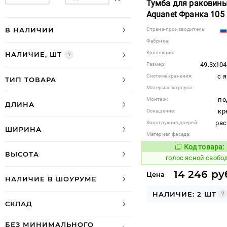
Тумба для раковин
Aquanet Франка 105
В НАЛИЧИИ
Страна-производитель:
Фабрика:
Коллекция:
НАЛИЧИЕ, ШТ
49.3x104
Размер:
с 
Система хранения:
ТИП ТОВАРА
Материал корпуса:
по
Монтаж:
ДЛИНА
кр
Оснащение:
ра
Конструкция дверей:
ШИРИНА
Материал фасада:
Код товара:
296835
Код
ВЫСОТА
голос ясной свобо
14 246 ру
Цена
НАЛИЧИЕ В ШОУРУМЕ
НАЛИЧИЕ: 2 ШТ
СКЛАД
БЕЗ МИНИМАЛЬНОГО