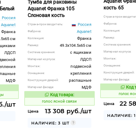
Aquanet Фран
ы
Тумба для раковины
кость 65
 Белый
Aquanet Франка 105
Слоновая кость
Страна-производител
Россия
Фабрика:
Россия
Aquanet
Страна-производитель:
Коллекция:
Aquanet
Франка
Фабрика:
Размер:
Франка
.5x65 см
Коллекция:
Система хранения:
49.3x104.5x65 см
ящиками
Размер:
Материал корпуса:
с ящиками
ЛДСП
Система хранения:
Монтаж:
ЛДСП
двесной
Материал корпуса:
Оснащение:
подвесной
епления
Монтаж:
Конструкция дверей:
крепления
спашные
Оснащение:
Материал фасада:
распашные
МДФ
Конструкция дверей:
Код 
МДФ
Материал фасада:
296832
 товара:
голос яс
ды
Код товара:
296836
Код товара:
голос ясной связи
22 5
б./шт
Цена
13 308 руб./шт
Цена
НАЛИЧИЕ: 1
НАЛИЧИЕ: 3 ШТ