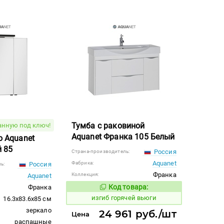
Тумба с раковиной
анную под ключ!
Aquanet Франка 105 Белый
 Aquanet
 85
Россия
Страна-производитель:
Aquanet
Фабрика:
Россия
ь:
Франка
Коллекция:
Aquanet
Код товара:
Франка
565139
Код товара:
изгиб горячей вьюги
16.3x83.6x85 см
зеркало
24 961 руб./шт
Цена
распашные