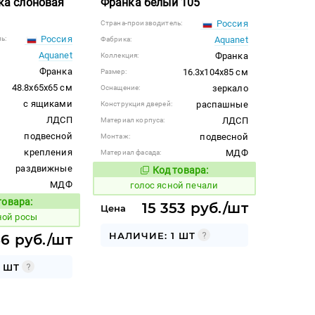
ка слоновая
Франка белый 105
Россия
Страна-производитель:
Россия
ь:
Aquanet
Фабрика:
Aquanet
Франка
Коллекция:
Франка
16.3x104x85 см
Размер:
48.8x65x65 см
зеркало
Оснащение:
с ящиками
распашные
Конструкция дверей:
ЛДСП
ЛДСП
Материал корпуса:
подвесной
подвесной
Монтаж:
крепления
МДФ
Материал фасада:
раздвижные
Код товара:
296820
Код товара:
МДФ
голос ясной печали
товара:
15 353 руб./шт
Код товара:
Цена
ной росы
НАЛИЧИЕ: 1 ШТ
86 руб./шт
 ШТ