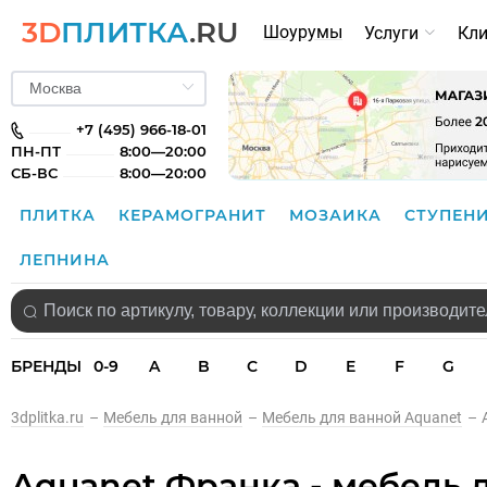
3D
ПЛИТКА
.RU
Шоурумы
Услуги
Кл
+7 (495) 966-18-01
ПН-ПТ
8:00—20:00
СБ-ВС
8:00—20:00
ПЛИТКА
КЕРАМОГРАНИТ
МОЗАИКА
СТУПЕН
ЛЕПНИНА
БРЕНДЫ
0-9
A
B
C
D
E
F
G
3dplitka.ru
–
Мебель для ванной
–
Мебель для ванной Aquanet
–
Aquanet Франка - мебель 