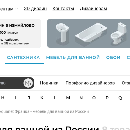
3D дизайн
Контакты
Дизайнерам
иентам
И
САНТЕХНИКА
МЕБЕЛЬ ДЛЯ ВАННОЙ
ОБОИ
Новинки
Портфолио дизайнеров
Отз
H
I
J
K
L
M
N
O
P
Q
Aquanet Франка - мебель для ванной из России
для ванной из России
8 тов