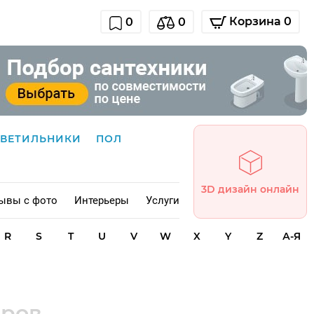
Корзина 0
0
0
СВЕТИЛЬНИКИ
ПОЛ
3D дизайн онлайн
ывы с фото
Интерьеры
Услуги
R
S
T
U
V
W
X
Y
Z
А-Я
аров