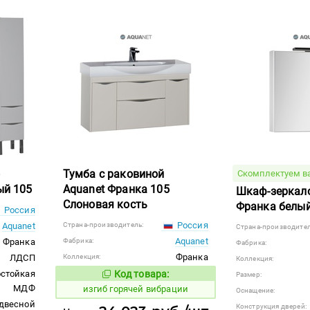
)
Тумба с раковиной
Скомплектуем в
ый 105
Aquanet Франка 105
Шкаф-зеркало
Слоновая кость
Франка белый
Россия
Россия
Aquanet
Страна-производитель:
Страна-производител
Aquanet
Франка
Фабрика:
Фабрика:
Франка
ЛДСП
Коллекция:
Коллекция:
остойкая
Код товара:
Размер:
565135
Код товара:
МДФ
изгиб горячей вибрации
Оснащение:
двесной
Конструкция дверей: