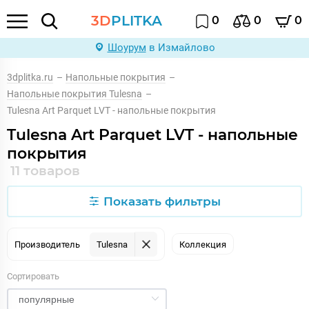
3D
PLITKA
0
0
0
Шоурум
в Измайлово
3dplitka.ru
–
Напольные покрытия
–
Напольные покрытия Tulesna
–
Tulesna Art Parquet LVT - напольные покрытия
Tulesna Art Parquet LVT - напольные
покрытия
11 товаров
Показать фильтры
Производитель
Tulesna
Коллекция
Сортировать