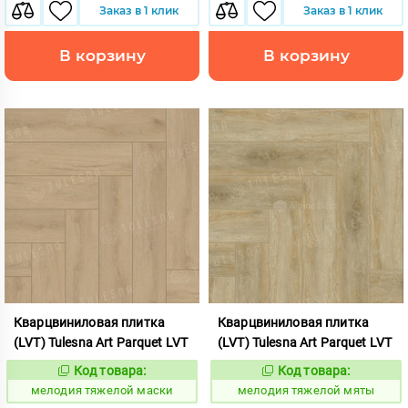
Заказ в 1 клик
Заказ в 1 клик
В корзину
В корзину
Кварцвиниловая плитка
Кварцвиниловая плитка
(LVT) Tulesna Art Parquet LVT
(LVT) Tulesna Art Parquet LVT
Код товара:
Код товара:
966547
966556
Код:
Код:
мелодия тяжелой маски
мелодия тяжелой мяты