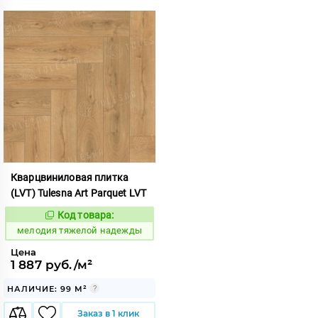
Кварцвиниловая плитка
(LVT) Tulesna Art Parquet LVT
Код товара:
966557
Код:
мелодия тяжелой надежды
Цена
1 887 руб./м²
НАЛИЧИЕ: 99 М²
Заказ в 1 клик