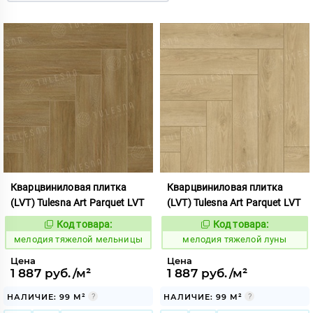
Кварцвиниловая плитка
Кварцвиниловая плитка
(LVT) Tulesna Art Parquet LVT
(LVT) Tulesna Art Parquet LVT
Код товара:
Код товара:
966549
966545
Код:
Код:
мелодия тяжелой мельницы
мелодия тяжелой луны
Цена
Цена
1 887 руб./м²
1 887 руб./м²
НАЛИЧИЕ: 99 М²
НАЛИЧИЕ: 99 М²