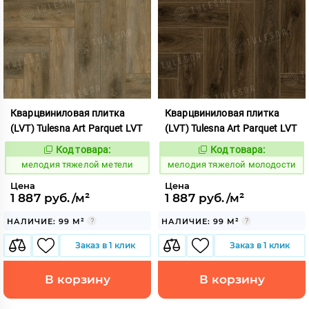
Кварцвиниловая плитка
Кварцвиниловая плитка
(LVT) Tulesna Art Parquet LVT
(LVT) Tulesna Art Parquet LVT
Код товара:
Код товара:
966550
966554
Код:
Код:
мелодия тяжелой метели
мелодия тяжелой молодости
Цена
Цена
1 887 руб./м²
1 887 руб./м²
НАЛИЧИЕ: 99 М²
НАЛИЧИЕ: 99 М²
Заказ в 1 клик
Заказ в 1 клик
В корзину
В корзину