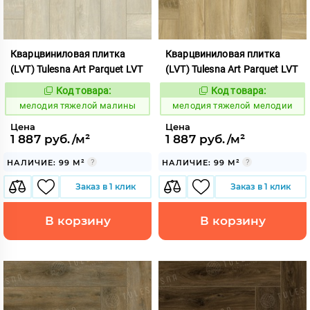
Кварцвиниловая плитка
Кварцвиниловая плитка
(LVT) Tulesna Art Parquet LVT
(LVT) Tulesna Art Parquet LVT
Код товара:
Код товара:
966546
966548
Код:
Код:
мелодия тяжелой малины
мелодия тяжелой мелодии
Цена
Цена
1 887 руб./м²
1 887 руб./м²
НАЛИЧИЕ: 99 М²
НАЛИЧИЕ: 99 М²
Заказ в 1 клик
Заказ в 1 клик
В корзину
В корзину