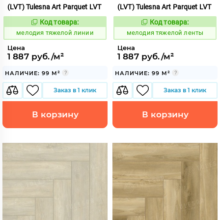
(LVT) Tulesna Art Parquet LVT
(LVT) Tulesna Art Parquet LVT
Код товара:
Код товара:
966544
966543
Код:
Код:
мелодия тяжелой линии
мелодия тяжелой ленты
Цена
Цена
1 887 руб./м²
1 887 руб./м²
НАЛИЧИЕ: 99 М²
НАЛИЧИЕ: 99 М²
Заказ в 1 клик
Заказ в 1 клик
В корзину
В корзину