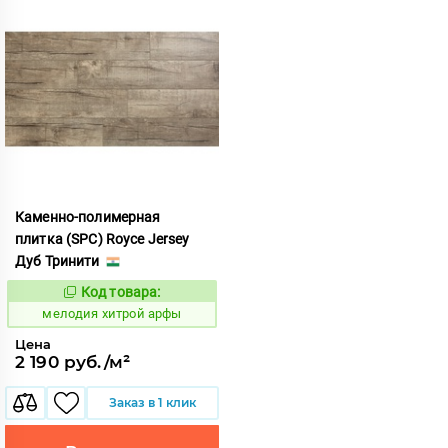
Каменно-полимерная
плитка (SPC) Royce Jersey
Дуб Тринити
Код товара:
967126
Код:
мелодия хитрой арфы
Цена
2 190 руб./м²
Заказ в 1 клик