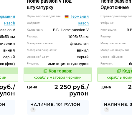
Home passion V Под
Home passion
штукатурку
Однотонные
ермания
Германия
Страна-производитель:
Страна-производител
Rasch
Rasch
Фабрика:
Фабрика:
assion V
B.B. Home passion V
B.
Коллекция:
Коллекция:
05x53 см
1005x53 см
Размер:
Размер:
лизелин
флизелин
Материал основы:
Материал основы:
винил
винил
Материал покрытия:
Материал покрытия:
серый
серый
Основной цвет:
Основной цвет:
ка (фон)
имитация штукатурки
б
Рисунок:
Рисунок:
Код товара:
Код 
772369
771660
 товара:
Код товара:
ссии
корабль матовой черники
корабль лом
руб./
2 250 руб./
2
Цена
Цена
улон
рулон
ОН
НАЛИЧИЕ: 101 РУЛОН
НАЛИЧИЕ: 