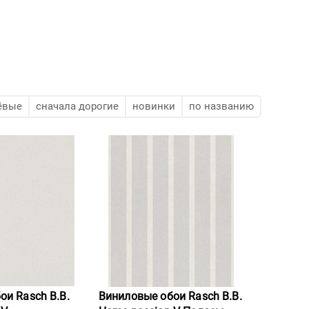
ёвые
сначала дорогие
новинки
по названию
ои Rasch B.B.
Виниловые обои Rasch B.B.