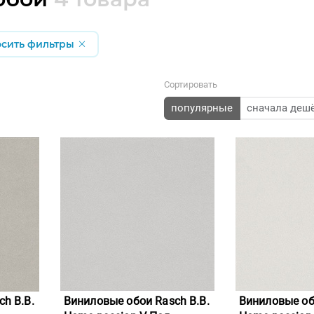
осить фильтры
Сортировать
популярные
сначала деш
h B.B.
Виниловые обои Rasch B.B.
Виниловые об