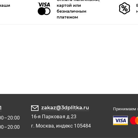
 наши
картой или
безналичным
платежом
zakaz@3dplitka.ru
1
Принимаем к
16-я Парковая д.23
00–20:00
г. Москва, индекс 105484
00–20:00