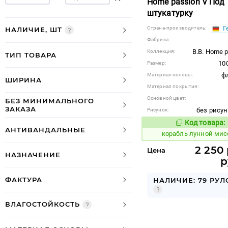
Home passion V Под
штукатурку
Г
Страна-производитель:
НАЛИЧИЕ, ШТ
Фабрика:
B.B. Home p
Коллекция:
ТИП ТОВАРА
10
Размер:
ф
Материал основы:
ШИРИНА
Материал покрытия:
Основной цвет:
БЕЗ МИНИМАЛЬНОГО
ЗАКАЗА
без рисун
Рисунок:
Код товара:
771927
Код
АНТИВАНДАЛЬНЫЕ
корабль лунной ми
2 250 
Цена
НАЗНАЧЕНИЕ
р
ФАКТУРА
НАЛИЧИЕ: 79 РУЛ
ВЛАГОСТОЙКОСТЬ