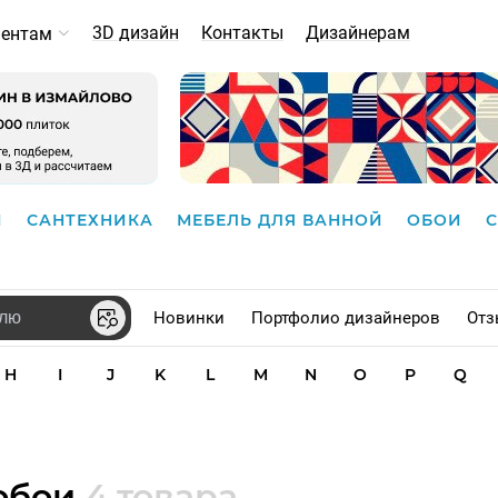
3D дизайн
Контакты
Дизайнерам
иентам
И
САНТЕХНИКА
МЕБЕЛЬ ДЛЯ ВАННОЙ
ОБОИ
Новинки
Портфолио дизайнеров
Отз
H
I
J
K
L
M
N
O
P
Q
 обои
4 товара