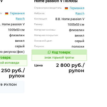
 V
Home passion V Полосы
Германия
Страна-производитель:
Германия
ь:
Rasch
Фабрика:
Rasch
B.B. Home passion V
Коллекция:
B. Home passion V
1005x53 см
Размер:
1005x53 см
флизелин
Материал основы:
флизелин
винил
Материал покрытия:
винил
серый
Основной цвет:
серый
полоски
Рисунок:
ез рисунка (фон)
Код товара:
486983
Код товара:
товара:
знак горькой тропы
Код товара:
кой исповеди
2 800 руб./
Цена
 250 руб./
рулон
рулон
39 РУЛОН