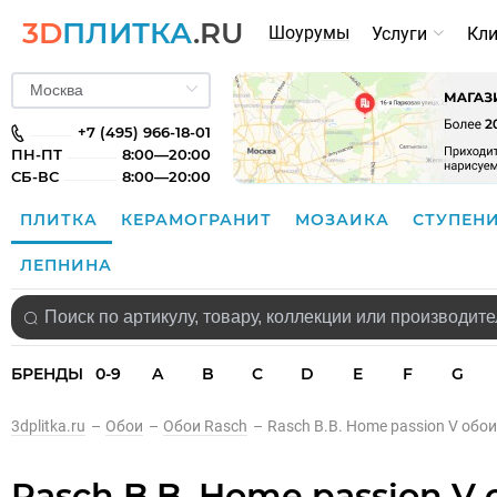
3D
ПЛИТКА
.RU
Шоурумы
Услуги
Кл
+7 (495) 966-18-01
ПН-ПТ
8:00—20:00
СБ-ВС
8:00—20:00
ПЛИТКА
КЕРАМОГРАНИТ
МОЗАИКА
СТУПЕН
ЛЕПНИНА
БРЕНДЫ
0-9
A
B
C
D
E
F
G
3dplitka.ru
–
Обои
–
Обои Rasch
–
Rasch B.B. Home passion V обои
Rasch B.B. Home passion V