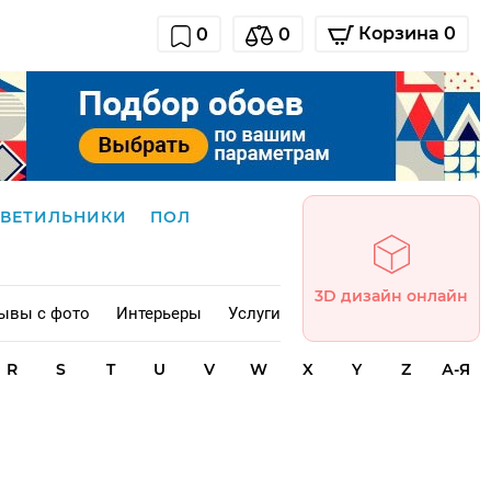
Корзина 0
0
0
СВЕТИЛЬНИКИ
ПОЛ
3D дизайн онлайн
ывы с фото
Интерьеры
Услуги
R
S
T
U
V
W
X
Y
Z
А-Я