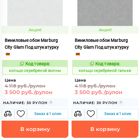
Акция!
Акция!
Виниловые обои Marburg
Виниловые обои Marburg
City Glam Под штукатурку
City Glam Под штукатурку
Код товара:
Код товара:
745012
745015
Код:
Код:
кольцо серебряной волны
кольцо серебряной гальки
Цена
Цена
4 118 руб./рулон
4 118 руб./рулон
3 500 руб./рулон
3 500 руб./рулон
НАЛИЧИЕ: 30 РУЛОН
НАЛИЧИЕ: 30 РУЛОН
Заказ в 1 клик
Заказ в 1 клик
В корзину
В корзину