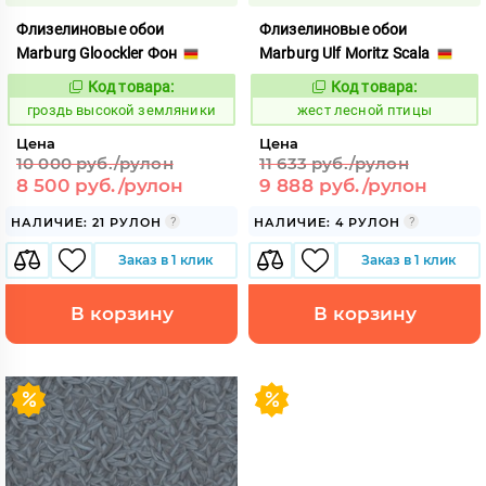
Флизелиновые обои
Флизелиновые обои
Marburg Gloockler Фон
Marburg Ulf Moritz Scala
Код товара:
Код товара:
330156
380823
Код:
Код:
гроздь высокой земляники
жест лесной птицы
Цена
Цена
10 000 руб./рулон
11 633 руб./рулон
8 500 руб./рулон
9 888 руб./рулон
НАЛИЧИЕ: 21 РУЛОН
НАЛИЧИЕ: 4 РУЛОН
Заказ в 1 клик
Заказ в 1 клик
В корзину
В корзину