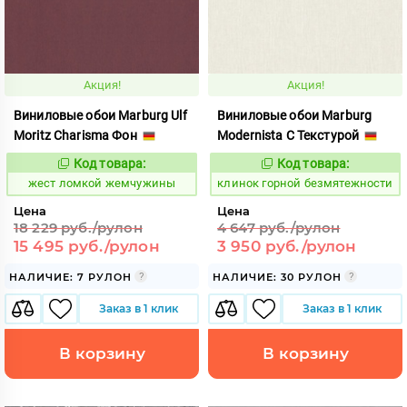
Акция!
Акция!
Виниловые обои Marburg Ulf
Виниловые обои Marburg
Moritz Charisma Фон
Modernista С Текстурой
Код товара:
Код товара:
381026
643004
Код:
Код:
жест ломкой жемчужины
клинок горной безмятежности
Цена
Цена
18 229 руб./рулон
4 647 руб./рулон
15 495 руб./рулон
3 950 руб./рулон
НАЛИЧИЕ: 7 РУЛОН
НАЛИЧИЕ: 30 РУЛОН
Заказ в 1 клик
Заказ в 1 клик
В корзину
В корзину