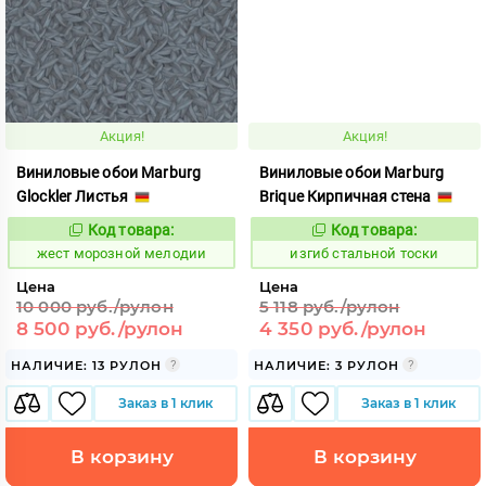
Акция!
Акция!
Виниловые обои Marburg
Виниловые обои Marburg
Glockler Листья
Brique Кирпичная стена
Код товара:
Код товара:
382423
574606
Код:
Код:
жест морозной мелодии
изгиб стальной тоски
Цена
Цена
10 000 руб./рулон
5 118 руб./рулон
8 500 руб./рулон
4 350 руб./рулон
НАЛИЧИЕ: 13 РУЛОН
НАЛИЧИЕ: 3 РУЛОН
Заказ в 1 клик
Заказ в 1 клик
В корзину
В корзину