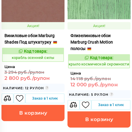
Акция!
Акция!
Виниловые обои Marburg
Флизелиновые обои
Shades Под штукатурку
Marburg Crush Motion
полосы
Код товара:
774088
Код:
корабль осенней силы
Код товара:
833093
Код:
крыло космической скромности
Цена
3 294 руб./рулон
Цена
2 800 руб./рулон
14 118 руб./рулон
12 000 руб./рулон
НАЛИЧИЕ: 12 РУЛОН
НАЛИЧИЕ: 5 РУЛОН
Заказ в 1 клик
Заказ в 1 клик
В корзину
В корзину