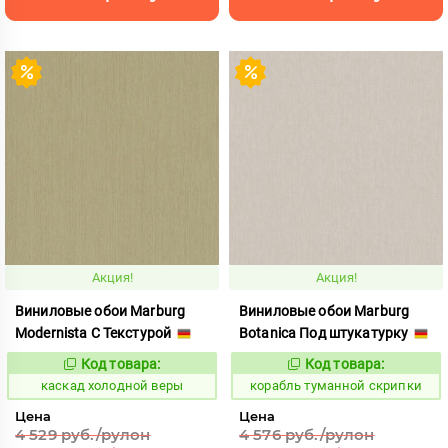
Акция!
Акция!
Виниловые обои Marburg
Виниловые обои Marburg
Modernista С Текстурой
Botanica Под штукатурку
Код товара:
Код товара:
639133
778842
Код:
Код:
каскад холодной веры
корабль туманной скрипки
Цена
Цена
4 529 руб./рулон
4 576 руб./рулон