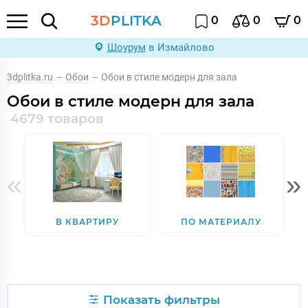
3D
PLITKA
0
0
0
Шоурум
в Измайлово
3dplitka.ru
–
Обои
–
Обои в стиле модерн для зала
Обои в стиле модерн для зала
4679 товаров
«
»
В КВАРТИРУ
ПО МАТЕРИАЛУ
Показать фильтры