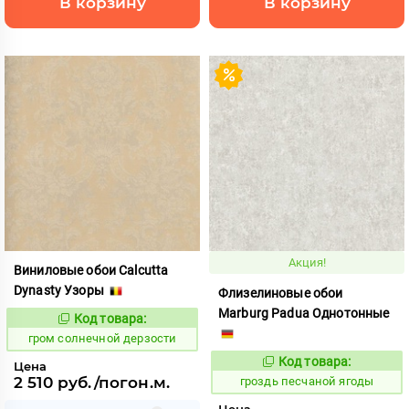
В корзину
В корзину
Акция!
Виниловые обои Calcutta
Dynasty Узоры
Флизелиновые обои
Marburg Padua Однотонные
Код товара:
355520
Код:
гром солнечной дерзости
Код товара:
337249
Цена
Код:
2 510 руб./погон.м.
гроздь песчаной ягоды