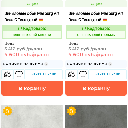
Акция!
Акция!
Виниловые обои Marburg Art
Виниловые обои Marburg Art
Deco С Текстурой
Deco С Текстурой
Код товара:
Код товара:
683425
683442
Код:
Код:
ключ смелой метели
ключ смелой пальмы
Цена
Цена
5 412 руб./рулон
5 412 руб./рулон
4 600 руб./рулон
4 600 руб./рулон
НАЛИЧИЕ: 30 РУЛОН
НАЛИЧИЕ: 30 РУЛОН
Заказ в 1 клик
Заказ в 1 клик
В корзину
В корзину