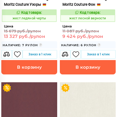
Moritz Couture Узоры
Moritz Couture Фон
Код товара:
Код товара:
380745
380756
Код:
Код:
жест ледяной черты
жест лесной верности
Цена
Цена
15 679 руб./рулон
11 087 руб./рулон
13 327 руб./рулон
9 424 руб./рулон
НАЛИЧИЕ: 7 РУЛОН
НАЛИЧИЕ: 6 РУЛОН
Заказ в 1 клик
Заказ в 1 клик
В корзину
В корзину