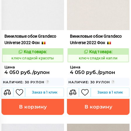
Виниловые обои Grandeco
Виниловые обои Grandeco
Universe 2022 Фон
Universe 2022 Фон
Код товара:
Код товара:
683290
683287
Код:
Код:
ключ сладкой красоты
ключ сладкой капли
Цена
Цена
4 050 руб./рулон
4 050 руб./рулон
НАЛИЧИЕ: 30 РУЛОН
НАЛИЧИЕ: 30 РУЛОН
Заказ в 1 клик
Заказ в 1 клик
В корзину
В корзину