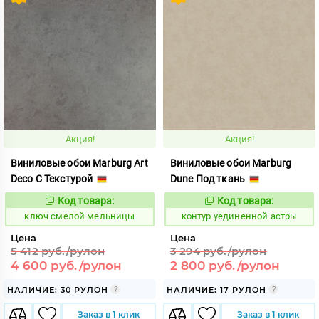
Акция!
Акция!
Виниловые обои Marburg Art
Виниловые обои Marburg
Deco С Текстурой
Dune Под ткань
Код товара:
Код товара:
683424
763581
Код:
Код:
ключ смелой мельницы
контур уединенной астры
Цена
Цена
5 412 руб./рулон
3 294 руб./рулон
4 600 руб./рулон
2 800 руб./рулон
НАЛИЧИЕ: 30 РУЛОН
НАЛИЧИЕ: 17 РУЛОН
Заказ в 1 клик
Заказ в 1 клик