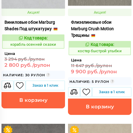
Акция!
Акция!
Виниловые обои Marburg
Флизелиновые обои
Shades Под штукатурку
Marburg Crush Motion
Трещины
Код товара:
774090
Код:
корабль осенней сказки
Код товара:
797986
Код:
костер быстрой улыбки
Цена
3 294 руб./рулон
Цена
2 800 руб./рулон
11 647 руб./рулон
9 900 руб./рулон
НАЛИЧИЕ: 30 РУЛОН
НАЛИЧИЕ: 5 РУЛОН
Заказ в 1 клик
Заказ в 1 клик
В корзину
В корзину