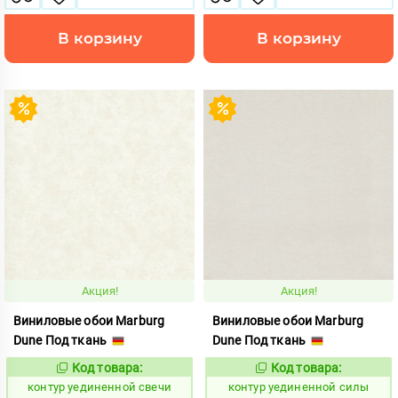
В корзину
В корзину
Акция!
Акция!
Виниловые обои Marburg
Виниловые обои Marburg
Dune Под ткань
Dune Под ткань
Код товара:
Код товара:
763584
763588
Код:
Код:
контур уединенной свечи
контур уединенной силы