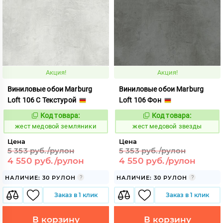
Акция!
Акция!
Виниловые обои Marburg
Виниловые обои Marburg
Loft 106 С Текстурой
Loft 106 Фон
Код товара:
Код товара:
381906
381904
Код:
Код:
жест медовой земляники
жест медовой звезды
Цена
Цена
5 353 руб./рулон
5 353 руб./рулон
4 550 руб./рулон
4 550 руб./рулон
НАЛИЧИЕ: 30 РУЛОН
НАЛИЧИЕ: 30 РУЛОН
Заказ в 1 клик
Заказ в 1 клик
В корзину
В корзину