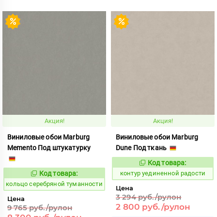
Акция!
Акция!
Виниловые обои Marburg
Виниловые обои Marburg
Memento Под штукатурку
Dune Под ткань
Код товара:
763577
Код:
Код товара:
контур уединенной радости
745109
Код:
кольцо серебряной туманности
Цена
3 294 руб./рулон
Цена
2 800 руб./рулон
9 765 руб./рулон