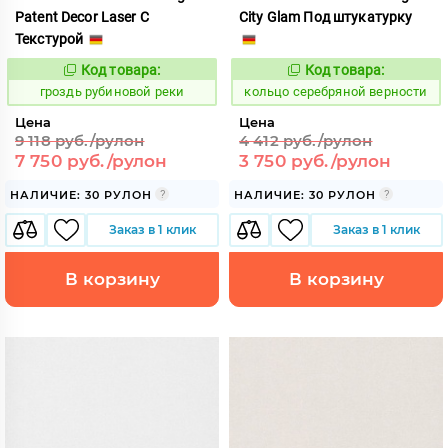
Patent Decor Laser С
City Glam Под штукатурку
Текстурой
Код товара:
Код товара:
338079
745006
Код:
Код:
гроздь рубиновой реки
кольцо серебряной верности
Цена
Цена
9 118 руб./рулон
4 412 руб./рулон
7 750 руб./рулон
3 750 руб./рулон
НАЛИЧИЕ: 30 РУЛОН
НАЛИЧИЕ: 30 РУЛОН
Заказ в 1 клик
Заказ в 1 клик
В корзину
В корзину