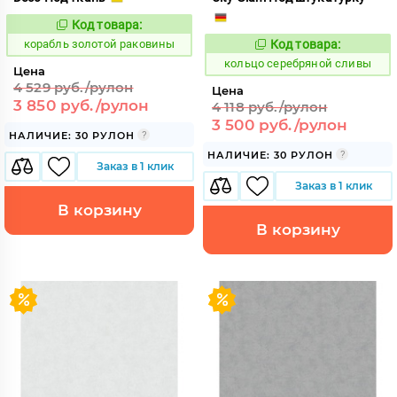
Код товара:
769828
Код:
корабль золотой раковины
Код товара:
745011
Код:
кольцо серебряной сливы
Цена
4 529 руб./рулон
Цена
3 850 руб./рулон
4 118 руб./рулон
3 500 руб./рулон
НАЛИЧИЕ: 30 РУЛОН
НАЛИЧИЕ: 30 РУЛОН
Заказ в 1 клик
Заказ в 1 клик
В корзину
В корзину