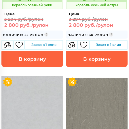
774079
774081
Код:
Код:
корабль осенней реки
корабль осенней астры
Цена
Цена
3 294 руб./рулон
3 294 руб./рулон
2 800 руб./рулон
2 800 руб./рулон
НАЛИЧИЕ: 22 РУЛОН
НАЛИЧИЕ: 30 РУЛОН
Заказ в 1 клик
Заказ в 1 клик
В корзину
В корзину