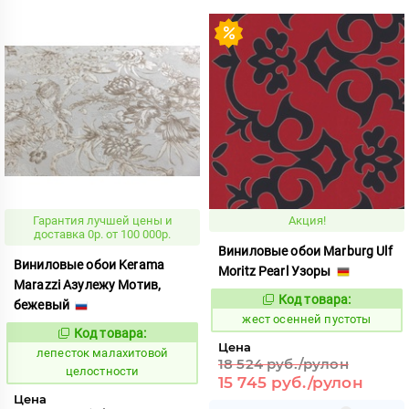
Гарантия лучшей цены и
Акция!
доставка 0р. от 100 000р.
Виниловые обои Marburg Ulf
Виниловые обои Kerama
Moritz Pearl Узоры
Marazzi Азулежу Мотив,
Код товара:
383449
бежевый
Код:
жест осенней пустоты
Код товара:
865993
Код:
Цена
лепесток малахитовой
18 524 руб./рулон
целостности
15 745 руб./рулон
Цена