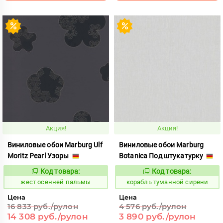
Акция!
Акция!
Виниловые обои Marburg Ulf
Виниловые обои Marburg
Moritz Pearl Узоры
Botanica Под штукатурку
Код товара:
Код товара:
383442
778839
Код:
Код:
жест осенней пальмы
корабль туманной сирени
Цена
Цена
16 833 руб./рулон
4 576 руб./рулон
14 308 руб./рулон
3 890 руб./рулон