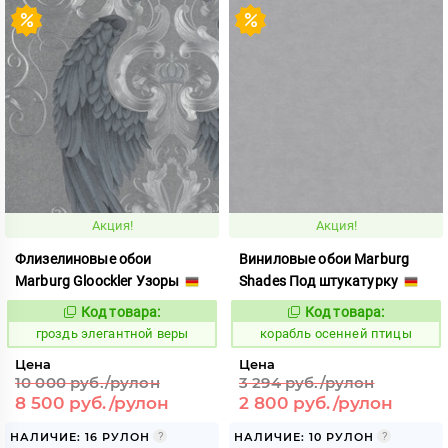
Акция!
Акция!
Флизелиновые обои
Виниловые обои Marburg
Marburg Gloockler Узоры
Shades Под штукатурку
Код товара:
Код товара:
332508
774073
Код:
Код:
гроздь элегантной веры
корабль осенней птицы
Цена
Цена
10 000 руб./рулон
3 294 руб./рулон
8 500 руб./рулон
2 800 руб./рулон
НАЛИЧИЕ: 16 РУЛОН
НАЛИЧИЕ: 10 РУЛОН