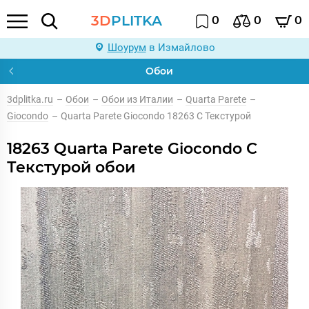
3D
PLITKA
0
0
0
Шоурум
в Измайлово
Обои
3dplitka.ru
–
Обои
–
Обои из Италии
–
Quarta Parete
–
Giocondo
–
Quarta Parete Giocondo 18263 С Текстурой
18263 Quarta Parete Giocondo С
Текстурой обои