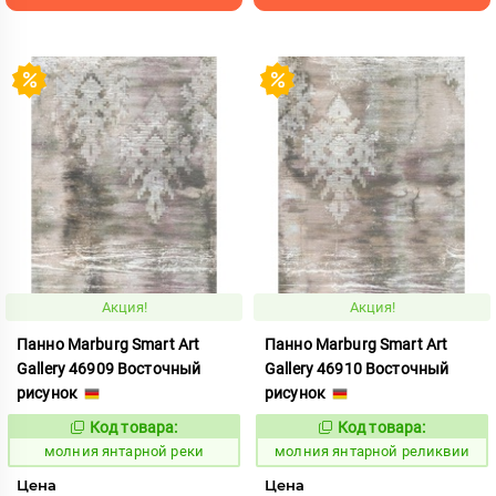
Акция!
Акция!
Панно Marburg Smart Art
Панно Marburg Smart Art
Gallery 46909 Восточный
Gallery 46910 Восточный
рисунок
рисунок
Код товара:
Код товара:
1015454
1015455
Код:
Код:
молния янтарной реки
молния янтарной реликвии
Цена
Цена