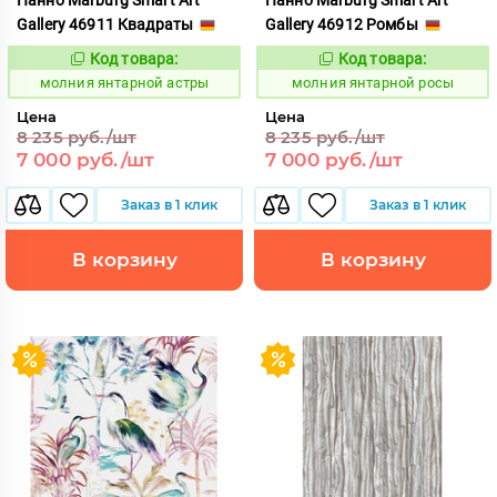
Gallery 46911 Квадраты
Gallery 46912 Ромбы
Код товара:
Код товара:
1015456
1015457
Код:
Код:
молния янтарной астры
молния янтарной росы
Цена
Цена
8 235 руб./шт
8 235 руб./шт
7 000 руб./шт
7 000 руб./шт
Заказ в 1 клик
Заказ в 1 клик
В корзину
В корзину