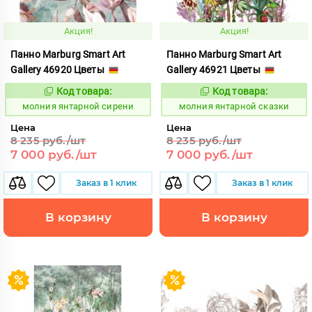
Акция!
Акция!
Панно Marburg Smart Art
Панно Marburg Smart Art
Gallery 46920 Цветы
Gallery 46921 Цветы
Код товара:
Код товара:
1015464
1015465
Код:
Код:
молния янтарной сирени
молния янтарной сказки
Цена
Цена
8 235 руб./шт
8 235 руб./шт
7 000 руб./шт
7 000 руб./шт
Заказ в 1 клик
Заказ в 1 клик
В корзину
В корзину