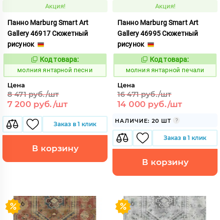
Акция!
Акция!
Панно Marburg Smart Art
Панно Marburg Smart Art
Gallery 46917 Сюжетный
Gallery 46995 Сюжетный
рисунок
рисунок
Код товара:
Код товара:
1015444
1015445
Код:
Код:
молния янтарной песни
молния янтарной печали
Цена
Цена
8 471 руб./шт
16 471 руб./шт
7 200 руб./шт
14 000 руб./шт
НАЛИЧИЕ: 20 ШТ
Заказ в 1 клик
Заказ в 1 клик
В корзину
В корзину