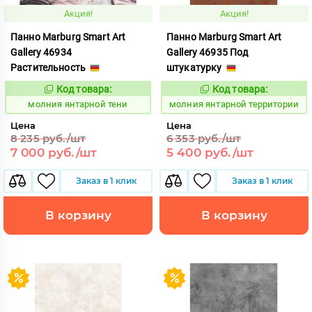
Акция!
Акция!
Панно Marburg Smart Art
Панно Marburg Smart Art
Gallery 46934
Gallery 46935 Под
Растительность
штукатурку
Код товара:
Код товара:
1015478
1015479
Код:
Код:
молния янтарной тени
молния янтарной территории
Цена
Цена
8 235 руб./шт
6 353 руб./шт
7 000 руб./шт
5 400 руб./шт
Заказ в 1 клик
Заказ в 1 клик
В корзину
В корзину