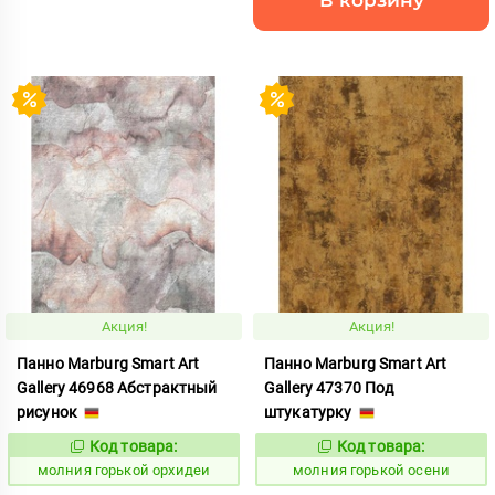
Акция!
Акция!
Панно Marburg Smart Art
Панно Marburg Smart Art
Gallery 46968 Абстрактный
Gallery 47370 Под
рисунок
штукатурку
Код товара:
Код товара:
1002564
1002565
Код:
Код:
молния горькой орхидеи
молния горькой осени