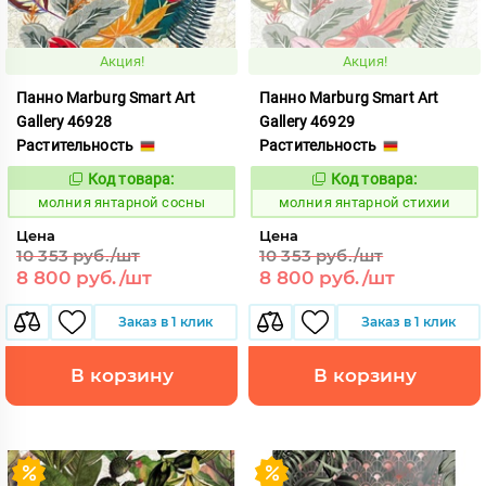
Акция!
Акция!
Панно Marburg Smart Art
Панно Marburg Smart Art
Gallery 46928
Gallery 46929
Растительность
Растительность
Код товара:
Код товара:
1015472
1015473
Код:
Код:
молния янтарной сосны
молния янтарной стихии
Цена
Цена
10 353 руб./шт
10 353 руб./шт
8 800 руб./шт
8 800 руб./шт
Заказ в 1 клик
Заказ в 1 клик
В корзину
В корзину