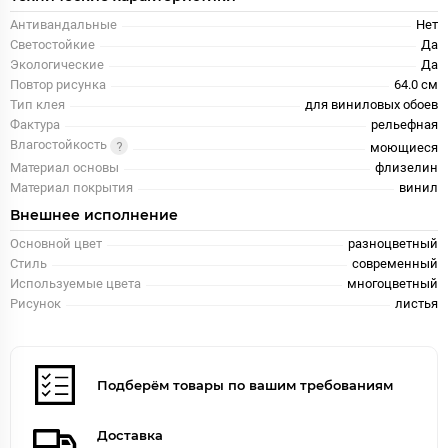
Антивандальные
Нет
Светостойкие
Да
Экологические
Да
Повтор рисунка
64.0 см
Тип клея
для виниловых обоев
Фактура
рельефная
Влагостойкость
моющиеся
Материал основы
флизелин
Материал покрытия
винил
Внешнее исполнение
Основной цвет
разноцветный
Стиль
современный
Используемые цвета
многоцветный
Рисунок
листья
Подберём товары по вашим требованиям
Доставка