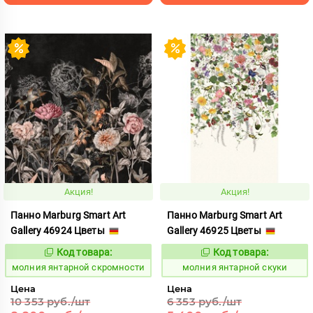
Акция!
Акция!
Панно Marburg Smart Art
Панно Marburg Smart Art
Gallery 46924 Цветы
Gallery 46925 Цветы
Код товара:
Код товара:
1015468
1015469
Код:
Код:
молния янтарной скромности
молния янтарной скуки
Цена
Цена
10 353 руб./шт
6 353 руб./шт