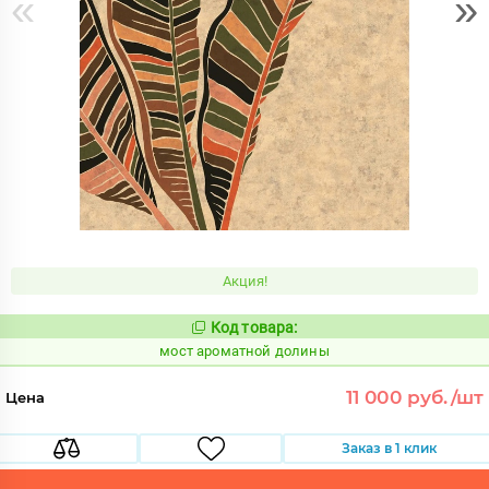
«
»
Акция!
Код товара:
1015896
Код:
мост ароматной долины
11 000 руб./шт
Цена
Заказ в 1 клик