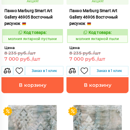
Акция!
Акция!
Панно Marburg Smart Art
Панно Marburg Smart Art
Gallery 46905 Восточный
Gallery 46906 Восточный
рисунок
рисунок
Код товара:
Код товара:
1015450
1015451
Код:
Код:
молния янтарной пустыни
молния янтарной пыли
Цена
Цена
8 235 руб./шт
8 235 руб./шт
7 000 руб./шт
7 000 руб./шт
Заказ в 1 клик
Заказ в 1 клик
В корзину
В корзину