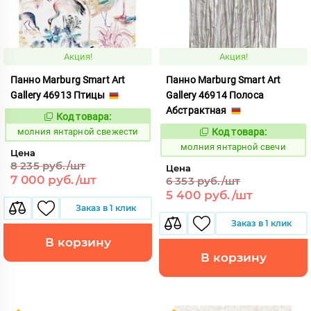
Акция!
Акция!
Панно Marburg Smart Art
Панно Marburg Smart Art
Gallery 46913 Птицы
Gallery 46914 Полоса
Абстрактная
Код товара:
1015458
Код:
молния янтарной свежести
Код товара:
1015459
Код:
молния янтарной свечи
Цена
8 235 руб./шт
Цена
7 000 руб./шт
6 353 руб./шт
5 400 руб./шт
Заказ в 1 клик
Заказ в 1 клик
В корзину
В корзину