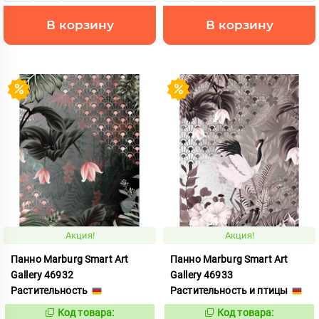
В корзину
В корзину
Акция!
Акция!
Панно Marburg Smart Art
Панно Marburg Smart Art
Gallery 46932
Gallery 46933
Растительность
Растительность и птицы
Код товара:
Код товара:
1015476
1015477
Код:
Код: