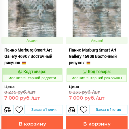
Акция!
Акция!
Панно Marburg Smart Art
Панно Marburg Smart Art
Gallery 46907 Восточный
Gallery 46908 Восточный
рисунок
рисунок
Код товара:
Код товара:
1015452
1015453
Код:
Код:
молния янтарной радости
молния янтарной раковины
Цена
Цена
8 235 руб./шт
8 235 руб./шт
7 000 руб./шт
7 000 руб./шт
Заказ в 1 клик
Заказ в 1 клик
В корзину
В корзину