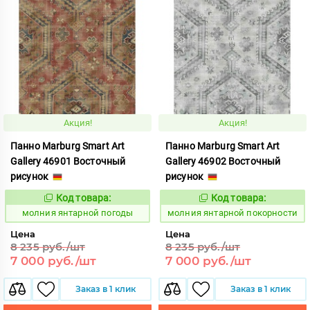
Акция!
Акция!
Панно Marburg Smart Art
Панно Marburg Smart Art
Gallery 46901 Восточный
Gallery 46902 Восточный
рисунок
рисунок
Код товара:
Код товара:
1015446
1015447
Код:
Код:
молния янтарной погоды
молния янтарной покорности
Цена
Цена
8 235 руб./шт
8 235 руб./шт
7 000 руб./шт
7 000 руб./шт
Заказ в 1 клик
Заказ в 1 клик