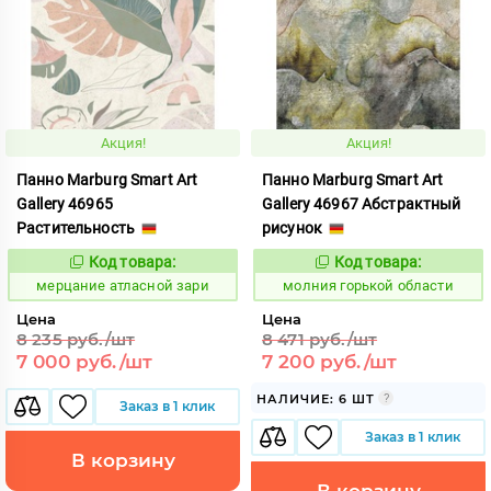
Акция!
Акция!
Панно Marburg Smart Art
Панно Marburg Smart Art
Gallery 46965
Gallery 46967 Абстрактный
Растительность
рисунок
Код товара:
Код товара:
983653
1002563
Код:
Код:
мерцание атласной зари
молния горькой области
Цена
Цена
8 235 руб./шт
8 471 руб./шт
7 000 руб./шт
7 200 руб./шт
НАЛИЧИЕ: 6 ШТ
Заказ в 1 клик
Заказ в 1 клик
В корзину
В корзину