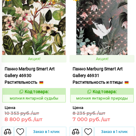
Акция!
Акция!
Панно Marburg Smart Art
Панно Marburg Smart Art
Gallery 46930
Gallery 46931
Растительность
Растительность и птицы
Код товара:
Код товара:
1015474
1015475
Код:
Код:
молния янтарной судьбы
молния янтарной природы
Цена
Цена
10 353 руб./шт
8 235 руб./шт
8 800 руб./шт
7 000 руб./шт
Заказ в 1 клик
Заказ в 1 клик