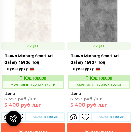
Акция!
Акция!
Панно Marburg Smart Art
Панно Marburg Smart Art
Gallery 46936 Под
Gallery 46937 Под
штукатурку
штукатурку
Код товара:
Код товара:
1015480
1015481
Код:
Код:
молния янтарной ткани
молния янтарной тоски
Цена
Цена
6 353 руб./шт
6 353 руб./шт
5 400 руб./шт
5 400 руб./шт
Заказ в 1 клик
Заказ в 1 клик
В корзину
В корзину