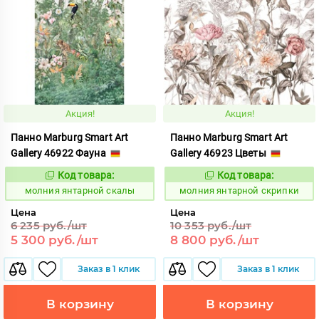
Акция!
Акция!
Панно Marburg Smart Art
Панно Marburg Smart Art
Gallery 46922 Фауна
Gallery 46923 Цветы
Код товара:
Код товара:
1015466
1015467
Код:
Код:
молния янтарной скалы
молния янтарной скрипки
Цена
Цена
6 235 руб./шт
10 353 руб./шт
5 300 руб./шт
8 800 руб./шт
Заказ в 1 клик
Заказ в 1 клик
В корзину
В корзину