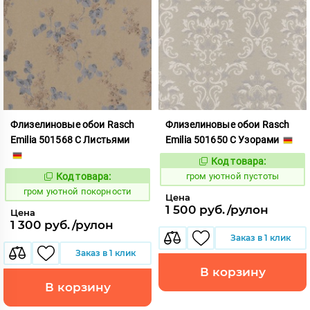
Флизелиновые обои Rasch
Флизелиновые обои Rasch
Emilia 501568 С Листьями
Emilia 501650 С Узорами
Код товара:
357574
Код:
Код товара:
гром уютной пустоты
357572
Код:
гром уютной покорности
Цена
1 500 руб./рулон
Цена
1 300 руб./рулон
Заказ в 1 клик
Заказ в 1 клик
В корзину
В корзину