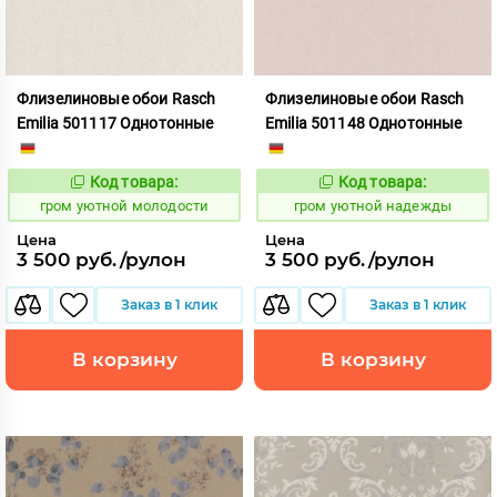
Флизелиновые обои Rasch
Флизелиновые обои Rasch
Emilia 501117 Однотонные
Emilia 501148 Однотонные
Код товара:
Код товара:
357554
357557
Код:
Код:
гром уютной молодости
гром уютной надежды
Цена
Цена
3 500 руб./рулон
3 500 руб./рулон
Заказ в 1 клик
Заказ в 1 клик
В корзину
В корзину