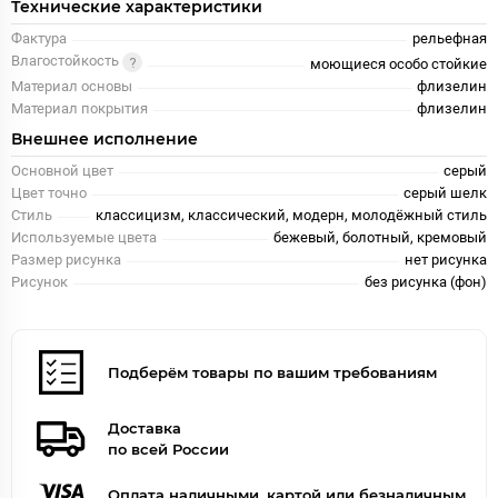
Технические характеристики
Фактура
рельефная
Влагостойкость
моющиеся особо стойкие
Материал основы
флизелин
Материал покрытия
флизелин
Внешнее исполнение
Основной цвет
серый
Цвет точно
серый шелк
Стиль
классицизм, классический, модерн, молодёжный стиль
Используемые цвета
бежевый, болотный, кремовый
Размер рисунка
нет рисунка
Рисунок
без рисунка (фон)
Подберём товары по вашим требованиям
Доставка
по всей России
Оплата наличными, картой или безналичным