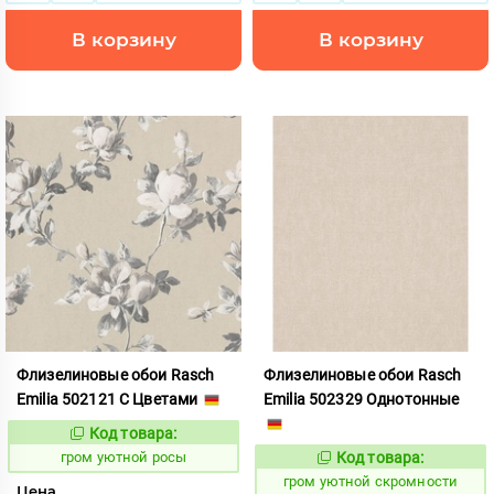
В корзину
В корзину
Флизелиновые обои Rasch
Флизелиновые обои Rasch
Emilia 502121 С Цветами
Emilia 502329 Однотонные
Код товара:
357582
Код:
гром уютной росы
Код товара:
357593
Код:
гром уютной скромности
Цена