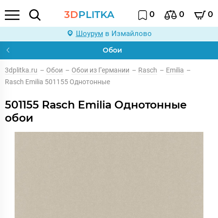
3D
PLITKA
0
0
0
Шоурум
в Измайлово
Обои
3dplitka.ru
–
Обои
–
Обои из Германии
–
Rasch
–
Emilia
–
Rasch Emilia 501155 Однотонные
501155 Rasch Emilia Однотонные
обои