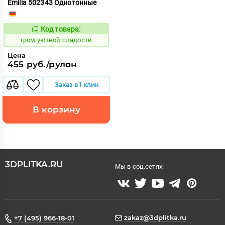
Emilia 502343 Однотонные
Код товара:
357595
Код:
гром уютной сладости
Цена
455 руб./рулон
Заказ в 1 клик
В корзину
3DPLITKA.RU
Мы в соц.сетях:
zakaz@3dplitka.ru
+7 (495) 966-18-01