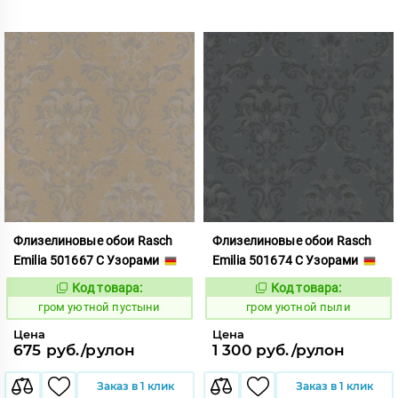
Флизелиновые обои Rasch
Флизелиновые обои Rasch
Emilia 501667 С Узорами
Emilia 501674 С Узорами
Код товара:
Код товара:
357575
357576
Код:
Код:
гром уютной пустыни
гром уютной пыли
Цена
Цена
675 руб./рулон
1 300 руб./рулон
Заказ в 1 клик
Заказ в 1 клик