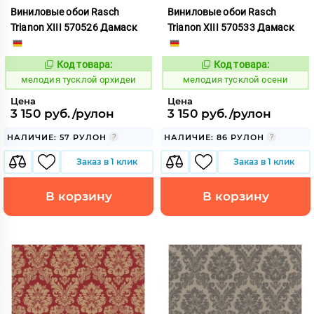
Виниловые обои Rasch
Виниловые обои Rasch
Trianon XIII 570526 Дамаск
Trianon XIII 570533 Дамаск
Код товара:
Код товара:
966439
966440
Код:
Код:
мелодия тусклой орхидеи
мелодия тусклой осени
Цена
Цена
3 150 руб./рулон
3 150 руб./рулон
НАЛИЧИЕ: 57 РУЛОН
НАЛИЧИЕ: 86 РУЛОН
Заказ в 1 клик
Заказ в 1 клик
В корзину
В корзину