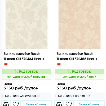
Виниловые обои Rasch
Виниловые обои Rasch
Trianon XIII 570434 Цветы
Trianon XIII 570465 Цветы
Код товара:
Код товара:
966434
966435
Код:
Код:
мелодия тусклой нирваны
мелодия тусклой нити
Цена
Цена
3 150 руб./рулон
3 150 руб./рулон
НАЛИЧИЕ: 49 РУЛОН
НАЛИЧИЕ: 1 РУЛОН
Заказ в 1 клик
Заказ в 1 клик