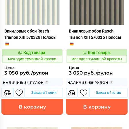
Виниловые обои Rasch
Виниловые обои Rasch
Trianon XIII 570328 Полосы
Trianon XIII 570335 Полосы
Код товара:
Код товара:
966289
966290
Код:
Код:
мелодия туманной краски
мелодия туманной красоты
Цена
Цена
3 050 руб./рулон
3 050 руб./рулон
НАЛИЧИЕ: 54 РУЛОН
НАЛИЧИЕ: 58 РУЛОН
Заказ в 1 клик
Заказ в 1 клик
В корзину
В корзину