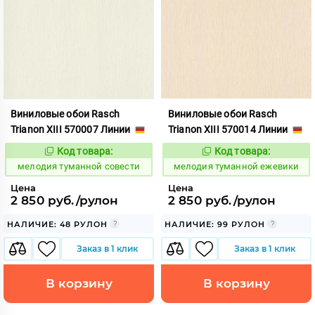
Виниловые обои Rasch
Виниловые обои Rasch
Trianon XIII 570007 Линии
Trianon XIII 570014 Линии
Код товара:
Код товара:
966273
966274
Код:
Код:
мелодия туманной совести
мелодия туманной ежевики
Цена
Цена
2 850 руб./рулон
2 850 руб./рулон
НАЛИЧИЕ: 48 РУЛОН
НАЛИЧИЕ: 99 РУЛОН
Заказ в 1 клик
Заказ в 1 клик
В корзину
В корзину