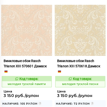
Виниловые обои Rasch
Виниловые обои Rasch
Trianon XIII 570601 Дамаск
Trianon XIII 570618 Дамаск
Код товара:
Код товара:
966443
966444
Код:
Код:
мелодия тусклой памяти
мелодия тусклой песни
Цена
Цена
3 150 руб./рулон
3 150 руб./рулон
НАЛИЧИЕ: 105 РУЛОН
НАЛИЧИЕ: 72 РУЛОН