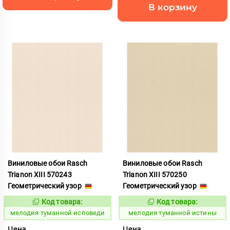
В корзину
Виниловые обои Rasch
Виниловые обои Rasch
Trianon XIII 570243
Trianon XIII 570250
Геометрический узор
Геометрический узор
Код товара:
Код товара:
966285
966286
Код:
Код:
мелодия туманной исповеди
мелодия туманной истины
Цена
Цена