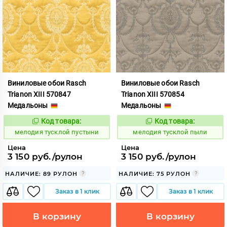
Виниловые обои Rasch
Виниловые обои Rasch
Trianon XIII 570847
Trianon XIII 570854
Медальоны
Медальоны
Код товара:
Код товара:
966450
966451
Код:
Код:
мелодия тусклой пустыни
мелодия тусклой пыли
Цена
Цена
3 150 руб./рулон
3 150 руб./рулон
НАЛИЧИЕ: 89 РУЛОН
НАЛИЧИЕ: 75 РУЛОН
Заказ в 1 клик
Заказ в 1 клик
В корзину
В корзину