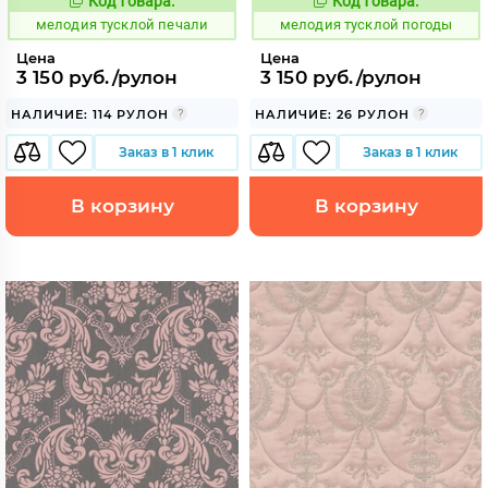
Код товара:
Код товара:
966445
966446
Код:
Код:
мелодия тусклой печали
мелодия тусклой погоды
Цена
Цена
3 150 руб./рулон
3 150 руб./рулон
НАЛИЧИЕ: 114 РУЛОН
НАЛИЧИЕ: 26 РУЛОН
Заказ в 1 клик
Заказ в 1 клик
В корзину
В корзину