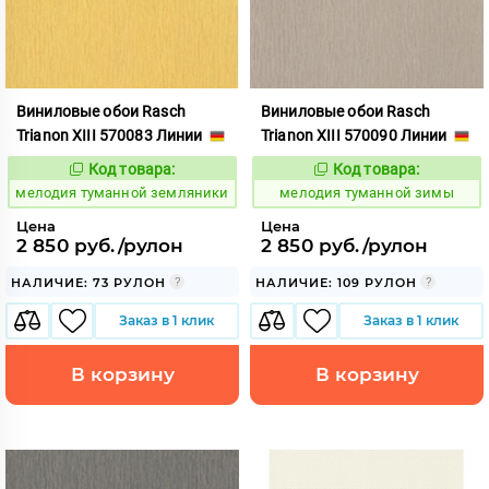
Виниловые обои Rasch
Виниловые обои Rasch
Trianon XIII 570083 Линии
Trianon XIII 570090 Линии
Код товара:
Код товара:
966281
966282
Код:
Код:
мелодия туманной земляники
мелодия туманной зимы
Цена
Цена
2 850 руб./рулон
2 850 руб./рулон
НАЛИЧИЕ: 73 РУЛОН
НАЛИЧИЕ: 109 РУЛОН
Заказ в 1 клик
Заказ в 1 клик
В корзину
В корзину