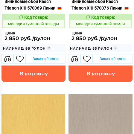
Виниловые обои Rasch
Виниловые обои Rasch
Trianon XIII 570069 Линии
Trianon XIII 570076 Линии
Код товара:
Код товара:
966279
966280
Код:
Код:
мелодия туманной звезды
мелодия туманной земли
Цена
Цена
2 850 руб./рулон
2 850 руб./рулон
НАЛИЧИЕ: 98 РУЛОН
НАЛИЧИЕ: 85 РУЛОН
Заказ в 1 клик
Заказ в 1 клик
В корзину
В корзину