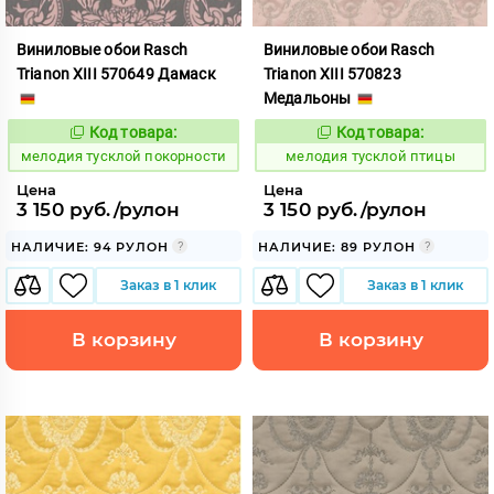
Виниловые обои Rasch
Виниловые обои Rasch
Trianon XIII 570649 Дамаск
Trianon XIII 570823
Медальоны
Код товара:
Код товара:
966447
966448
Код:
Код:
мелодия тусклой покорности
мелодия тусклой птицы
Цена
Цена
3 150 руб./рулон
3 150 руб./рулон
НАЛИЧИЕ: 94 РУЛОН
НАЛИЧИЕ: 89 РУЛОН
Заказ в 1 клик
Заказ в 1 клик
В корзину
В корзину