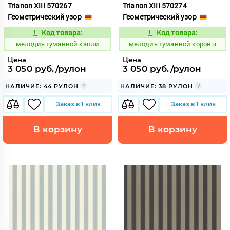
Trianon XIII 570267
Trianon XIII 570274
Геометрический узор
Геометрический узор
Код товара:
Код товара:
966287
966288
Код:
Код:
мелодия туманной капли
мелодия туманной короны
Цена
Цена
3 050 руб./рулон
3 050 руб./рулон
НАЛИЧИЕ: 44 РУЛОН
НАЛИЧИЕ: 38 РУЛОН
Заказ в 1 клик
Заказ в 1 клик
В корзину
В корзину