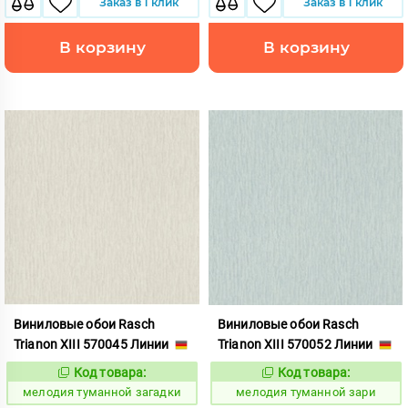
Заказ в 1 клик
Заказ в 1 клик
В корзину
В корзину
Виниловые обои Rasch
Виниловые обои Rasch
Trianon XIII 570045 Линии
Trianon XIII 570052 Линии
Код товара:
Код товара:
966277
966278
Код:
Код:
мелодия туманной загадки
мелодия туманной зари