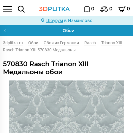
3D
PLITKA
0
0
0
Шоурум
в Измайлово
Обои
3dplitka.ru
–
Обои
–
Обои из Германии
–
Rasch
–
Trianon XIII
–
Rasch Trianon XIII 570830 Медальоны
570830 Rasch Trianon XIII
Медальоны обои