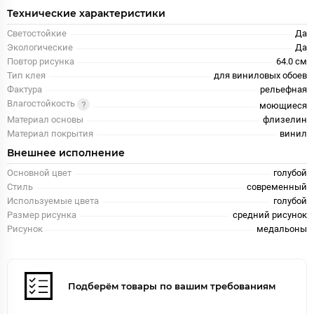
Технические характеристики
Светостойкие
Да
Экологические
Да
Повтор рисунка
64.0 см
Тип клея
для виниловых обоев
Фактура
рельефная
Влагостойкость
моющиеся
Материал основы
флизелин
Материал покрытия
винил
Внешнее исполнение
Основной цвет
голубой
Стиль
современный
Используемые цвета
голубой
Размер рисунка
средний рисунок
Рисунок
медальоны
Подберём товары по вашим требованиям