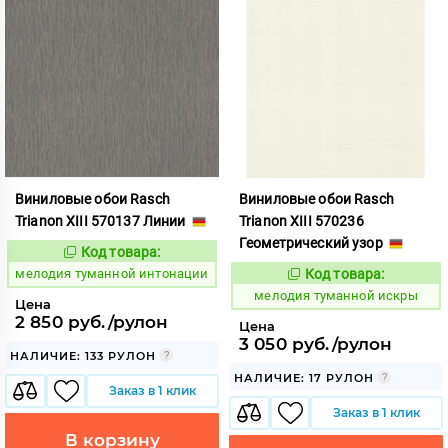
Виниловые обои Rasch
Виниловые обои Rasch
Trianon XIII 570137 Линии
Trianon XIII 570236
Геометрический узор
Код товара:
966283
Код:
мелодия туманной интонации
Код товара:
966284
Код:
мелодия туманной искры
Цена
2 850 руб./рулон
Цена
3 050 руб./рулон
НАЛИЧИЕ: 133 РУЛОН
НАЛИЧИЕ: 17 РУЛОН
Заказ в 1 клик
Заказ в 1 клик
В корзину