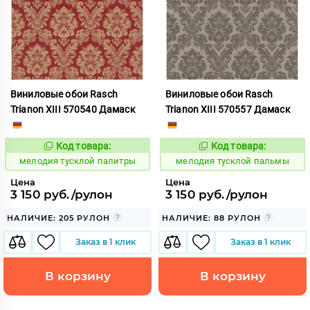
Виниловые обои Rasch
Виниловые обои Rasch
Trianon XIII 570540 Дамаск
Trianon XIII 570557 Дамаск
Код товара:
Код товара:
966441
966442
Код:
Код:
мелодия тусклой палитры
мелодия тусклой пальмы
Цена
Цена
3 150 руб./рулон
3 150 руб./рулон
НАЛИЧИЕ: 205 РУЛОН
НАЛИЧИЕ: 88 РУЛОН
Заказ в 1 клик
Заказ в 1 клик
В корзину
В корзину