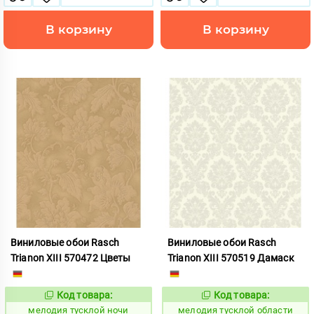
В корзину
В корзину
Виниловые обои Rasch
Виниловые обои Rasch
Trianon XIII 570472 Цветы
Trianon XIII 570519 Дамаск
Код товара:
Код товара:
966436
966438
Код:
Код:
мелодия тусклой ночи
мелодия тусклой области