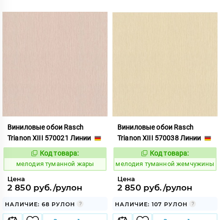
Виниловые обои Rasch
Виниловые обои Rasch
Trianon XIII 570021 Линии
Trianon XIII 570038 Линии
Код товара:
Код товара:
966275
966276
Код:
Код:
мелодия туманной жары
мелодия туманной жемчужины
Цена
Цена
2 850 руб./рулон
2 850 руб./рулон
НАЛИЧИЕ: 68 РУЛОН
НАЛИЧИЕ: 107 РУЛОН