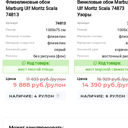
Флизелиновые обои
Виниловые обои Marbu
Marburg Ulf Moritz Scala
Ulf Moritz Scala 74873
74813
Узоры
74813
Артикул:
Артикул:
1005x75 см
1005x
Размер:
Размер:
флизелин
флиз
Материал основы:
Материал основы:
флизелин
Материал покрытия:
Материал покрытия:
серый
корич
Основной цвет:
Основной цвет:
без рисунка (фон)
восточный ри
Рисунок:
Рисунок:
Код товара:
Код товара:
380823
382583
Код товара:
Код то
жест лесной птицы
жест морской свежест
Цена
11 633 руб./рулон
Цена
16 929 руб./р
9 888 руб./рулон
14 390 руб./ру
НАЛИЧИЕ: 4 РУЛОН
НАЛИЧИЕ: 6 РУЛОН
Может заинтересовать: