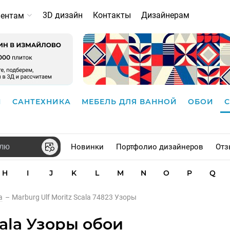
3D дизайн
Контакты
Дизайнерам
иентам
И
САНТЕХНИКА
МЕБЕЛЬ ДЛЯ ВАННОЙ
ОБОИ
Новинки
Портфолио дизайнеров
Отз
H
I
J
K
L
M
N
O
P
Q
a
–
Marburg Ulf Moritz Scala 74823 Узоры
cala Узоры обои