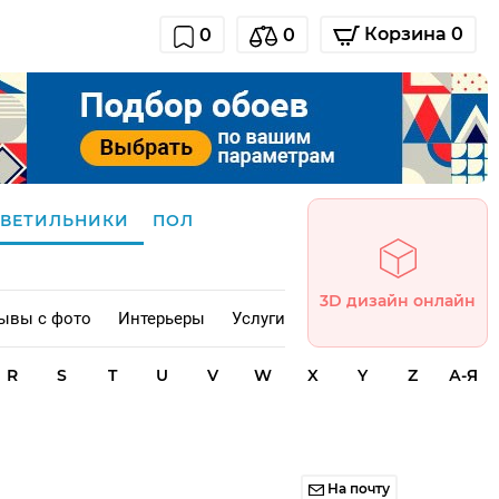
Корзина 0
0
0
СВЕТИЛЬНИКИ
ПОЛ
3D дизайн онлайн
ывы с фото
Интерьеры
Услуги
R
S
T
U
V
W
X
Y
Z
А-Я
На почту