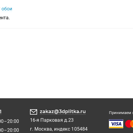
т
обои
ента.
zakaz@3dplitka.ru
1
Принимаем к
16-я Парковая д.23
00–20:00
г. Москва, индекс 105484
00–20:00