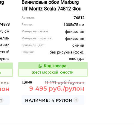
rg
Виниловые обои Marburg
Ulf Moritz Scala 74812 Фон
74812
Артикул:
74873
1005x75 см
Размер:
75 см
флизелин
Материал основы:
елин
флизелин
Материал покрытия:
винил
синий
Основной цвет:
невый
без рисунка (фон),
Рисунок:
текстура
сунок
Код товара:
382623
Код товара:
вара:
жест морской юности
и
Цена
11 171 руб./рулон
улон
9 495 руб./рулон
лон
НАЛИЧИЕ: 4 РУЛОН