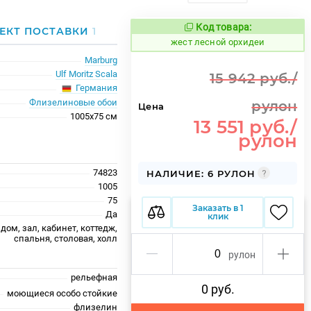
Код товара:
380814
ЕКТ ПОСТАВКИ
1
Код товара:
жест лесной орхидеи
Marburg
Ulf Moritz Scala
15 942 руб./
Германия
Флизелиновые обои
рулон
Цена
1005x75 см
13 551 руб./
рулон
74823
НАЛИЧИЕ: 6 РУЛОН
1005
75
Заказать в 1
Да
клик
дом, зал, кабинет, коттедж,
спальня, столовая, холл
рулон
рельефная
0 руб.
моющиеся особо стойкие
флизелин