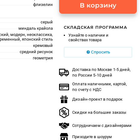
В корзину
флизелин
серый
СКЛАДСКАЯ ПРОГРАММА
миндаль крайола
ский, модерн, неоклассика,
Узнайте о наличии и
ременный, японский стиль
свойствах товара
кремовый
средний рисунок
Спросить
геометрия
Доставка по Москве 1-5 дней,
по России 5-10 дней
Оплата наличными, картой,
по счету с НДС
Дизайн-проект в подарок
Скидки на большие заказы
Сотрудничаем с дизайнерами
Приходите в шоурум