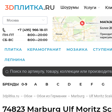
3D
ПЛИТКА
.RU
Шоурумы
Услуги
Кл
+7 (495) 966-18-01
ПН-ПТ
8:00—20:00
СБ-ВС
8:00—20:00
ПЛИТКА
КЕРАМОГРАНИТ
МОЗАИКА
СТУПЕН
ЛЕПНИНА
БРЕНДЫ
0-9
A
B
C
D
E
F
G
3dplitka.ru
–
Обои
–
Обои из Германии
–
Marburg
–
Ulf Moritz Scal
74823 Marburg Ulf Moritz S