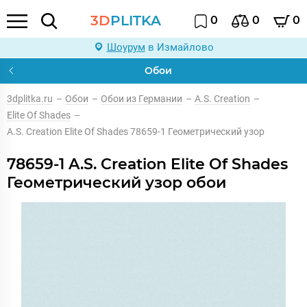
3D
PLITKA
0
0
0
Шоурум
в Измайлово
Обои
3dplitka.ru
–
Обои
–
Обои из Германии
–
A.S. Creation
–
Elite Of Shades
–
A.S. Creation Elite Of Shades 78659-1 Геометрический узор
78659-1 A.S. Creation Elite Of Shades
Геометрический узор обои