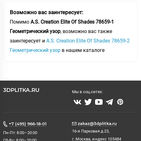
Возможно вас заинтересует:
Помимо
A.S. Creation Elite Of Shades 78659-1
Геометрический узор
, возможно вас также
заинтересует и
A.S. Creation Elite Of Shades 78659-2
Геометрический узор
в нашем каталоге
3DPLITKA.RU
Мы в соц.сетях:
zakaz@3dplitka.ru
+7 (495) 966-18-01
16-я Парковая д.23,
Пн-Пт: 8:00–20:00
г. Москва, индекс 105484
Сб-Вс: 8:00–20:00