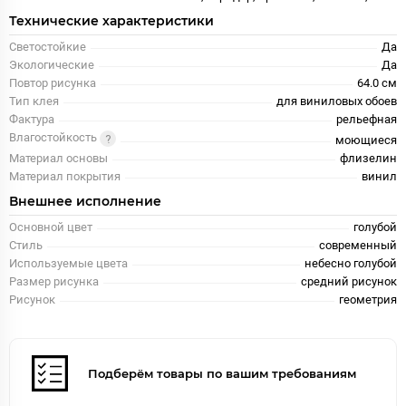
Технические характеристики
Светостойкие
Да
Экологические
Да
Повтор рисунка
64.0 см
Тип клея
для виниловых обоев
Фактура
рельефная
Влагостойкость
моющиеся
Материал основы
флизелин
Материал покрытия
винил
Внешнее исполнение
Основной цвет
голубой
Стиль
современный
Используемые цвета
небесно голубой
Размер рисунка
средний рисунок
Рисунок
геометрия
Подберём товары по вашим требованиям