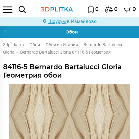
3D
PLITKA
0
0
0
Шоурум
в Измайлово
Обои
3dplitka.ru
–
Обои
–
Обои из Италии
–
Bernardo Bartalucci
–
Gloria
–
Bernardo Bartalucci Gloria 84116-5 Геометрия
84116-5 Bernardo Bartalucci Gloria
Геометрия обои