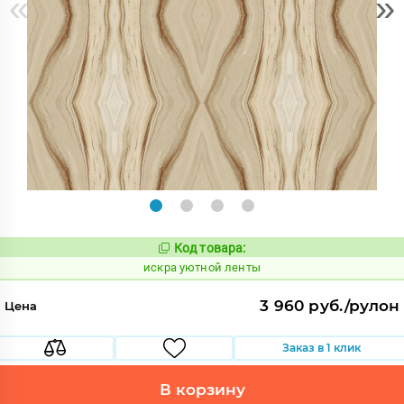
«
»
Код товара:
607543
Код:
искра уютной ленты
3 960 руб./рулон
Цена
Заказ в 1 клик
В корзину