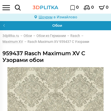
3D
PLITKA
0
0
0
Шоурум
в Измайлово
Обои
3dplitka.ru
–
Обои
–
Обои из Германии
–
Rasch
–
Maximum XV
–
Rasch Maximum XV 959437 С Узорами
959437 Rasch Maximum XV С
Узорами обои