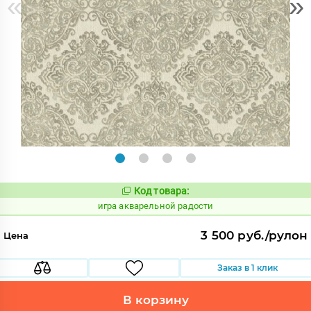
«
»
Код товара:
546952
Код:
игра акварельной радости
3 500 руб./рулон
Цена
Заказ в 1 клик
В корзину