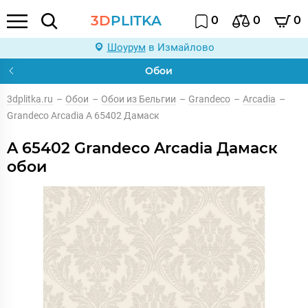
3D
PLITKA
0
0
0
Шоурум
в Измайлово
Обои
3dplitka.ru
–
Обои
–
Обои из Бельгии
–
Grandeco
–
Arcadia
–
Grandeco Arcadia A 65402 Дамаск
A 65402 Grandeco Arcadia Дамаск
обои