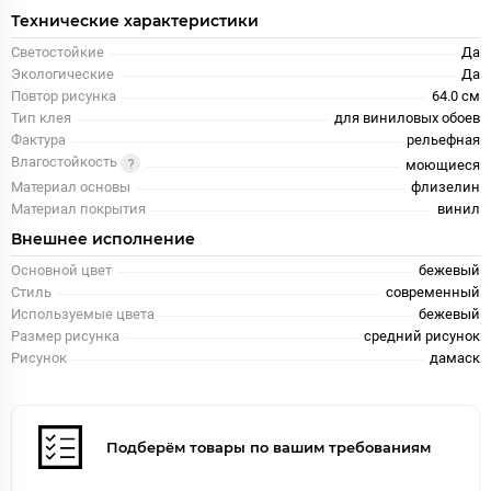
Технические характеристики
Светостойкие
Да
Экологические
Да
Повтор рисунка
64.0 см
Тип клея
для виниловых обоев
Фактура
рельефная
Влагостойкость
моющиеся
Материал основы
флизелин
Материал покрытия
винил
Внешнее исполнение
Основной цвет
бежевый
Стиль
современный
Используемые цвета
бежевый
Размер рисунка
средний рисунок
Рисунок
дамаск
Подберём товары по вашим требованиям