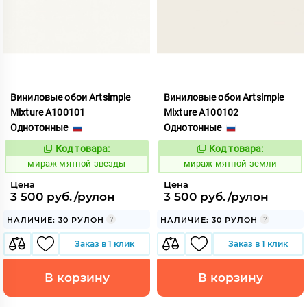
Виниловые обои Artsimple
Виниловые обои Artsimple
Mixture A100101
Mixture A100102
Однотонные
Однотонные
Код товара:
Код товара:
992154
992155
Код:
Код:
мираж мятной звезды
мираж мятной земли
Цена
Цена
3 500 руб./рулон
3 500 руб./рулон
НАЛИЧИЕ: 30 РУЛОН
НАЛИЧИЕ: 30 РУЛОН
Заказ в 1 клик
Заказ в 1 клик
В корзину
В корзину