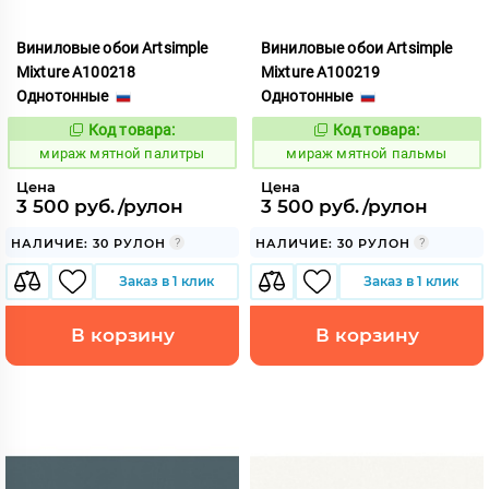
Виниловые обои Artsimple
Виниловые обои Artsimple
Mixture A100218
Mixture A100219
Однотонные
Однотонные
Код товара:
Код товара:
992191
992192
Код:
Код:
мираж мятной палитры
мираж мятной пальмы
Цена
Цена
3 500 руб./рулон
3 500 руб./рулон
НАЛИЧИЕ: 30 РУЛОН
НАЛИЧИЕ: 30 РУЛОН
Заказ в 1 клик
Заказ в 1 клик
В корзину
В корзину