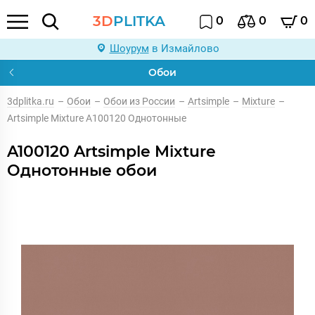
3D
PLITKA
0
0
0
Шоурум
в Измайлово
Обои
3dplitka.ru
–
Обои
–
Обои из России
–
Artsimple
–
Mixture
–
Artsimple Mixture A100120 Однотонные
A100120 Artsimple Mixture
Однотонные обои