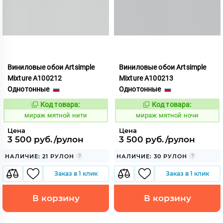
Виниловые обои Artsimple
Виниловые обои Artsimple
Mixture A100212
Mixture A100213
Однотонные
Однотонные
Код товара:
Код товара:
992185
992186
Код:
Код:
мираж мятной нити
мираж мятной ночи
Цена
Цена
3 500 руб./рулон
3 500 руб./рулон
НАЛИЧИЕ: 21 РУЛОН
НАЛИЧИЕ: 30 РУЛОН
Заказ в 1 клик
Заказ в 1 клик
В корзину
В корзину