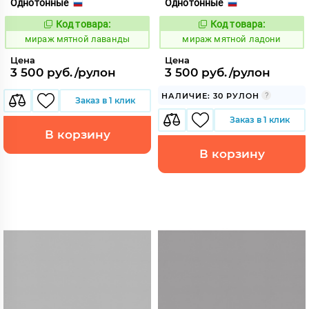
Однотонные
Однотонные
Код товара:
Код товара:
992166
992167
Код:
Код:
мираж мятной лаванды
мираж мятной ладони
Цена
Цена
3 500 руб./рулон
3 500 руб./рулон
НАЛИЧИЕ: 30 РУЛОН
Заказ в 1 клик
Заказ в 1 клик
В корзину
В корзину