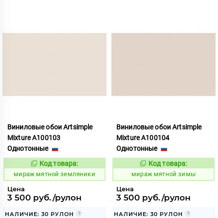
Виниловые обои Artsimple
Виниловые обои Artsimple
Mixture A100103
Mixture A100104
Однотонные
Однотонные
Код товара:
Код товара:
992156
992157
Код:
Код:
мираж мятной земляники
мираж мятной зимы
Цена
Цена
3 500 руб./рулон
3 500 руб./рулон
НАЛИЧИЕ: 30 РУЛОН
НАЛИЧИЕ: 30 РУЛОН