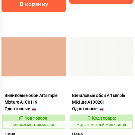
В корзину
Виниловые обои Artsimple
Виниловые обои Artsimple
Mixture A100119
Mixture A100201
Однотонные
Однотонные
Код товара:
Код товара:
992172
992174
Код:
Код:
мираж мятной маски
мираж мятной мельницы
Цена
Цена