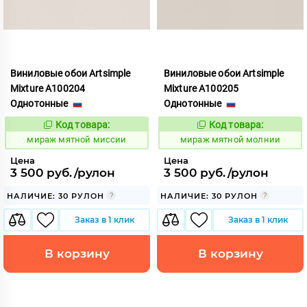
Виниловые обои Artsimple
Виниловые обои Artsimple
Mixture A100204
Mixture A100205
Однотонные
Однотонные
Код товара:
Код товара:
992177
992178
Код:
Код:
мираж мятной миссии
мираж мятной молнии
Цена
Цена
3 500 руб./рулон
3 500 руб./рулон
НАЛИЧИЕ: 30 РУЛОН
НАЛИЧИЕ: 30 РУЛОН
Заказ в 1 клик
Заказ в 1 клик
В корзину
В корзину