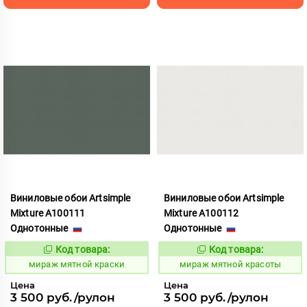
Виниловые обои Artsimple
Виниловые обои Artsimple
Mixture A100111
Mixture A100112
Однотонные
Однотонные
Код товара:
Код товара:
992164
992165
Код:
Код:
мираж мятной краски
мираж мятной красоты
Цена
Цена
3 500 руб./рулон
3 500 руб./рулон