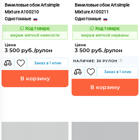
Виниловые обои Artsimple
Виниловые обои Artsimple
Mixture A100210
Mixture A100211
Однотонные
Однотонные
Код товара:
Код товара:
992183
992184
Код:
Код:
мираж мятной нежности
мираж мятной нирваны
Цена
Цена
3 500 руб./рулон
3 500 руб./рулон
НАЛИЧИЕ: 30 РУЛОН
Заказ в 1 клик
Заказ в 1 клик
В корзину
В корзину