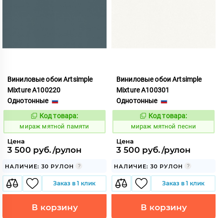
Виниловые обои Artsimple
Виниловые обои Artsimple
Mixture A100220
Mixture A100301
Однотонные
Однотонные
Код товара:
Код товара:
992193
992194
Код:
Код:
мираж мятной памяти
мираж мятной песни
Цена
Цена
3 500 руб./рулон
3 500 руб./рулон
НАЛИЧИЕ: 30 РУЛОН
НАЛИЧИЕ: 30 РУЛОН
Заказ в 1 клик
Заказ в 1 клик
В корзину
В корзину