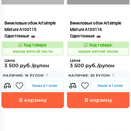
Виниловые обои Artsimple
Виниловые обои Artsimple
Mixture A100115
Mixture A100116
Однотонные
Однотонные
Код товара:
Код товара:
992168
992169
Код:
Код:
мираж мятной ленты
мираж мятной линии
Цена
Цена
3 500 руб./рулон
3 500 руб./рулон
НАЛИЧИЕ: 16 РУЛОН
НАЛИЧИЕ: 30 РУЛОН
Заказ в 1 клик
Заказ в 1 клик
В корзину
В корзину