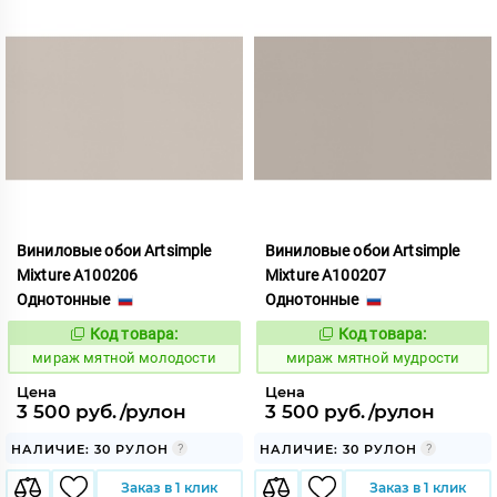
Виниловые обои Artsimple
Виниловые обои Artsimple
Mixture A100206
Mixture A100207
Однотонные
Однотонные
Код товара:
Код товара:
992179
992180
Код:
Код:
мираж мятной молодости
мираж мятной мудрости
Цена
Цена
3 500 руб./рулон
3 500 руб./рулон
НАЛИЧИЕ: 30 РУЛОН
НАЛИЧИЕ: 30 РУЛОН
Заказ в 1 клик
Заказ в 1 клик