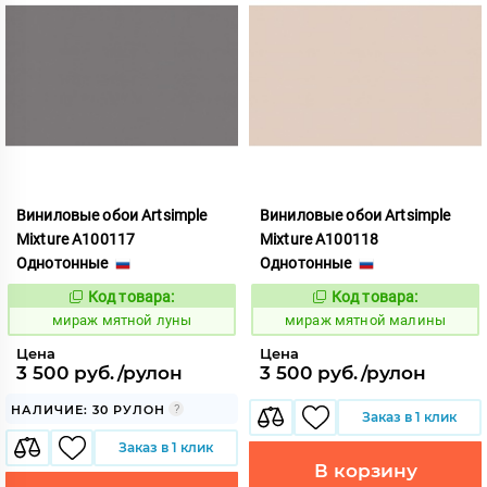
Виниловые обои Artsimple
Виниловые обои Artsimple
Mixture A100117
Mixture A100118
Однотонные
Однотонные
Код товара:
Код товара:
992170
992171
Код:
Код:
мираж мятной луны
мираж мятной малины
Цена
Цена
3 500 руб./рулон
3 500 руб./рулон
НАЛИЧИЕ: 30 РУЛОН
Заказ в 1 клик
Заказ в 1 клик
В корзину