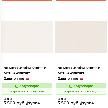
Виниловые обои Artsimple
Виниловые обои Artsimple
Mixture A100302
Mixture A100303
Однотонные
Однотонные
Код товара:
Код товара:
992195
992196
Код:
Код:
мираж мятной печали
мираж мятной погоды
Цена
Цена
3 500 руб./рулон
3 500 руб./рулон