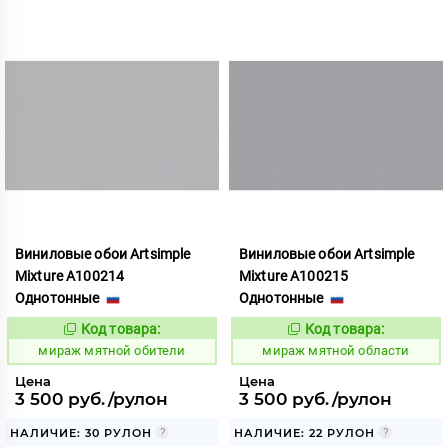
Виниловые обои Artsimple
Виниловые обои Artsimple
Mixture A100214
Mixture A100215
Однотонные
Однотонные
Код товара:
Код товара:
992187
992188
Код:
Код:
мираж мятной обители
мираж мятной области
Цена
Цена
3 500 руб./рулон
3 500 руб./рулон
НАЛИЧИЕ: 30 РУЛОН
НАЛИЧИЕ: 22 РУЛОН