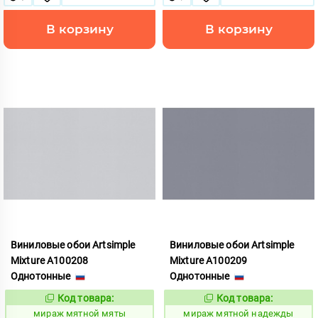
В корзину
В корзину
Виниловые обои Artsimple
Виниловые обои Artsimple
Mixture A100208
Mixture A100209
Однотонные
Однотонные
Код товара:
Код товара:
992181
992182
Код:
Код:
мираж мятной мяты
мираж мятной надежды