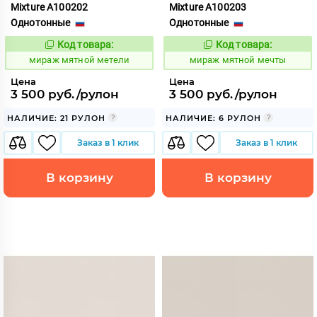
Mixture A100202
Mixture A100203
Однотонные
Однотонные
Код товара:
Код товара:
992175
992176
Код:
Код:
мираж мятной метели
мираж мятной мечты
Цена
Цена
3 500 руб./рулон
3 500 руб./рулон
НАЛИЧИЕ: 21 РУЛОН
НАЛИЧИЕ: 6 РУЛОН
Заказ в 1 клик
Заказ в 1 клик
В корзину
В корзину