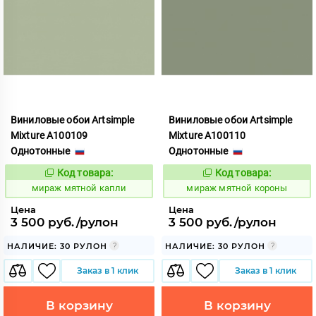
Виниловые обои Artsimple
Виниловые обои Artsimple
Mixture A100109
Mixture A100110
Однотонные
Однотонные
Код товара:
Код товара:
992162
992163
Код:
Код:
мираж мятной капли
мираж мятной короны
Цена
Цена
3 500 руб./рулон
3 500 руб./рулон
НАЛИЧИЕ: 30 РУЛОН
НАЛИЧИЕ: 30 РУЛОН
Заказ в 1 клик
Заказ в 1 клик
В корзину
В корзину