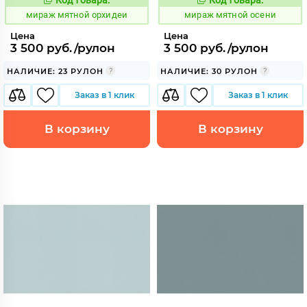
992189
992190
Код:
Код:
мираж мятной орхидеи
мираж мятной осени
Цена
Цена
3 500 руб./рулон
3 500 руб./рулон
НАЛИЧИЕ: 23 РУЛОН
НАЛИЧИЕ: 30 РУЛОН
Заказ в 1 клик
Заказ в 1 клик
В корзину
В корзину