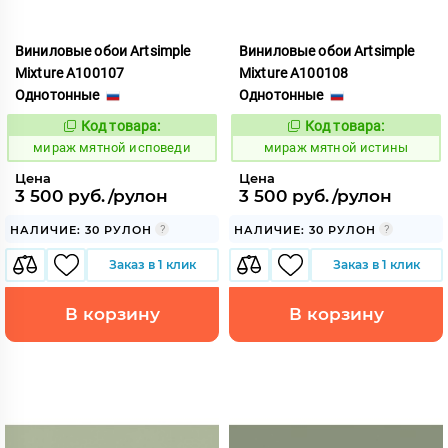
Виниловые обои Artsimple
Виниловые обои Artsimple
Mixture A100107
Mixture A100108
Однотонные
Однотонные
Код товара:
Код товара:
992160
992161
Код:
Код:
мираж мятной исповеди
мираж мятной истины
Цена
Цена
3 500 руб./рулон
3 500 руб./рулон
НАЛИЧИЕ: 30 РУЛОН
НАЛИЧИЕ: 30 РУЛОН
Заказ в 1 клик
Заказ в 1 клик
В корзину
В корзину