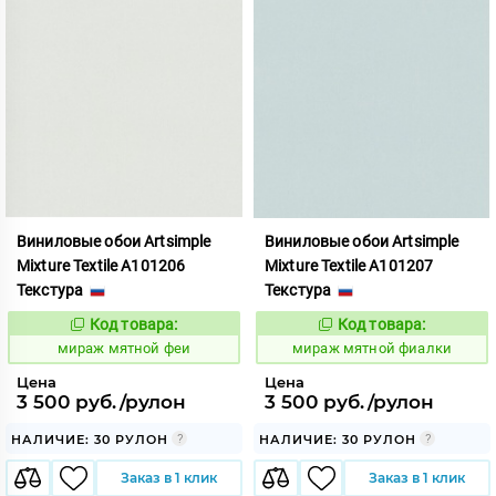
Виниловые обои Artsimple
Виниловые обои Artsimple
Mixture Textile A101206
Mixture Textile A101207
Текстура
Текстура
Код товара:
Код товара:
992238
992239
Код:
Код:
мираж мятной феи
мираж мятной фиалки
Цена
Цена
3 500 руб./рулон
3 500 руб./рулон
НАЛИЧИЕ: 30 РУЛОН
НАЛИЧИЕ: 30 РУЛОН
Заказ в 1 клик
Заказ в 1 клик