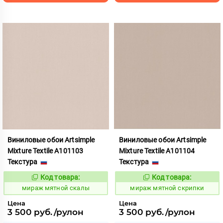
Виниловые обои Artsimple
Виниловые обои Artsimple
Mixture Textile A101103
Mixture Textile A101104
Текстура
Текстура
Код товара:
Код товара:
992216
992217
Код:
Код:
мираж мятной скалы
мираж мятной скрипки
Цена
Цена
3 500 руб./рулон
3 500 руб./рулон