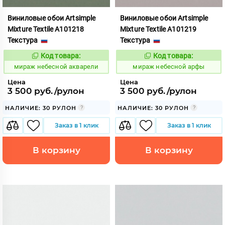
Виниловые обои Artsimple
Виниловые обои Artsimple
Mixture Textile A101218
Mixture Textile A101219
Текстура
Текстура
Код товара:
Код товара:
992250
992251
Код:
Код:
мираж небесной акварели
мираж небесной арфы
Цена
Цена
3 500 руб./рулон
3 500 руб./рулон
НАЛИЧИЕ: 30 РУЛОН
НАЛИЧИЕ: 30 РУЛОН
Заказ в 1 клик
Заказ в 1 клик
В корзину
В корзину