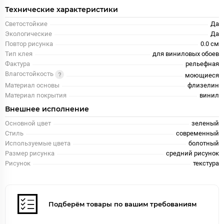
Технические характеристики
Светостойкие
Да
Экологические
Да
Повтор рисунка
0.0 см
Тип клея
для виниловых обоев
Фактура
рельефная
Влагостойкость
моющиеся
Материал основы
флизелин
Материал покрытия
винил
Внешнее исполнение
Основной цвет
зеленый
Стиль
современный
Используемые цвета
болотный
Размер рисунка
средний рисунок
Рисунок
текстура
Подберём товары по вашим требованиям