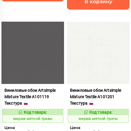
В корзину
Виниловые обои Artsimple
Виниловые обои Artsimple
Mixture Textile A101119
Mixture Textile A101201
Текстура
Текстура
Код товара:
Код товара:
992232
992233
Код:
Код:
мираж мятной травы
мираж мятной тропы
Цена
Цена