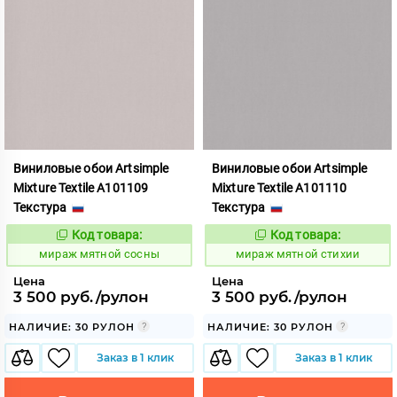
Виниловые обои Artsimple
Виниловые обои Artsimple
Mixture Textile A101109
Mixture Textile A101110
Текстура
Текстура
Код товара:
Код товара:
992222
992223
Код:
Код:
мираж мятной сосны
мираж мятной стихии
Цена
Цена
3 500 руб./рулон
3 500 руб./рулон
НАЛИЧИЕ: 30 РУЛОН
НАЛИЧИЕ: 30 РУЛОН
Заказ в 1 клик
Заказ в 1 клик