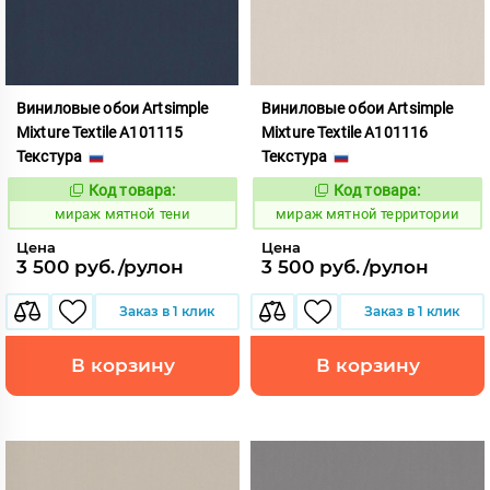
Виниловые обои Artsimple
Виниловые обои Artsimple
Mixture Textile A101115
Mixture Textile A101116
Текстура
Текстура
Код товара:
Код товара:
992228
992229
Код:
Код:
мираж мятной тени
мираж мятной территории
Цена
Цена
3 500 руб./рулон
3 500 руб./рулон
Заказ в 1 клик
Заказ в 1 клик
В корзину
В корзину