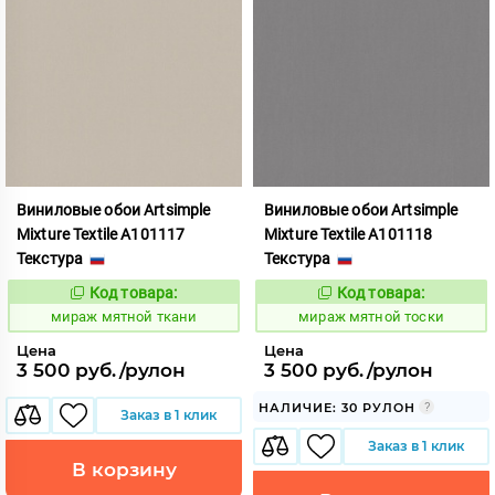
Виниловые обои Artsimple
Виниловые обои Artsimple
Mixture Textile A101117
Mixture Textile A101118
Текстура
Текстура
Код товара:
Код товара:
992230
992231
Код:
Код:
мираж мятной ткани
мираж мятной тоски
Цена
Цена
3 500 руб./рулон
3 500 руб./рулон
НАЛИЧИЕ: 30 РУЛОН
Заказ в 1 клик
Заказ в 1 клик
В корзину