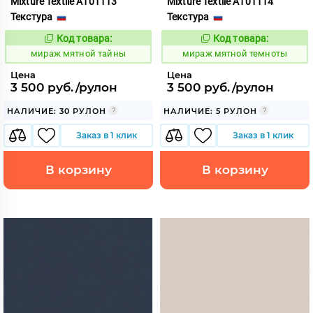
Mixture Textile A101113
Mixture Textile A101114
Текстура
Текстура
Код товара:
Код товара:
992226
992227
Код:
Код:
мираж мятной тайны
мираж мятной темноты
Цена
Цена
3 500 руб./рулон
3 500 руб./рулон
НАЛИЧИЕ: 30 РУЛОН
НАЛИЧИЕ: 5 РУЛОН
Заказ в 1 клик
Заказ в 1 клик
В корзину
В корзину