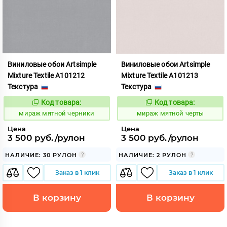
Виниловые обои Artsimple
Виниловые обои Artsimple
Mixture Textile A101212
Mixture Textile A101213
Текстура
Текстура
Код товара:
Код товара:
992244
992245
Код:
Код:
мираж мятной черники
мираж мятной черты
Цена
Цена
3 500 руб./рулон
3 500 руб./рулон
НАЛИЧИЕ: 30 РУЛОН
НАЛИЧИЕ: 2 РУЛОН
Заказ в 1 клик
Заказ в 1 клик
В корзину
В корзину