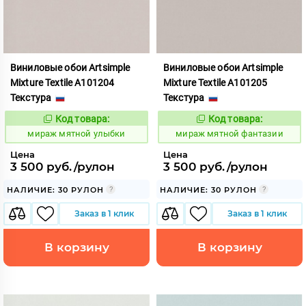
Виниловые обои Artsimple
Виниловые обои Artsimple
Mixture Textile A101204
Mixture Textile A101205
Текстура
Текстура
Код товара:
Код товара:
992236
992237
Код:
Код:
мираж мятной улыбки
мираж мятной фантазии
Цена
Цена
3 500 руб./рулон
3 500 руб./рулон
НАЛИЧИЕ: 30 РУЛОН
НАЛИЧИЕ: 30 РУЛОН
Заказ в 1 клик
Заказ в 1 клик
В корзину
В корзину