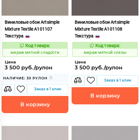
Виниловые обои Artsimple
Виниловые обои Artsimple
Mixture Textile A101107
Mixture Textile A101108
Текстура
Текстура
Код товара:
Код товара:
992220
992221
Код:
Код:
мираж мятной сладости
мираж мятной слезы
Цена
Цена
3 500 руб./рулон
3 500 руб./рулон
НАЛИЧИЕ: 30 РУЛОН
Заказ в 1 клик
Заказ в 1 клик
В корзину
В корзину