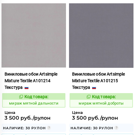
Виниловые обои Artsimple
Виниловые обои Artsimple
Mixture Textile A101214
Mixture Textile A101215
Текстура
Текстура
Код товара:
Код товара:
992246
992247
Код:
Код:
мираж мятной дальности
мираж мятной доброты
Цена
Цена
3 500 руб./рулон
3 500 руб./рулон
НАЛИЧИЕ: 30 РУЛОН
НАЛИЧИЕ: 30 РУЛОН