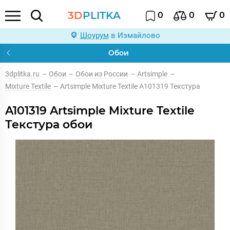
3D
PLITKA
0
0
0
Шоурум
в Измайлово
Обои
3dplitka.ru
–
Обои
–
Обои из России
–
Artsimple
–
Mixture Textile
–
Artsimple Mixture Textile A101319 Текстура
A101319 Artsimple Mixture Textile
Текстура обои