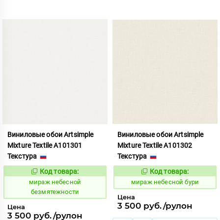
Виниловые обои Artsimple
Виниловые обои Artsimple
Mixture Textile A101301
Mixture Textile A101302
Текстура
Текстура
Код товара:
Код товара:
992254
992255
Код:
Код:
мираж небесной
мираж небесной бури
безмятежности
Цена
3 500 руб./рулон
Цена
3 500 руб./рулон