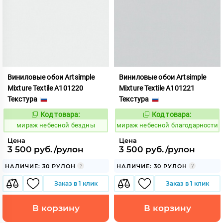
Виниловые обои Artsimple
Виниловые обои Artsimple
Mixture Textile A101220
Mixture Textile A101221
Текстура
Текстура
Код товара:
Код товара:
992252
992253
Код:
Код:
мираж небесной бездны
мираж небесной благодарности
Цена
Цена
3 500 руб./рулон
3 500 руб./рулон
НАЛИЧИЕ: 30 РУЛОН
НАЛИЧИЕ: 30 РУЛОН
Заказ в 1 клик
Заказ в 1 клик
В корзину
В корзину