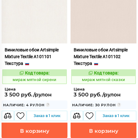
Виниловые обои Artsimple
Виниловые обои Artsimple
Mixture Textile A101101
Mixture Textile A101102
Текстура
Текстура
Код товара:
Код товара:
992214
992215
Код:
Код:
мираж мятной сирени
мираж мятной сказки
Цена
Цена
3 500 руб./рулон
3 500 руб./рулон
НАЛИЧИЕ: 4 РУЛОН
НАЛИЧИЕ: 30 РУЛОН
Заказ в 1 клик
Заказ в 1 клик
В корзину
В корзину