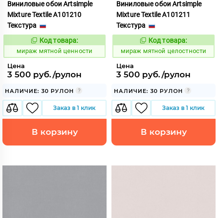
Виниловые обои Artsimple
Виниловые обои Artsimple
Mixture Textile A101210
Mixture Textile A101211
Текстура
Текстура
Код товара:
Код товара:
992242
992243
Код:
Код:
мираж мятной ценности
мираж мятной целостности
Цена
Цена
3 500 руб./рулон
3 500 руб./рулон
НАЛИЧИЕ: 30 РУЛОН
НАЛИЧИЕ: 30 РУЛОН
Заказ в 1 клик
Заказ в 1 клик
В корзину
В корзину