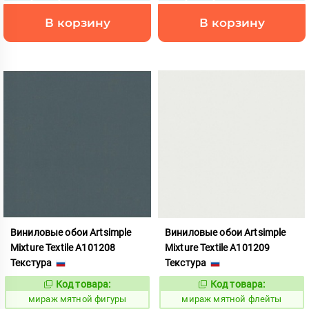
В корзину
В корзину
Виниловые обои Artsimple
Виниловые обои Artsimple
Mixture Textile A101208
Mixture Textile A101209
Текстура
Текстура
Код товара:
Код товара:
992240
992241
Код:
Код:
мираж мятной фигуры
мираж мятной флейты