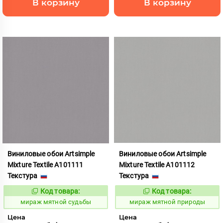
В корзину
В корзину
Виниловые обои Artsimple
Виниловые обои Artsimple
Mixture Textile A101111
Mixture Textile A101112
Текстура
Текстура
Код товара:
Код товара:
992224
992225
Код:
Код:
мираж мятной судьбы
мираж мятной природы
Цена
Цена