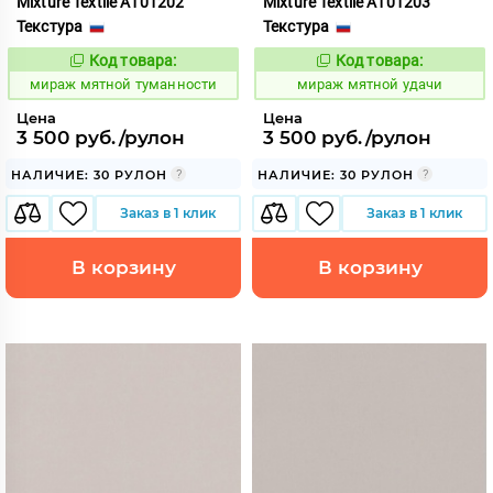
Mixture Textile A101202
Mixture Textile A101203
Текстура
Текстура
Код товара:
Код товара:
992234
992235
Код:
Код:
мираж мятной туманности
мираж мятной удачи
Цена
Цена
3 500 руб./рулон
3 500 руб./рулон
НАЛИЧИЕ: 30 РУЛОН
НАЛИЧИЕ: 30 РУЛОН
Заказ в 1 клик
Заказ в 1 клик
В корзину
В корзину