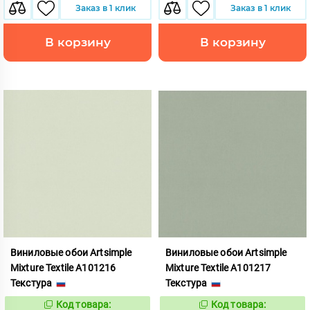
Заказ в 1 клик
Заказ в 1 клик
В корзину
В корзину
Виниловые обои Artsimple
Виниловые обои Artsimple
Mixture Textile A101216
Mixture Textile A101217
Текстура
Текстура
Код товара:
Код товара:
992248
992249
Код:
Код: