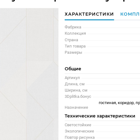
ХАРАКТЕРИСТИКИ
КОМПЛ
Фабрика
Коллекция
Страна
Тип товара
Размеры
Общие
Артикул
Длина, см
Ширина, см
3Dplitka.бонус
гостиная, коридор, п
Назначение
Технические характеристики
Светостойкие
Экологические
Повтор рисунка