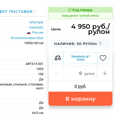
Код товара:
983431
ЕКТ ПОСТАВКИ
1
Код товара:
мерцание чуткой мяты
Artsimple
4 950 руб./
Geometry
Цена
рулон
Россия
Флизелиновые обои
1005x100 см
НАЛИЧИЕ: 30 РУЛОН
Заказать в 1
клик
ARTS15 001
1005
рулон
100
Да
рихожая, спальня, столовая,
0 руб.
холл
В корзину
Да
Да
64.0 см