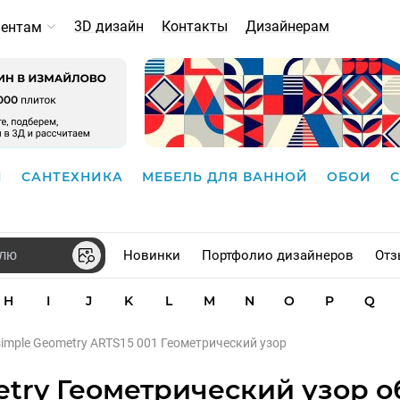
3D дизайн
Контакты
Дизайнерам
иентам
И
САНТЕХНИКА
МЕБЕЛЬ ДЛЯ ВАННОЙ
ОБОИ
Новинки
Портфолио дизайнеров
Отз
H
I
J
K
L
M
N
O
P
Q
simple Geometry ARTS15 001 Геометрический узор
etry Геометрический узор о