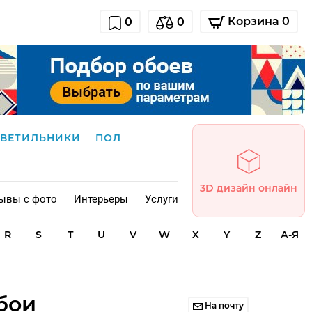
Корзина 0
0
0
СВЕТИЛЬНИКИ
ПОЛ
3D дизайн онлайн
ывы с фото
Интерьеры
Услуги
R
S
T
U
V
W
X
Y
Z
А-Я
бои
На почту