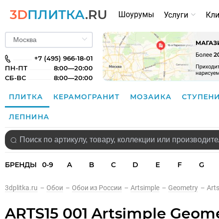
3D
ПЛИТКА
.RU
Шоурумы
Услуги
Кл
+7 (495) 966-18-01
ПН-ПТ
8:00—20:00
СБ-ВС
8:00—20:00
ПЛИТКА
КЕРАМОГРАНИТ
МОЗАИКА
СТУПЕН
ЛЕПНИНА
БРЕНДЫ
0-9
A
B
C
D
E
F
G
3dplitka.ru
–
Обои
–
Обои из России
–
Artsimple
–
Geometry
–
Art
ARTS15 001 Artsimple Geom