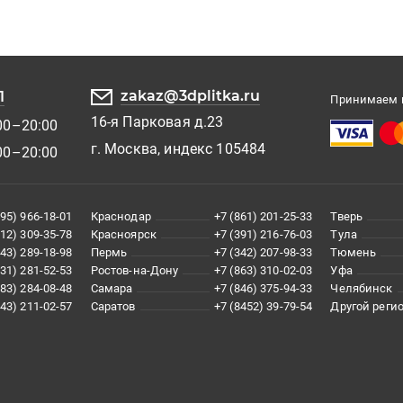
zakaz@3dplitka.ru
1
Принимаем к
16-я Парковая д.23
00–20:00
г. Москва, индекс 105484
00–20:00
495) 966-18-01
Краснодар
+7 (861) 201-25-33
Тверь
812) 309-35-78
Красноярск
+7 (391) 216-76-03
Тула
343) 289-18-98
Пермь
+7 (342) 207-98-33
Тюмень
831) 281-52-53
Ростов-на-Дону
+7 (863) 310-02-03
Уфа
383) 284-08-48
Самара
+7 (846) 375-94-33
Челябинск
843) 211-02-57
Саратов
+7 (8452) 39-79-54
Другой реги