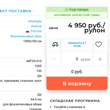
Код товара:
941982
ЕКТ ПОСТАВКИ
1
Код товара:
мгновение элегантной травы
Artsimple
4 950 руб./
Vertical
Цена
рулон
Россия
Флизелиновые обои
1005x100 см
Заказать в 1
клик
рулон
ARTS5 010
1005
100
0 руб.
Да
ал, прихожая, спальня, холл
В корзину
Да
64.0 см
СКЛАДСКАЯ ПРОГРАММА
для флизелиновых обоев
Узнайте о наличии и
гладкая