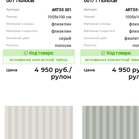
001 Полосы
001/1 Полосы
ARTS5 001
ARTS5 
Артикул:
Артикул:
1005x100 см
1005x1
Размер:
Размер:
флизелин
флиз
Материал основы:
Материал основы:
флизелин
флиз
Материал покрытия:
Материал покрытия:
серый
фиоле
Основной цвет:
Основной цвет:
полоски
по
Рисунок:
Рисунок:
Код товара:
Код товара:
941976
941977
Код товара:
Код то
мгновение элегантной тайны
мгновение элегантной тем
4 950 руб./
4 950 ру
Цена
Цена
рулон
ру