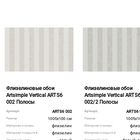
Флизелиновые обои
Флизелиновые обои
Artsimple Vertical ARTS6
Artsimple Vertical ARTS
002 Полосы
002/2 Полосы
ARTS6 002
ARTS6 
Артикул:
Артикул:
1005x100 см
1005x1
Размер:
Размер:
флизелин
флиз
Материал основы:
Материал основы:
флизелин
флиз
Материал покрытия:
Материал покрытия:
Основной цвет:
Основной цвет: