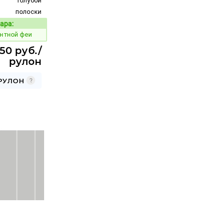
голубой
полоски
ара:
Код товара:
антной феи
50 руб./
рулон
 РУЛОН