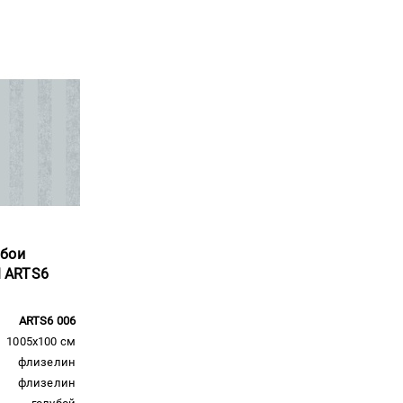
обои
al ARTS6
ARTS6 006
1005x100 см
флизелин
флизелин