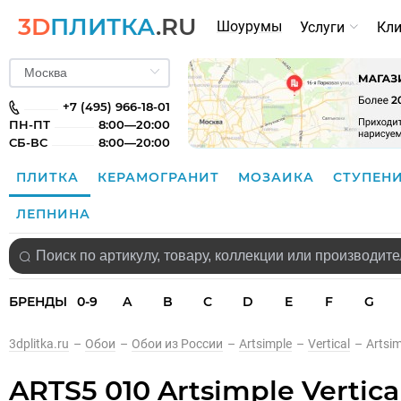
3D
ПЛИТКА
.RU
Шоурумы
Услуги
Кл
+7 (495) 966-18-01
ПН-ПТ
8:00—20:00
СБ-ВС
8:00—20:00
ПЛИТКА
КЕРАМОГРАНИТ
МОЗАИКА
СТУПЕН
ЛЕПНИНА
БРЕНДЫ
0-9
A
B
C
D
E
F
G
3dplitka.ru
–
Обои
–
Обои из России
–
Artsimple
–
Vertical
–
Artsi
ARTS5 010 Artsimple Vertic