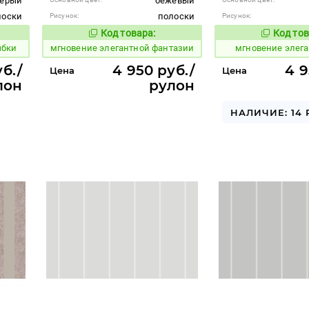
серый
бежевый
лоски
полоски
Рисунок:
Рисунок:
Код товара:
Код тов
941987
941988
вара:
Код товара:
ыбки
мгновение элегантной фантазии
мгновение элег
б./
4 950 руб./
4 9
Цена
Цена
лон
рулон
НАЛИЧИЕ: 14