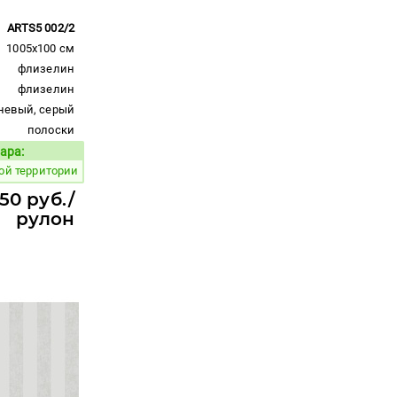
ARTS5 002/2
1005x100 см
флизелин
флизелин
невый, серый
полоски
ара:
Код товара:
ой территории
50 руб./
рулон