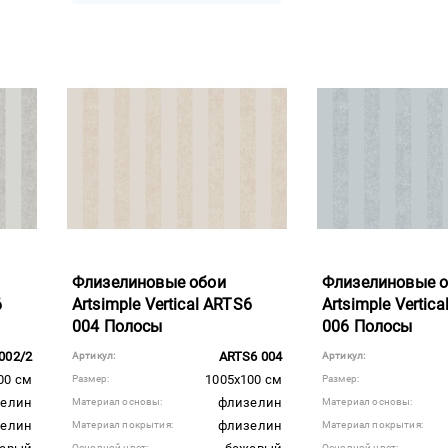
Флизелиновые обои
Флизелиновые 
6
Artsimple Vertical ARTS6
Artsimple Vertic
004 Полосы
006 Полосы
002/2
ARTS6 004
Артикул:
Артикул:
00 см
1005x100 см
Размер:
Размер:
елин
флизелин
Материал основы:
Материал основы:
елин
флизелин
Материал покрытия:
Материал покрытия:
Основной цвет:
Основной цвет: