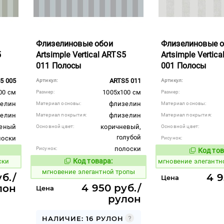
Флизелиновые обои
Флизелиновые 
5
Artsimple Vertical ARTS5
Artsimple Vertic
011 Полосы
001 Полосы
5 005
ARTS5 011
Артикул:
Артикул:
00 см
1005x100 см
Размер:
Размер:
елин
флизелин
Материал основы:
Материал основы:
елин
флизелин
Материал покрытия:
Материал покрытия:
еный
коричневый,
Основной цвет:
Основной цвет:
голубой
лоски
Рисунок:
полоски
Рисунок:
Код тов
941984
вара:
Код товара:
ски
мгновение элегантн
941983
Код товара:
мгновение элегантной тропы
б./
4 9
Цена
4 950 руб./
лон
Цена
рулон
НАЛИЧИЕ: 16 РУЛОН