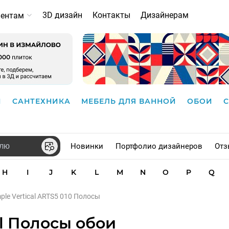
3D дизайн
Контакты
Дизайнерам
иентам
И
САНТЕХНИКА
МЕБЕЛЬ ДЛЯ ВАННОЙ
ОБОИ
Новинки
Портфолио дизайнеров
Отз
H
I
J
K
L
M
N
O
P
Q
mple Vertical ARTS5 010 Полосы
al Полосы обои