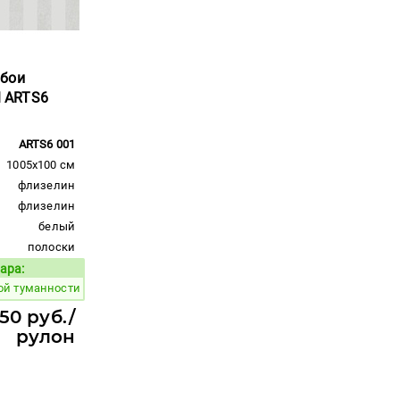
обои
al ARTS6
ARTS6 001
1005x100 см
флизелин
флизелин
белый
полоски
ара:
Код товара:
ой туманности
50 руб./
рулон