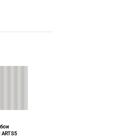
обои
al ARTS5