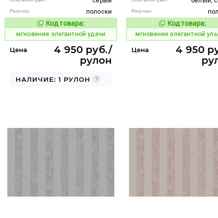
серый
белый, 
полоски
по
Рисунок:
Рисунок:
Код товара:
Код товара:
941985
941986
Код товара:
Код то
мгновение элегантной удачи
мгновение элегантной ул
4 950 руб./
4 950 ру
Цена
Цена
рулон
ру
НАЛИЧИЕ: 1 РУЛОН