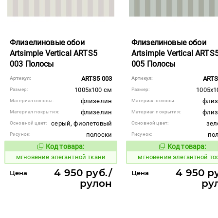
Флизелиновые обои
Флизелиновые обои
Artsimple Vertical ARTS5
Artsimple Vertical ARTS
003 Полосы
005 Полосы
ARTS5 003
ARTS
Артикул:
Артикул:
1005x100 см
1005x1
Размер:
Размер:
флизелин
флиз
Материал основы:
Материал основы:
флизелин
флиз
Материал покрытия:
Материал покрытия:
серый, фиолетовый
зел
Основной цвет:
Основной цвет:
полоски
по
Рисунок:
Рисунок:
Код товара:
Код товара:
941980
941981
Код товара:
Код то
мгновение элегантной ткани
мгновение элегантной то
4 950 руб./
4 950 ру
Цена
Цена
рулон
ру