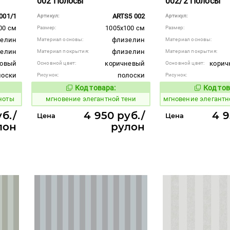
002 Полосы
002/2 Полосы
001/1
ARTS5 002
Артикул:
Артикул:
00 см
1005x100 см
Размер:
Размер:
елин
флизелин
Материал основы:
Материал основы:
елин
флизелин
Материал покрытия:
Материал покрытия:
товый
коричневый
корич
Основной цвет:
Основной цвет:
лоски
полоски
Рисунок:
Рисунок:
Код товара:
Код тов
941978
941979
вара:
Код товара:
ноты
мгновение элегантной тени
мгновение элегантн
б./
4 950 руб./
4 9
Цена
Цена
лон
рулон