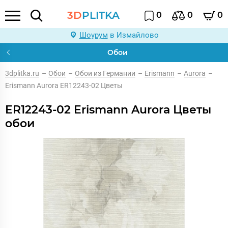
3D
PLITKA
0
0
0
Шоурум
в Измайлово
Обои
3dplitka.ru
–
Обои
–
Обои из Германии
–
Erismann
–
Aurora
–
Erismann Aurora ER12243-02 Цветы
ER12243-02 Erismann Aurora Цветы
обои