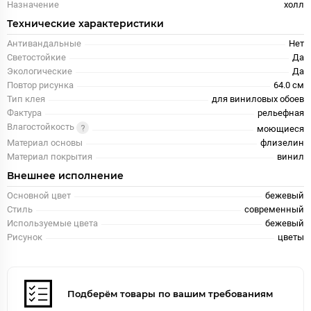
Назначение
холл
Технические характеристики
Антивандальные
Нет
Светостойкие
Да
Экологические
Да
Повтор рисунка
64.0 см
Тип клея
для виниловых обоев
Фактура
рельефная
Влагостойкость
моющиеся
Материал основы
флизелин
Материал покрытия
винил
Внешнее исполнение
Основной цвет
бежевый
Стиль
современный
Используемые цвета
бежевый
Рисунок
цветы
Подберём товары по вашим требованиям