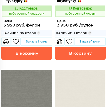
штукатурку
штукатурку
Код товара:
Код товара:
1117845
1117846
Код:
Код:
небо осенней сладости
небо осенней слезы
Цена
Цена
3 950 руб./рулон
3 950 руб./рулон
НАЛИЧИЕ: 30 РУЛОН
НАЛИЧИЕ: 1 РУЛОН
Заказ в 1 клик
Заказ в 1 клик
В корзину
В корзину