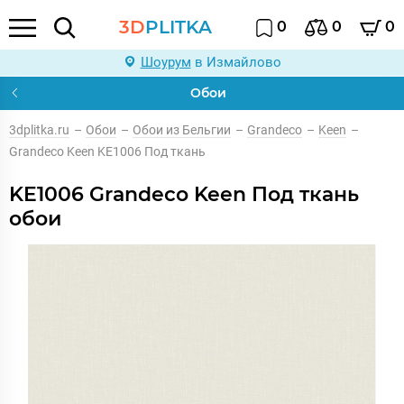
3D
PLITKA
0
0
0
Шоурум
в Измайлово
Обои
3dplitka.ru
–
Обои
–
Обои из Бельгии
–
Grandeco
–
Keen
–
Grandeco Keen KE1006 Под ткань
KE1006 Grandeco Keen Под ткань
обои