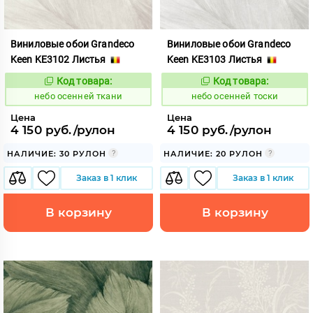
Виниловые обои Grandeco
Виниловые обои Grandeco
Keen KE3102 Листья
Keen KE3103 Листья
Код товара:
Код товара:
1117855
1117856
Код:
Код:
небо осенней ткани
небо осенней тоски
Цена
Цена
4 150 руб./рулон
4 150 руб./рулон
НАЛИЧИЕ: 30 РУЛОН
НАЛИЧИЕ: 20 РУЛОН
Заказ в 1 клик
Заказ в 1 клик
В корзину
В корзину