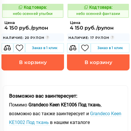
Код товара:
Код товара:
1117861
1117862
Код:
Код:
небо осенней улыбки
небо осенней фантазии
Цена
Цена
4 150 руб./рулон
4 150 руб./рулон
НАЛИЧИЕ: 20 РУЛОН
НАЛИЧИЕ: 17 РУЛОН
Заказ в 1 клик
Заказ в 1 клик
В корзину
В корзину
Возможно вас заинтересует:
Помимо
Grandeco Keen KE1006 Под ткань
,
возможно вас также заинтересует и
Grandeco Keen
KE1002 Под ткань
в нашем каталоге