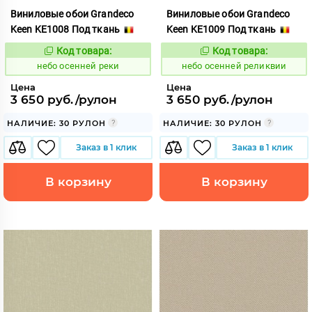
Виниловые обои Grandeco
Виниловые обои Grandeco
Keen KE1008 Под ткань
Keen KE1009 Под ткань
Код товара:
Код товара:
1117829
1117830
Код:
Код:
небо осенней реки
небо осенней реликвии
Цена
Цена
3 650 руб./рулон
3 650 руб./рулон
НАЛИЧИЕ: 30 РУЛОН
НАЛИЧИЕ: 30 РУЛОН
Заказ в 1 клик
Заказ в 1 клик
В корзину
В корзину