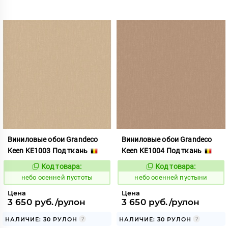
Виниловые обои Grandeco
Виниловые обои Grandeco
Keen KE1003 Под ткань
Keen KE1004 Под ткань
Код товара:
Код товара:
1117824
1117825
Код:
Код:
небо осенней пустоты
небо осенней пустыни
Цена
Цена
3 650 руб./рулон
3 650 руб./рулон
НАЛИЧИЕ: 30 РУЛОН
НАЛИЧИЕ: 30 РУЛОН