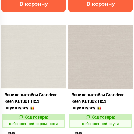
В корзину
В корзину
Виниловые обои Grandeco
Виниловые обои Grandeco
Keen KE1301 Под
Keen KE1302 Под
штукатурку
штукатурку
Код товара:
Код товара:
1117843
1117844
Код:
Код:
небо осенней скромности
небо осенней скуки
Цена
Цена