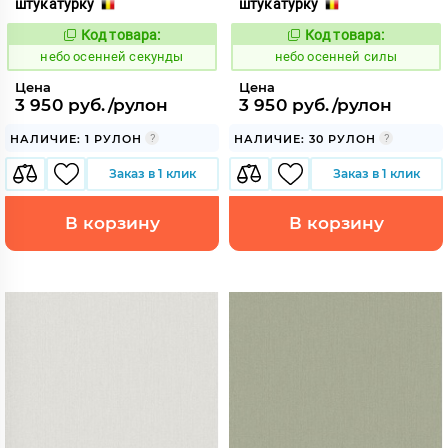
штукатурку
штукатурку
Код товара:
Код товара:
1117837
1117838
Код:
Код:
небо осенней секунды
небо осенней силы
Цена
Цена
3 950 руб./рулон
3 950 руб./рулон
НАЛИЧИЕ: 1 РУЛОН
НАЛИЧИЕ: 30 РУЛОН
Заказ в 1 клик
Заказ в 1 клик
В корзину
В корзину