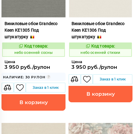
Виниловые обои Grandeco
Виниловые обои Grandeco
Keen KE1305 Под
Keen KE1306 Под
штукатурку
штукатурку
Код товара:
Код товара:
1117847
1117848
Код:
Код:
небо осенней сосны
небо осенней стихии
Цена
Цена
3 950 руб./рулон
3 950 руб./рулон
НАЛИЧИЕ: 30 РУЛОН
Заказ в 1 клик
Заказ в 1 клик
В корзину
В корзину