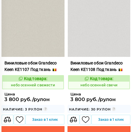
Виниловые обои Grandeco
Виниловые обои Grandeco
Keen KE1107 Под ткань
Keen KE1108 Под ткань
Код товара:
Код товара:
1117833
1117834
Код:
Код:
небо осенней свежести
небо осенней свечи
Цена
Цена
3 800 руб./рулон
3 800 руб./рулон
НАЛИЧИЕ: 3 РУЛОН
НАЛИЧИЕ: 30 РУЛОН
Заказ в 1 клик
Заказ в 1 клик