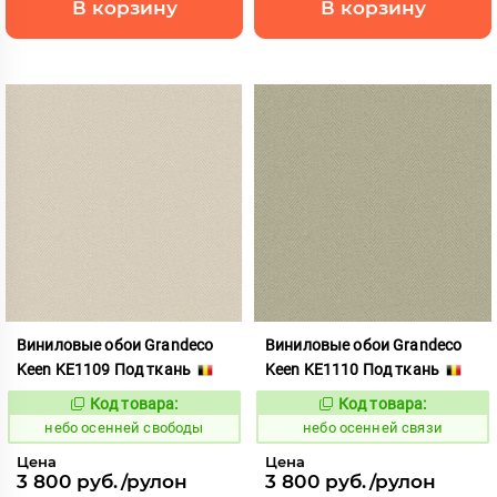
В корзину
В корзину
Виниловые обои Grandeco
Виниловые обои Grandeco
Keen KE1109 Под ткань
Keen KE1110 Под ткань
Код товара:
Код товара:
1117835
1117836
Код:
Код:
небо осенней свободы
небо осенней связи
Цена
Цена
3 800 руб./рулон
3 800 руб./рулон