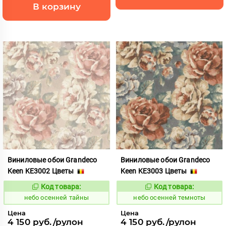
В корзину
Виниловые обои Grandeco
Виниловые обои Grandeco
Keen KE3002 Цветы
Keen KE3003 Цветы
Код товара:
Код товара:
1117851
1117852
Код:
Код:
небо осенней тайны
небо осенней темноты
Цена
Цена
4 150 руб./рулон
4 150 руб./рулон