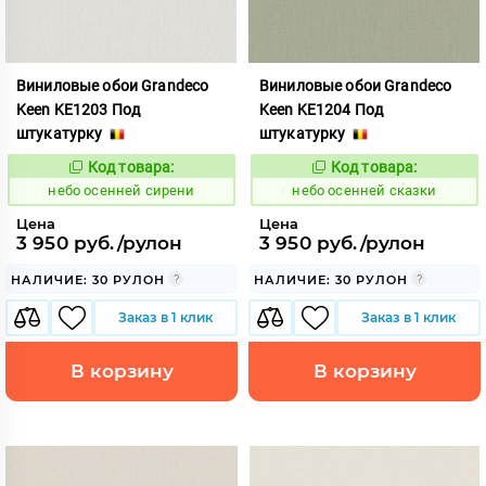
Виниловые обои Grandeco
Виниловые обои Grandeco
Keen KE1203 Под
Keen KE1204 Под
штукатурку
штукатурку
Код товара:
Код товара:
1117839
1117840
Код:
Код:
небо осенней сирени
небо осенней сказки
Цена
Цена
3 950 руб./рулон
3 950 руб./рулон
НАЛИЧИЕ: 30 РУЛОН
НАЛИЧИЕ: 30 РУЛОН
Заказ в 1 клик
Заказ в 1 клик
В корзину
В корзину