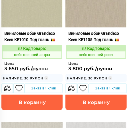
Виниловые обои Grandeco
Виниловые обои Grandeco
Keen KE1010 Под ткань
Keen KE1105 Под ткань
Код товара:
Код товара:
1117831
1117832
Код:
Код:
небо осенней астры
небо осенней росы
Цена
Цена
3 650 руб./рулон
3 800 руб./рулон
НАЛИЧИЕ: 30 РУЛОН
НАЛИЧИЕ: 30 РУЛОН
Заказ в 1 клик
Заказ в 1 клик
В корзину
В корзину