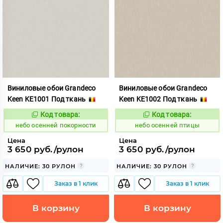
Виниловые обои Grandeco
Виниловые обои Grandeco
Keen KE1001 Под ткань
Keen KE1002 Под ткань
Код товара:
Код товара:
1117822
1117823
Код:
Код:
небо осенней покорности
небо осенней птицы
Цена
Цена
3 650 руб./рулон
3 650 руб./рулон
НАЛИЧИЕ: 30 РУЛОН
НАЛИЧИЕ: 30 РУЛОН
Заказ в 1 клик
Заказ в 1 клик
В корзину
В корзину