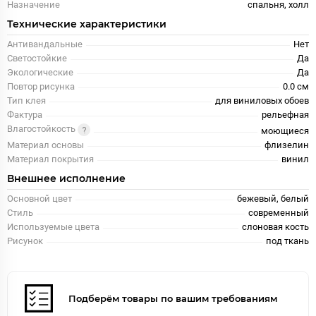
Назначение
спальня, холл
Технические характеристики
Антивандальные
Нет
Светостойкие
Да
Экологические
Да
Повтор рисунка
0.0 см
Тип клея
для виниловых обоев
Фактура
рельефная
Влагостойкость
моющиеся
Материал основы
флизелин
Материал покрытия
винил
Внешнее исполнение
Основной цвет
бежевый, белый
Стиль
современный
Используемые цвета
слоновая кость
Рисунок
под ткань
Подберём товары по вашим требованиям