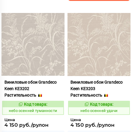
Виниловые обои Grandeco
Виниловые обои Grandeco
Keen KE3202
Keen KE3203
Растительность
Растительность
Код товара:
Код товара:
1117859
1117860
Код:
Код:
небо осенней туманности
небо осенней удачи
Цена
Цена
4 150 руб./рулон
4 150 руб./рулон