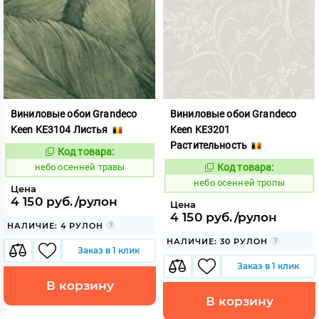
Виниловые обои Grandeco
Виниловые обои Grandeco
Keen KE3104 Листья
Keen KE3201
Растительность
Код товара:
1117857
Код:
небо осенней травы
Код товара:
1117858
Код:
небо осенней тропы
Цена
4 150 руб./рулон
Цена
4 150 руб./рулон
НАЛИЧИЕ: 4 РУЛОН
НАЛИЧИЕ: 30 РУЛОН
Заказ в 1 клик
Заказ в 1 клик
В корзину
В корзину