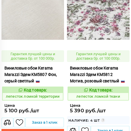
Гарантия лучшей цены и
Гарантия лучшей цены и
доставка 0р. от 100 000р.
доставка 0р. от 100 000р.
Виниловые обои Kerama
Виниловые обои Kerama
Marazzi Эдем KM5807 Фон,
Marazzi Эдем KM5812
серый светлый
Мотив, розовый светлый
Код товара:
Код товара:
865479
865480
Код:
Код:
лепесток ломкой территории
лепесток ломкой ткани
Цена
Цена
5 100 руб./шт
5 390 руб./шт
НАЛИЧИЕ: 4 ШТ
Заказ в 1 клик
Заказ в 1 клик