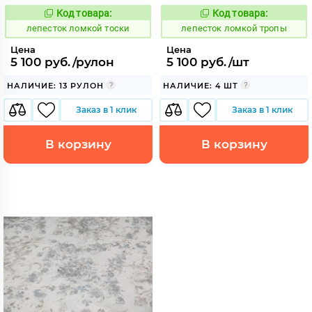
Код товара:
Код товара:
865481
865483
Код:
Код:
лепесток ломкой тоски
лепесток ломкой тропы
Цена
Цена
5 100 руб./рулон
5 100 руб./шт
НАЛИЧИЕ: 13 РУЛОН
НАЛИЧИЕ: 4 ШТ
Заказ в 1 клик
Заказ в 1 клик
В корзину
В корзину