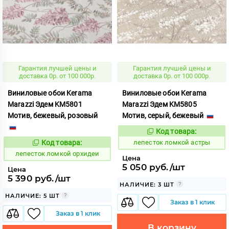
Гарантия лучшей цены и
Гарантия лучшей цены и
доставка 0р. от 100 000р.
доставка 0р. от 100 000р.
Виниловые обои Kerama
Виниловые обои Kerama
Marazzi Эдем KM5801
Marazzi Эдем KM5805
Мотив, бежевый, розовый
Мотив, серый, бежевый
Код товара:
865456
Код:
Код товара:
лепесток ломкой астры
865439
Код:
лепесток ломкой орхидеи
Цена
5 050 руб./шт
Цена
5 390 руб./шт
НАЛИЧИЕ: 3 ШТ
НАЛИЧИЕ: 5 ШТ
Заказ в 1 клик
Заказ в 1 клик
В корзину