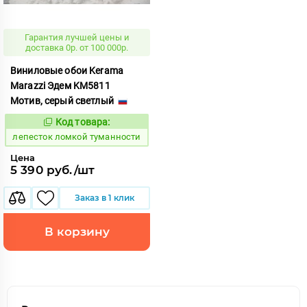
Гарантия лучшей цены и
доставка 0р. от 100 000р.
Виниловые обои Kerama
Marazzi Эдем KM5811
Мотив, серый светлый
Код товара:
865484
Код:
лепесток ломкой туманности
Цена
5 390 руб./шт
Заказ в 1 клик
В корзину