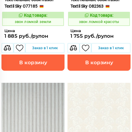
Textil Sky O77185
Textil Sky O82363
Код товара:
Код товара:
459155
459165
Код:
Код:
звон ломкой земли
звон ломкой красоты
Цена
Цена
1 885 руб./рулон
1 755 руб./рулон
Заказ в 1 клик
Заказ в 1 клик
В корзину
В корзину