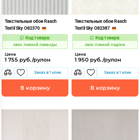
Текстильные обои Rasch
Текстильные обои Rasch
Textil Sky O82370
Textil Sky O82387
Код товара:
Код товара:
459166
459167
Код:
Код:
звон ломкой лаванды
звон ломкой ладони
Цена
Цена
1 755 руб./рулон
1 950 руб./рулон
Заказ в 1 клик
Заказ в 1 клик
В корзину
В корзину