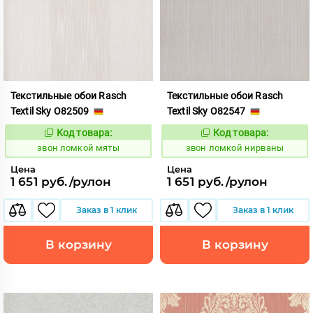
Текстильные обои Rasch
Текстильные обои Rasch
Textil Sky O82509
Textil Sky O82547
Код товара:
Код товара:
459181
459184
Код:
Код:
звон ломкой мяты
звон ломкой нирваны
Цена
Цена
1 651 руб./рулон
1 651 руб./рулон
Заказ в 1 клик
Заказ в 1 клик
В корзину
В корзину