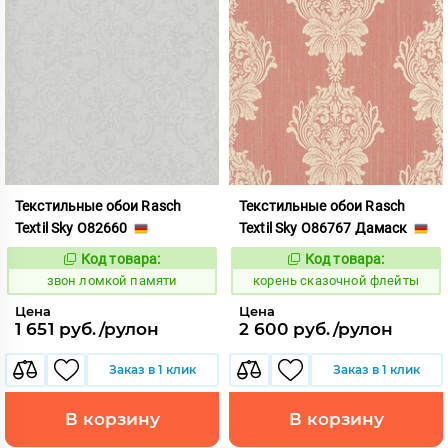
Текстильные обои Rasch
Текстильные обои Rasch
Textil Sky O82660
Textil Sky O86767 Дамаск
Код товара:
Код товара:
459193
792366
Код:
Код:
звон ломкой памяти
корень сказочной флейты
Цена
Цена
1 651 руб./рулон
2 600 руб./рулон
Заказ в 1 клик
Заказ в 1 клик
В корзину
В корзину