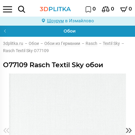
3D
PLITKA
0
0
0
Шоурум
в Измайлово
Обои
3dplitka.ru
–
Обои
–
Обои из Германии
–
Rasch
–
Textil Sky
–
Rasch Textil Sky O77109
O77109 Rasch Textil Sky обои
«
»