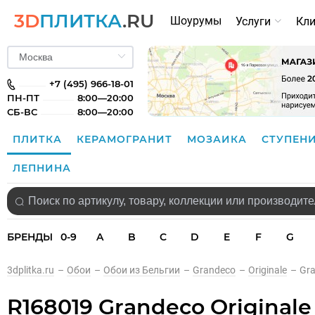
3D
ПЛИТКА
.RU
Шоурумы
Услуги
Кл
+7 (495) 966-18-01
ПН-ПТ
8:00—20:00
СБ-ВС
8:00—20:00
ПЛИТКА
КЕРАМОГРАНИТ
МОЗАИКА
СТУПЕН
ЛЕПНИНА
БРЕНДЫ
0-9
A
B
C
D
E
F
G
3dplitka.ru
–
Обои
–
Обои из Бельгии
–
Grandeco
–
Originale
–
Gra
R168019 Grandeco Original