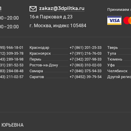
zakaz@3dplitka.ru
1
Принимаем к
16-я Парковая д.23
00–20:00
г. Москва, индекс 105484
00–20:00
495) 966-18-01
Краснодар
+7 (861) 201-25-33
Тверь
812) 309-35-78
Красноярск
+7 (391) 216-76-03
Тула
343) 289-18-98
Пермь
+7 (342) 207-98-33
Тюмень
831) 281-52-53
Ростов-на-Дону
+7 (863) 310-02-03
Уфа
383) 284-08-48
Самара
+7 (846) 375-94-33
Челябинск
843) 211-02-57
Саратов
+7 (8452) 39-79-54
Другой реги
А ЮРЬЕВНА