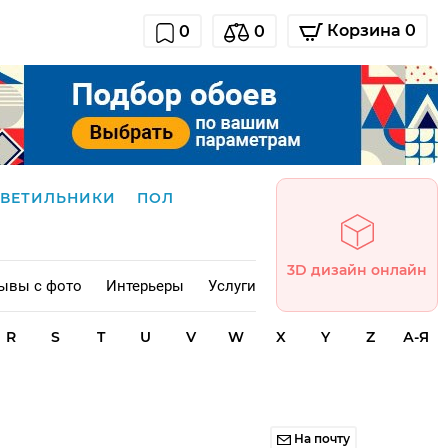
Корзина 0
0
0
СВЕТИЛЬНИКИ
ПОЛ
3D дизайн онлайн
ывы с фото
Интерьеры
Услуги
R
S
T
U
V
W
X
Y
Z
А-Я
На почту