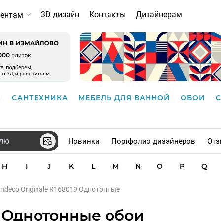
3D дизайн
Контакты
Дизайнерам
иентам
И
САНТЕХНИКА
МЕБЕЛЬ ДЛЯ ВАННОЙ
ОБОИ
Новинки
Портфолио дизайнеров
Отз
H
I
J
K
L
M
N
O
P
Q
ndeco Originale R168019 Однотонные
e Однотонные обои