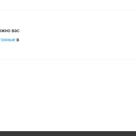
ожно вас
отонные
в