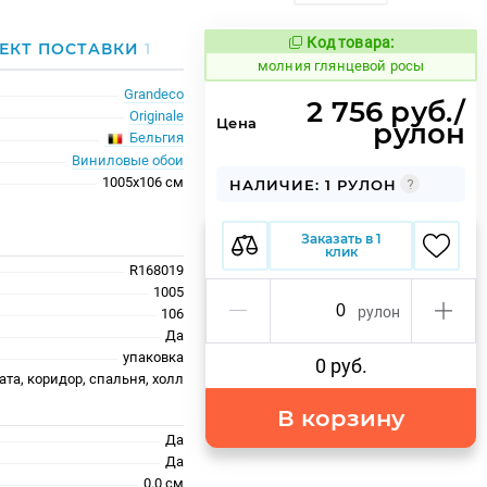
Код товара:
1002332
ЕКТ ПОСТАВКИ
1
Код товара:
молния глянцевой росы
Grandeco
2 756 руб./
Originale
Цена
рулон
Бельгия
Виниловые обои
1005x106 см
НАЛИЧИЕ: 1 РУЛОН
Заказать в 1
клик
R168019
1005
рулон
106
Да
упаковка
0 руб.
та, коридор, спальня, холл
В корзину
Да
Да
0.0 см