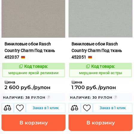
Виниловые обои Rasch
Виниловые обои Rasch
Country Charm Под ткань
Country Charm Под ткань
452037
452051
Код товара:
Код товара:
975830
975831
Код:
Код:
мерцание яркой реликвии
мерцание яркой астры
Цена
Цена
2 600 руб./рулон
1 700 руб./рулон
НАЛИЧИЕ: 38 РУЛОН
НАЛИЧИЕ: 30 РУЛОН
Заказ в 1 клик
Заказ в 1 клик
В корзину
В корзину