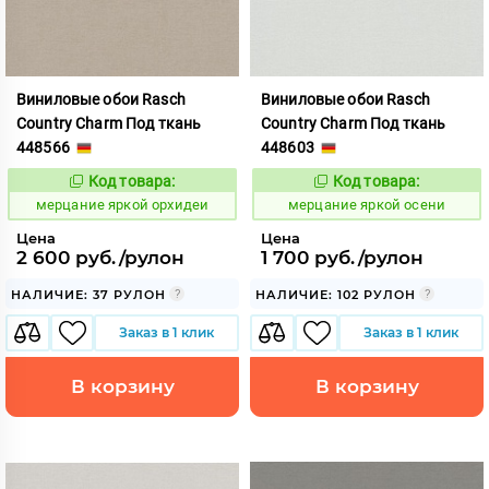
Виниловые обои Rasch
Виниловые обои Rasch
Country Charm Под ткань
Country Charm Под ткань
448566
448603
Код товара:
Код товара:
975814
975815
Код:
Код:
мерцание яркой орхидеи
мерцание яркой осени
Цена
Цена
2 600 руб./рулон
1 700 руб./рулон
НАЛИЧИЕ: 37 РУЛОН
НАЛИЧИЕ: 102 РУЛОН
Заказ в 1 клик
Заказ в 1 клик
В корзину
В корзину