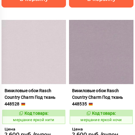
Виниловые обои Rasch
Виниловые обои Rasch
Country Charm Под ткань
Country Charm Под ткань
448528
448535
Код товара:
Код товара:
975810
975811
Код:
Код:
мерцание яркой нити
мерцание яркой ночи
Цена
Цена
2 600 руб./рулон
2 600 руб./рулон