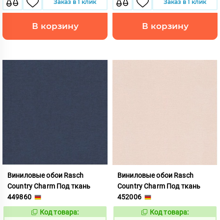
Заказ в 1 клик
Заказ в 1 клик
В корзину
В корзину
Виниловые обои Rasch
Виниловые обои Rasch
Country Charm Под ткань
Country Charm Под ткань
449860
452006
Код товара:
Код товара:
975826
975827
Код:
Код: