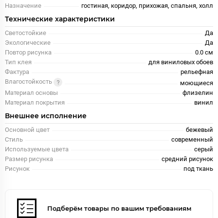
Назначение
гостиная, коридор, прихожая, спальня, холл
Технические характеристики
Светостойкие
Да
Экологические
Да
Повтор рисунка
0.0 см
Тип клея
для виниловых обоев
Фактура
рельефная
Влагостойкость
моющиеся
Материал основы
флизелин
Материал покрытия
винил
Внешнее исполнение
Основной цвет
бежевый
Стиль
современный
Используемые цвета
серый
Размер рисунка
средний рисунок
Рисунок
под ткань
Подберём товары по вашим требованиям