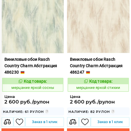
Виниловые обои Rasch
Виниловые обои Rasch
Country Charm Абстракция
Country Charm Абстракция
486230
486247
Код товара:
Код товара:
975847
975848
Код:
Код:
мерцание яркой сосны
мерцание яркой стихии
Цена
Цена
2 600 руб./рулон
2 600 руб./рулон
НАЛИЧИЕ: 61 РУЛОН
НАЛИЧИЕ: 82 РУЛОН
Заказ в 1 клик
Заказ в 1 клик