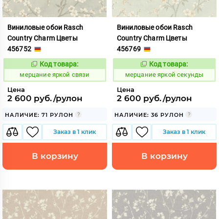
Виниловые обои Rasch
Виниловые обои Rasch
Country Charm Цветы
Country Charm Цветы
456752
456769
Код товара:
Код товара:
975836
975837
Код:
Код:
мерцание яркой связи
мерцание яркой секунды
Цена
Цена
2 600 руб./рулон
2 600 руб./рулон
НАЛИЧИЕ: 71 РУЛОН
НАЛИЧИЕ: 36 РУЛОН
Заказ в 1 клик
Заказ в 1 клик
В корзину
В корзину