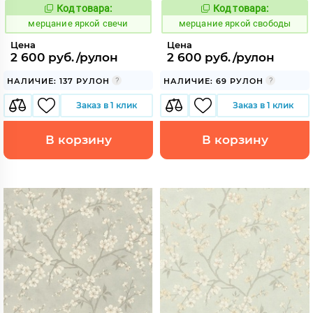
Код товара:
Код товара:
975834
975835
Код:
Код:
мерцание яркой свечи
мерцание яркой свободы
Цена
Цена
2 600 руб./рулон
2 600 руб./рулон
НАЛИЧИЕ: 137 РУЛОН
НАЛИЧИЕ: 69 РУЛОН
Заказ в 1 клик
Заказ в 1 клик
В корзину
В корзину