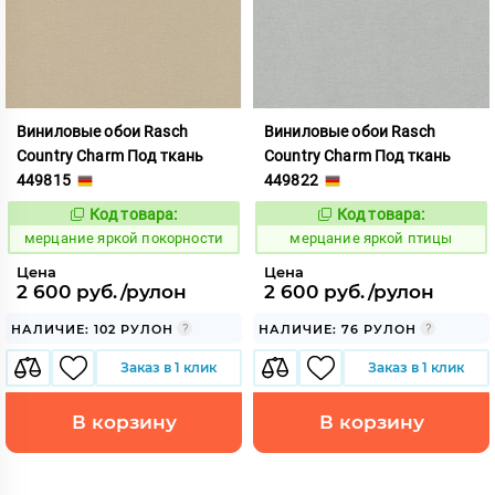
Виниловые обои Rasch
Виниловые обои Rasch
Country Charm Под ткань
Country Charm Под ткань
449815
449822
Код товара:
Код товара:
975822
975823
Код:
Код:
мерцание яркой покорности
мерцание яркой птицы
Цена
Цена
2 600 руб./рулон
2 600 руб./рулон
НАЛИЧИЕ: 102 РУЛОН
НАЛИЧИЕ: 76 РУЛОН
Заказ в 1 клик
Заказ в 1 клик
В корзину
В корзину