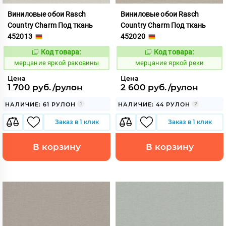
Виниловые обои Rasch
Виниловые обои Rasch
Country Charm Под ткань
Country Charm Под ткань
452013
452020
Код товара:
Код товара:
975828
975829
Код:
Код:
мерцание яркой раковины
мерцание яркой реки
Цена
Цена
1 700 руб./рулон
2 600 руб./рулон
НАЛИЧИЕ: 61 РУЛОН
НАЛИЧИЕ: 44 РУЛОН
Заказ в 1 клик
Заказ в 1 клик
В корзину
В корзину