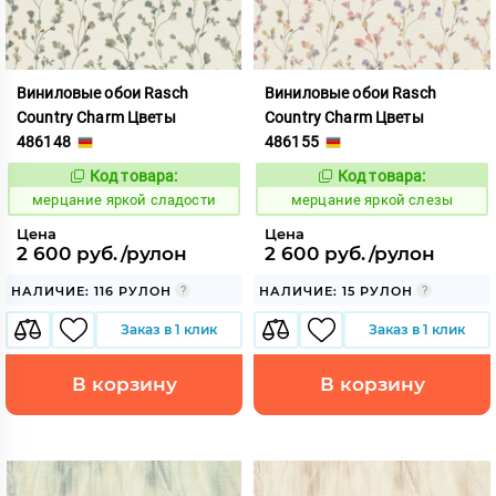
Виниловые обои Rasch
Виниловые обои Rasch
Country Charm Цветы
Country Charm Цветы
486148
486155
Код товара:
Код товара:
975845
975846
Код:
Код:
мерцание яркой сладости
мерцание яркой слезы
Цена
Цена
2 600 руб./рулон
2 600 руб./рулон
НАЛИЧИЕ: 116 РУЛОН
НАЛИЧИЕ: 15 РУЛОН
Заказ в 1 клик
Заказ в 1 клик
В корзину
В корзину