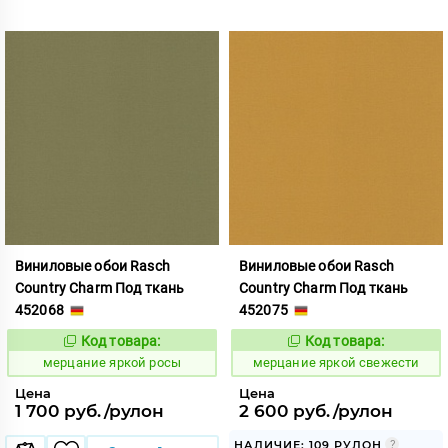
Виниловые обои Rasch
Виниловые обои Rasch
Country Charm Под ткань
Country Charm Под ткань
452068
452075
Код товара:
Код товара:
975832
975833
Код:
Код:
мерцание яркой росы
мерцание яркой свежести
Цена
Цена
1 700 руб./рулон
2 600 руб./рулон
НАЛИЧИЕ: 109 РУЛОН