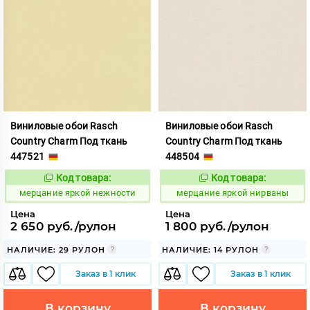
Виниловые обои Rasch
Виниловые обои Rasch
Country Charm Под ткань
Country Charm Под ткань
447521
448504
Код товара:
Код товара:
975808
975809
Код:
Код:
мерцание яркой нежности
мерцание яркой нирваны
Цена
Цена
2 650 руб./рулон
1 800 руб./рулон
НАЛИЧИЕ: 29 РУЛОН
НАЛИЧИЕ: 14 РУЛОН
Заказ в 1 клик
Заказ в 1 клик
В корзину
В корзину