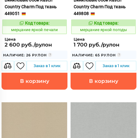
Country Charm Под ткань
Country Charm Под ткань
449051
449808
Код товара:
Код товара:
975820
975821
Код:
Код:
мерцание яркой печали
мерцание яркой погоды
Цена
Цена
2 600 руб./рулон
1 700 руб./рулон
НАЛИЧИЕ: 26 РУЛОН
НАЛИЧИЕ: 65 РУЛОН
Заказ в 1 клик
Заказ в 1 клик
В корзину
В корзину