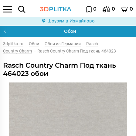
3D
PLITKA
0
0
0
Шоурум
в Измайлово
Обои
3dplitka.ru
–
Обои
–
Обои из Германии
–
Rasch
–
Country Charm
–
Rasch Country Charm Под ткань 464023
Rasch Country Charm Под ткань
464023 обои