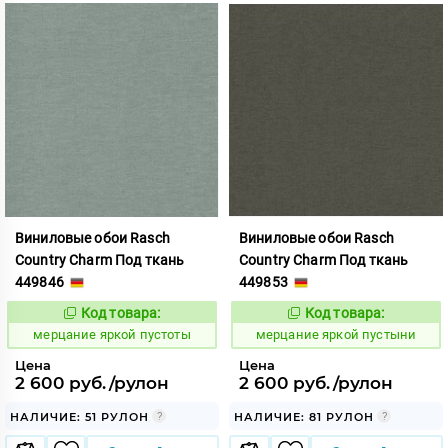
Виниловые обои Rasch
Виниловые обои Rasch
Country Charm Под ткань
Country Charm Под ткань
449846
449853
Код товара:
Код товара:
975824
975825
Код:
Код:
мерцание яркой пустоты
мерцание яркой пустыни
Цена
Цена
2 600 руб./рулон
2 600 руб./рулон
НАЛИЧИЕ: 51 РУЛОН
НАЛИЧИЕ: 81 РУЛОН