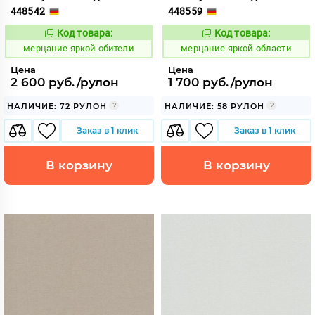
448542
448559
Код товара:
Код товара:
975812
975813
Код:
Код:
мерцание яркой обители
мерцание яркой области
Цена
Цена
2 600 руб./рулон
1 700 руб./рулон
НАЛИЧИЕ: 72 РУЛОН
НАЛИЧИЕ: 58 РУЛОН
Заказ в 1 клик
Заказ в 1 клик
В корзину
В корзину