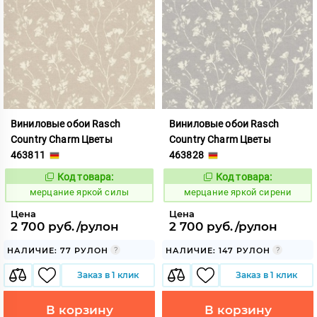
Виниловые обои Rasch
Виниловые обои Rasch
Country Charm Цветы
Country Charm Цветы
463811
463828
Код товара:
Код товара:
975838
975839
Код:
Код:
мерцание яркой силы
мерцание яркой сирени
Цена
Цена
2 700 руб./рулон
2 700 руб./рулон
НАЛИЧИЕ: 77 РУЛОН
НАЛИЧИЕ: 147 РУЛОН
Заказ в 1 клик
Заказ в 1 клик
В корзину
В корзину