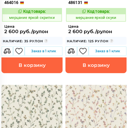
464016
486131
Код товара:
Код товара:
975842
975844
Код:
Код:
мерцание яркой скрипки
мерцание яркой скуки
Цена
Цена
2 600 руб./рулон
2 600 руб./рулон
НАЛИЧИЕ: 35 РУЛОН
НАЛИЧИЕ: 125 РУЛОН
Заказ в 1 клик
Заказ в 1 клик
В корзину
В корзину