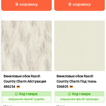
В корзину
В корзину
Виниловые обои Rasch
Виниловые обои Rasch
Country Charm Абстракция
Country Charm Под ткань
486254
536805
Код товара:
Код товара:
975849
975850
Код:
Код:
мерцание яркой судьбы
мерцание яркой природы