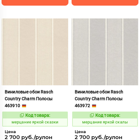
Виниловые обои Rasch
Виниловые обои Rasch
Country Charm Полосы
Country Charm Полосы
463910
463972
Код товара:
Код товара:
975840
975841
Код:
Код:
мерцание яркой сказки
мерцание яркой скалы
Цена
Цена
2 700 руб./рулон
2 700 руб./рулон