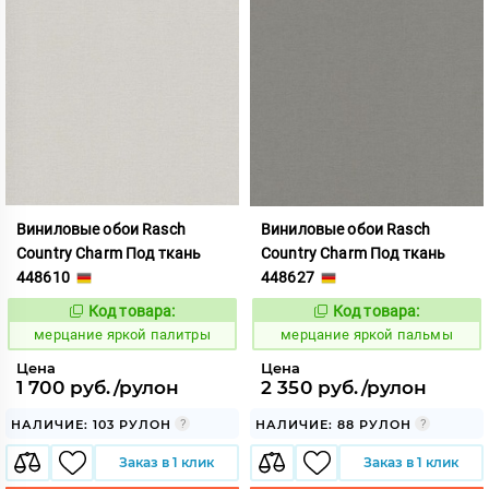
Виниловые обои Rasch
Виниловые обои Rasch
Country Charm Под ткань
Country Charm Под ткань
448610
448627
Код товара:
Код товара:
975816
975817
Код:
Код:
мерцание яркой палитры
мерцание яркой пальмы
Цена
Цена
1 700 руб./рулон
2 350 руб./рулон
НАЛИЧИЕ: 103 РУЛОН
НАЛИЧИЕ: 88 РУЛОН
Заказ в 1 клик
Заказ в 1 клик