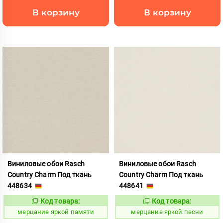
В корзину
В корзину
Виниловые обои Rasch
Виниловые обои Rasch
Country Charm Под ткань
Country Charm Под ткань
448634
448641
Код товара:
Код товара:
975818
975819
Код:
Код:
мерцание яркой памяти
мерцание яркой песни