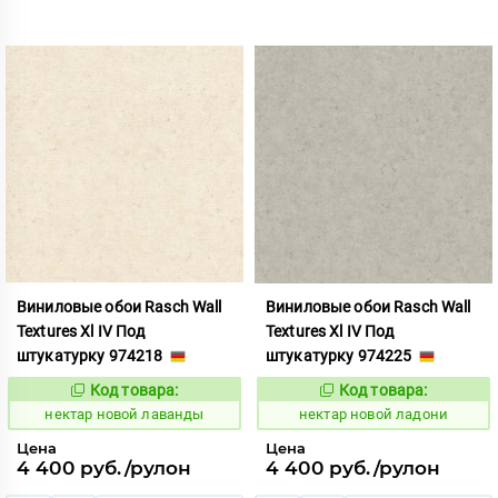
Виниловые обои Rasch Wall
Виниловые обои Rasch Wall
Textures Xl IV Под
Textures Xl IV Под
штукатурку 974218
штукатурку 974225
Код товара:
Код товара:
1133166
1133167
Код:
Код:
нектар новой лаванды
нектар новой ладони
Цена
Цена
4 400 руб./рулон
4 400 руб./рулон