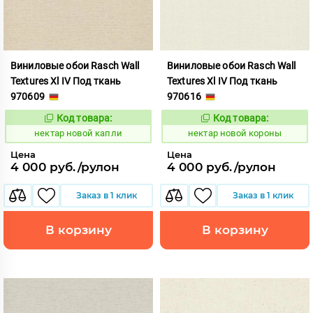
Виниловые обои Rasch Wall
Виниловые обои Rasch Wall
Textures Xl IV Под ткань
Textures Xl IV Под ткань
970609
970616
Код товара:
Код товара:
1133162
1133163
Код:
Код:
нектар новой капли
нектар новой короны
Цена
Цена
4 000 руб./рулон
4 000 руб./рулон
Заказ в 1 клик
Заказ в 1 клик
В корзину
В корзину