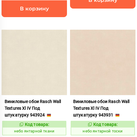
В корзину
Виниловые обои Rasch Wall
Виниловые обои Rasch Wall
Textures Xl IV Под
Textures Xl IV Под
штукатурку 943924
штукатурку 943931
Код товара:
Код товара:
1124855
1124856
Код:
Код:
небо янтарной ткани
небо янтарной тоски