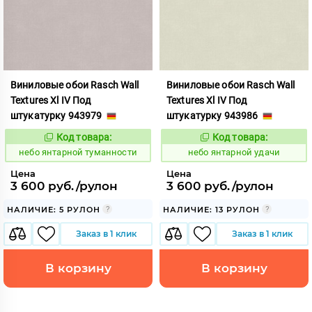
Виниловые обои Rasch Wall
Виниловые обои Rasch Wall
Textures Xl IV Под
Textures Xl IV Под
штукатурку 943979
штукатурку 943986
Код товара:
Код товара:
1124859
1124860
Код:
Код:
небо янтарной туманности
небо янтарной удачи
Цена
Цена
3 600 руб./рулон
3 600 руб./рулон
НАЛИЧИЕ: 5 РУЛОН
НАЛИЧИЕ: 13 РУЛОН
Заказ в 1 клик
Заказ в 1 клик
В корзину
В корзину