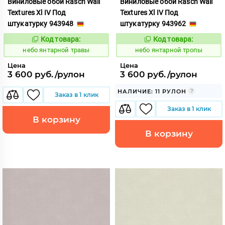
Виниловые обои Rasch Wall
Виниловые обои Rasch Wall
Textures Xl IV Под
Textures Xl IV Под
штукатурку 943948
штукатурку 943962
Код товара:
Код товара:
1124857
1124858
Код:
Код:
небо янтарной травы
небо янтарной тропы
Цена
Цена
3 600 руб./рулон
3 600 руб./рулон
НАЛИЧИЕ: 11 РУЛОН
Заказ в 1 клик
Заказ в 1 клик
В корзину
В корзину