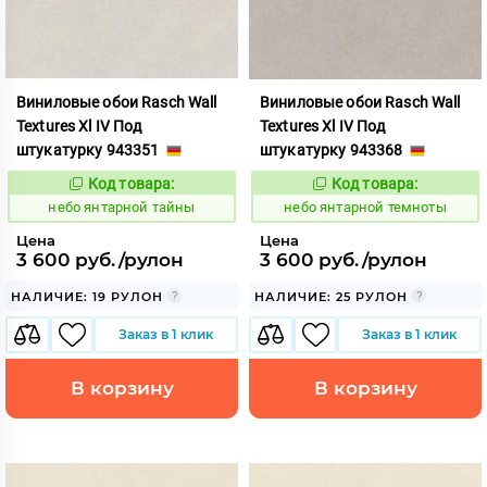
Виниловые обои Rasch Wall
Виниловые обои Rasch Wall
Textures Xl IV Под
Textures Xl IV Под
штукатурку 943351
штукатурку 943368
Код товара:
Код товара:
1124851
1124852
Код:
Код:
небо янтарной тайны
небо янтарной темноты
Цена
Цена
3 600 руб./рулон
3 600 руб./рулон
НАЛИЧИЕ: 19 РУЛОН
НАЛИЧИЕ: 25 РУЛОН
Заказ в 1 клик
Заказ в 1 клик
В корзину
В корзину