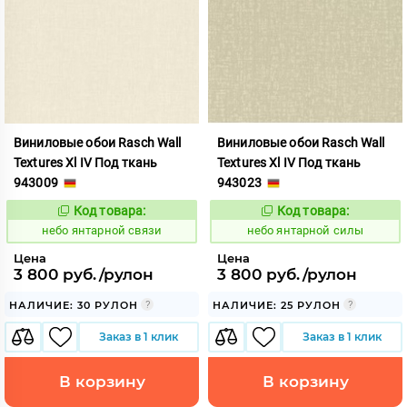
Виниловые обои Rasch Wall
Виниловые обои Rasch Wall
Textures Xl IV Под ткань
Textures Xl IV Под ткань
943009
943023
Код товара:
Код товара:
1124836
1124838
Код:
Код:
небо янтарной связи
небо янтарной силы
Цена
Цена
3 800 руб./рулон
3 800 руб./рулон
НАЛИЧИЕ: 30 РУЛОН
НАЛИЧИЕ: 25 РУЛОН
Заказ в 1 клик
Заказ в 1 клик
В корзину
В корзину