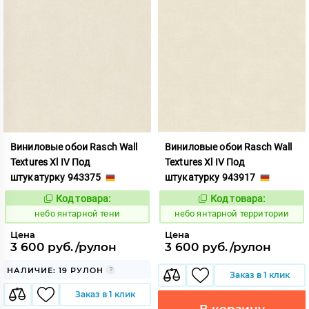
Виниловые обои Rasch Wall
Виниловые обои Rasch Wall
Textures Xl IV Под
Textures Xl IV Под
штукатурку 943375
штукатурку 943917
Код товара:
Код товара:
1124853
1124854
Код:
Код:
небо янтарной тени
небо янтарной территории
Цена
Цена
3 600 руб./рулон
3 600 руб./рулон
НАЛИЧИЕ: 19 РУЛОН
Заказ в 1 клик
Заказ в 1 клик
В корзину