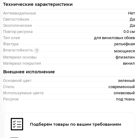
Технические характеристики
Антивандальные
Нет
Светостойкие
Да
Экологические
Да
Повтор рисунка
0.0 см
Тип клея
для виниловых обоев
Фактура
рельефная
Влагостойкость
моющиеся
Материал основы
флизелин
Материал покрытия
винил
Внешнее исполнение
Основной цвет
зеленый
Стиль
современный
Используемые цвета
оливковый
Рисунок
под ткань
Подберём товары по вашим требованиям