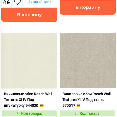
Заказ в 1 клик
В корзину
В корзину
Виниловые обои Rasch Wall
Виниловые обои Rasch Wall
Textures Xl IV Под
Textures Xl IV Под ткань
штукатурку 944020
970517
Код товара:
Код товара:
1124863
1133159
Код:
Код: