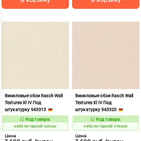
Виниловые обои Rasch Wall
Виниловые обои Rasch Wall
Textures Xl IV Под
Textures Xl IV Под
штукатурку 943313
штукатурку 943320
Код товара:
Код товара:
1124847
1124848
Код:
Код:
небо янтарной сосны
небо янтарной стихии
Цена
Цена