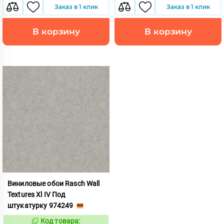
Заказ в 1 клик
Заказ в 1 клик
В корзину
В корзину
Виниловые обои Rasch Wall
Textures Xl IV Под
штукатурку 974249
Код товара:
1133168