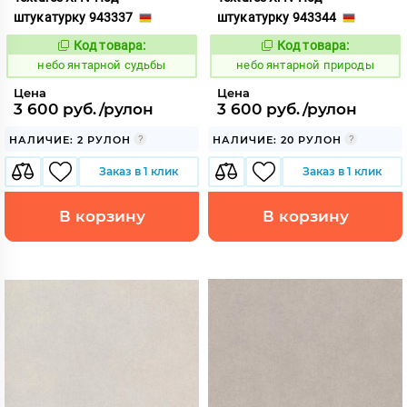
штукатурку 943337
штукатурку 943344
Код товара:
Код товара:
1124849
1124850
Код:
Код:
небо янтарной судьбы
небо янтарной природы
Цена
Цена
3 600 руб./рулон
3 600 руб./рулон
НАЛИЧИЕ: 2 РУЛОН
НАЛИЧИЕ: 20 РУЛОН
Заказ в 1 клик
Заказ в 1 клик
В корзину
В корзину