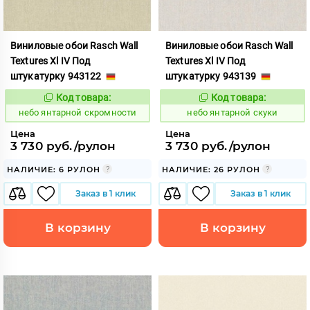
Виниловые обои Rasch Wall
Виниловые обои Rasch Wall
Textures Xl IV Под
Textures Xl IV Под
штукатурку 943122
штукатурку 943139
Код товара:
Код товара:
1124843
1124844
Код:
Код:
небо янтарной скромности
небо янтарной скуки
Цена
Цена
3 730 руб./рулон
3 730 руб./рулон
НАЛИЧИЕ: 6 РУЛОН
НАЛИЧИЕ: 26 РУЛОН
Заказ в 1 клик
Заказ в 1 клик
В корзину
В корзину