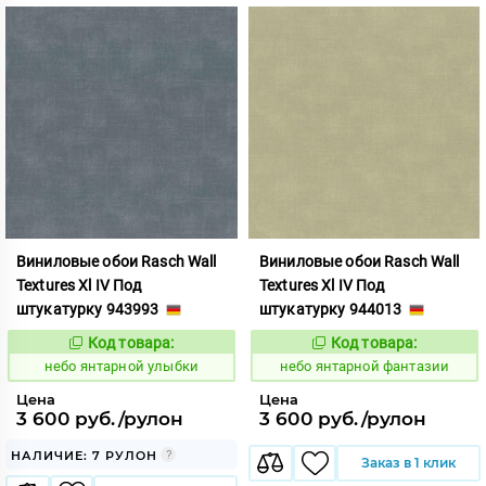
Виниловые обои Rasch Wall
Виниловые обои Rasch Wall
Textures Xl IV Под
Textures Xl IV Под
штукатурку 943993
штукатурку 944013
Код товара:
Код товара:
1124861
1124862
Код:
Код:
небо янтарной улыбки
небо янтарной фантазии
Цена
Цена
3 600 руб./рулон
3 600 руб./рулон
НАЛИЧИЕ: 7 РУЛОН
Заказ в 1 клик