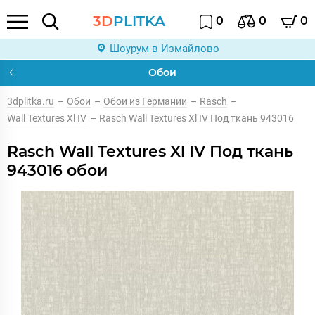
3D
PLITKA
0
0
0
Шоурум
в Измайлово
Обои
3dplitka.ru
–
Обои
–
Обои из Германии
–
Rasch
–
Wall Textures Xl IV
–
Rasch Wall Textures Xl IV Под ткань 943016
Rasch Wall Textures Xl IV Под ткань
943016 обои