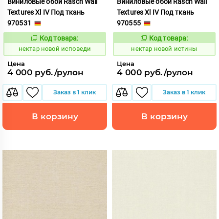
Виниловые обои Rasch Wall
Виниловые обои Rasch Wall
Textures Xl IV Под ткань
Textures Xl IV Под ткань
970531
970555
Код товара:
Код товара:
1133160
1133161
Код:
Код:
нектар новой исповеди
нектар новой истины
Цена
Цена
4 000 руб./рулон
4 000 руб./рулон
Заказ в 1 клик
Заказ в 1 клик
В корзину
В корзину