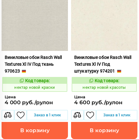
Виниловые обои Rasch Wall
Виниловые обои Rasch Wall
Textures Xl IV Под ткань
Textures Xl IV Под
970623
штукатурку 974201
Код товара:
Код товара:
1133164
1133165
Код:
Код:
нектар новой краски
нектар новой красоты
Цена
Цена
4 000 руб./рулон
4 600 руб./рулон
Заказ в 1 клик
Заказ в 1 клик
В корзину
В корзину