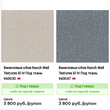
Виниловые обои Rasch Wall
Виниловые обои Rasch Wall
Textures Xl IV Под ткань
Textures Xl IV Под ткань
943030
943047
Код товара:
Код товара:
1124839
1124840
Код:
Код:
небо янтарной сирени
небо янтарной сказки
Цена
Цена
3 800 руб./рулон
3 800 руб./рулон