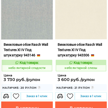
Виниловые обои Rasch Wall
Виниловые обои Rasch Wall
Textures Xl IV Под
Textures Xl IV Под
штукатурку 943146
штукатурку 943306
Код товара:
Код товара:
1124845
1124846
Код:
Код:
небо янтарной сладости
небо янтарной слезы
Цена
Цена
3 730 руб./рулон
3 600 руб./рулон
НАЛИЧИЕ: 20 РУЛОН
НАЛИЧИЕ: 21 РУЛОН
Заказ в 1 клик
Заказ в 1 клик
В корзину
В корзину