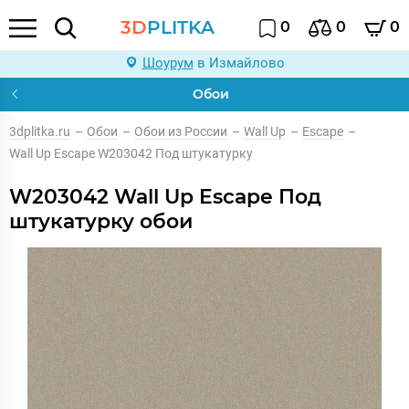
3D
PLITKA
0
0
0
Шоурум
в Измайлово
Обои
3dplitka.ru
–
Обои
–
Обои из России
–
Wall Up
–
Escape
–
Wall Up Escape W203042 Под штукатурку
W203042 Wall Up Escape Под
штукатурку обои