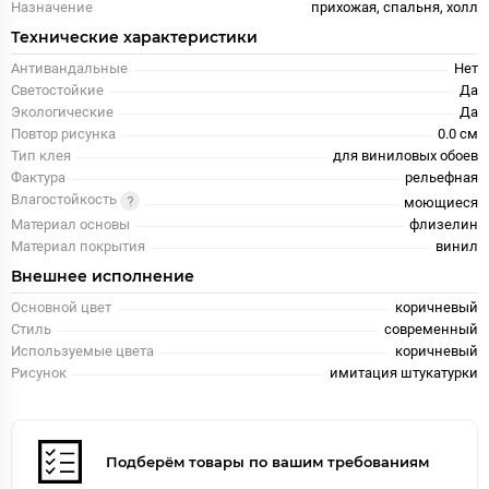
Назначение
прихожая, спальня, холл
Технические характеристики
Антивандальные
Нет
Светостойкие
Да
Экологические
Да
Повтор рисунка
0.0 см
Тип клея
для виниловых обоев
Фактура
рельефная
Влагостойкость
моющиеся
Материал основы
флизелин
Материал покрытия
винил
Внешнее исполнение
Основной цвет
коричневый
Стиль
современный
Используемые цвета
коричневый
Рисунок
имитация штукатурки
Подберём товары по вашим требованиям