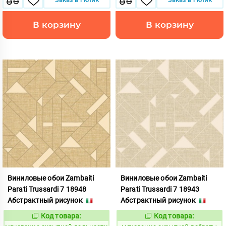
В корзину
В корзину
Виниловые обои Zambaiti
Виниловые обои Zambaiti
Parati Trussardi 7 18948
Parati Trussardi 7 18943
Абстрактный рисунок
Абстрактный рисунок
Код товара:
Код товара:
948871
948872
Код:
Код: