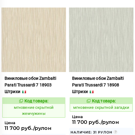
Виниловые обои Zambaiti
Виниловые обои Zambaiti
Parati Trussardi 7 18903
Parati Trussardi 7 18908
Штрихи
Штрихи
Код товара:
Код товара:
948776
948777
Код:
Код:
мгновение скрытной
мгновение скрытной загадки
жемчужины
Цена
11 700 руб./рулон
Цена
11 700 руб./рулон
НАЛИЧИЕ: 31 РУЛОН