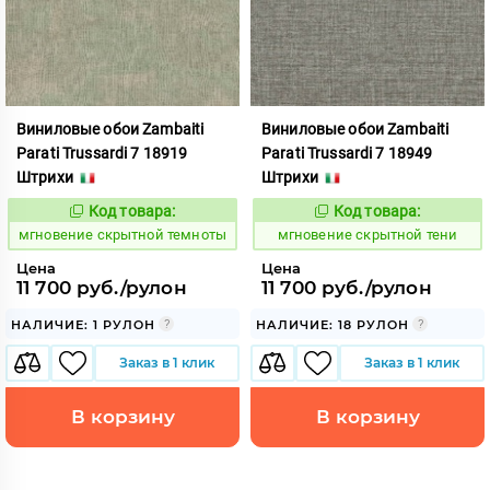
Виниловые обои Zambaiti
Виниловые обои Zambaiti
Parati Trussardi 7 18919
Parati Trussardi 7 18949
Штрихи
Штрихи
Код товара:
Код товара:
948852
948853
Код:
Код:
мгновение скрытной темноты
мгновение скрытной тени
Цена
Цена
11 700 руб./рулон
11 700 руб./рулон
НАЛИЧИЕ: 1 РУЛОН
НАЛИЧИЕ: 18 РУЛОН
Заказ в 1 клик
Заказ в 1 клик
В корзину
В корзину