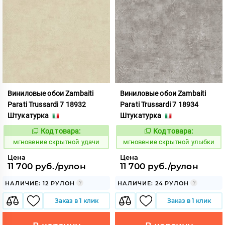
Виниловые обои Zambaiti
Виниловые обои Zambaiti
Parati Trussardi 7 18932
Parati Trussardi 7 18934
Штукатурка
Штукатурка
Код товара:
Код товара:
948860
948861
Код:
Код:
мгновение скрытной удачи
мгновение скрытной улыбки
Цена
Цена
11 700 руб./рулон
11 700 руб./рулон
НАЛИЧИЕ: 12 РУЛОН
НАЛИЧИЕ: 24 РУЛОН
Заказ в 1 клик
Заказ в 1 клик