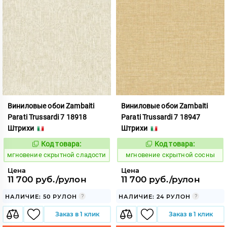
Виниловые обои Zambaiti
Виниловые обои Zambaiti
Parati Trussardi 7 18918
Parati Trussardi 7 18947
Штрихи
Штрихи
Код товара:
Код товара:
948845
948847
Код:
Код:
мгновение скрытной сладости
мгновение скрытной сосны
Цена
Цена
11 700 руб./рулон
11 700 руб./рулон
НАЛИЧИЕ: 50 РУЛОН
НАЛИЧИЕ: 24 РУЛОН
Заказ в 1 клик
Заказ в 1 клик