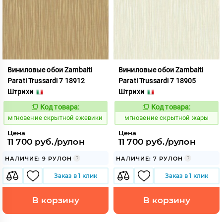
Виниловые обои Zambaiti
Виниловые обои Zambaiti
Parati Trussardi 7 18912
Parati Trussardi 7 18905
Штрихи
Штрихи
Код товара:
Код товара:
948774
948775
Код:
Код:
мгновение скрытной ежевики
мгновение скрытной жары
Цена
Цена
11 700 руб./рулон
11 700 руб./рулон
НАЛИЧИЕ: 9 РУЛОН
НАЛИЧИЕ: 7 РУЛОН
Заказ в 1 клик
Заказ в 1 клик
В корзину
В корзину