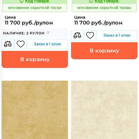
Код товара:
Код товара:
948856
948857
Код:
Код:
мгновение скрытной тоски
мгновение скрытной травы
Цена
Цена
11 700 руб./рулон
11 700 руб./рулон
НАЛИЧИЕ: 2 РУЛОН
Заказ в 1 клик
Заказ в 1 клик
В корзину
В корзину