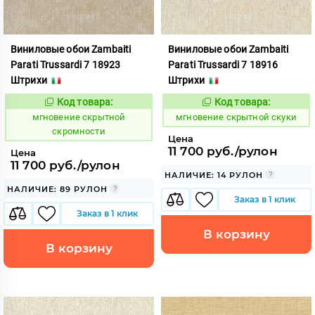
Виниловые обои Zambaiti
Виниловые обои Zambaiti
Parati Trussardi 7 18923
Parati Trussardi 7 18916
Штрихи
Штрихи
Код товара:
Код товара:
948843
948844
Код:
Код:
мгновение скрытной
мгновение скрытной скуки
скромности
Цена
11 700 руб./рулон
Цена
11 700 руб./рулон
НАЛИЧИЕ: 14 РУЛОН
НАЛИЧИЕ: 89 РУЛОН
Заказ в 1 клик
Заказ в 1 клик
В корзину
В корзину