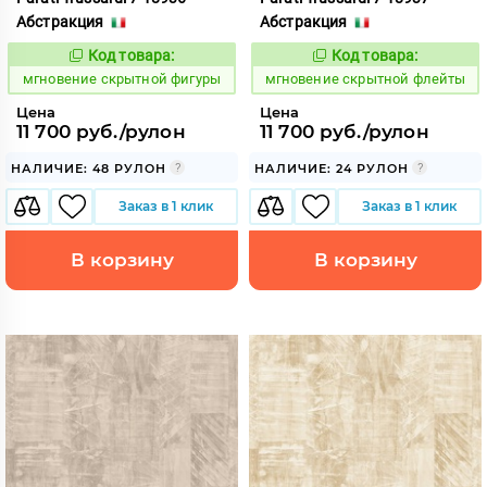
Абстракция
Абстракция
Код товара:
Код товара:
948865
948866
Код:
Код:
мгновение скрытной фигуры
мгновение скрытной флейты
Цена
Цена
11 700 руб./рулон
11 700 руб./рулон
НАЛИЧИЕ: 48 РУЛОН
НАЛИЧИЕ: 24 РУЛОН
Заказ в 1 клик
Заказ в 1 клик
В корзину
В корзину