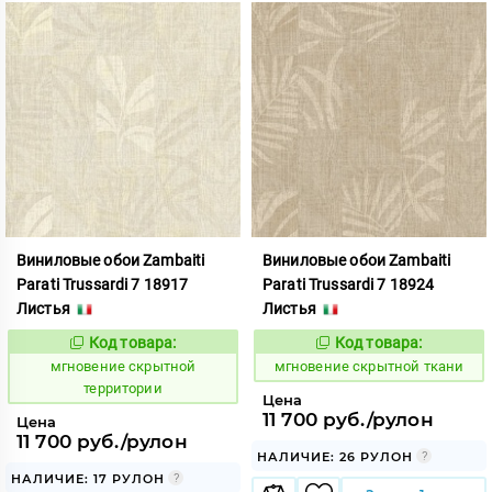
Виниловые обои Zambaiti
Виниловые обои Zambaiti
Parati Trussardi 7 18917
Parati Trussardi 7 18924
Листья
Листья
Код товара:
Код товара:
948854
948855
Код:
Код:
мгновение скрытной
мгновение скрытной ткани
территории
Цена
11 700 руб./рулон
Цена
11 700 руб./рулон
НАЛИЧИЕ: 26 РУЛОН
НАЛИЧИЕ: 17 РУЛОН