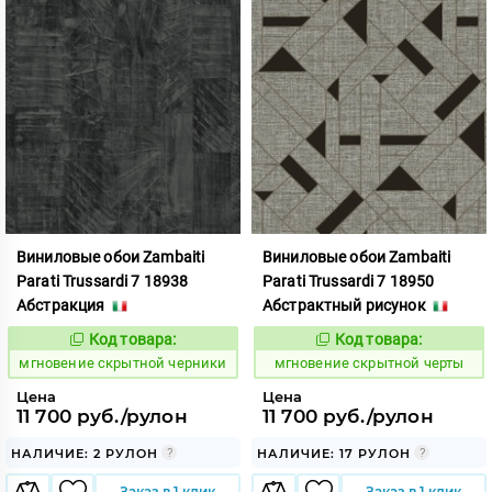
Виниловые обои Zambaiti
Виниловые обои Zambaiti
Parati Trussardi 7 18938
Parati Trussardi 7 18950
Абстракция
Абстрактный рисунок
Код товара:
Код товара:
948869
948870
Код:
Код:
мгновение скрытной черники
мгновение скрытной черты
Цена
Цена
11 700 руб./рулон
11 700 руб./рулон
НАЛИЧИЕ: 2 РУЛОН
НАЛИЧИЕ: 17 РУЛОН
Заказ в 1 клик
Заказ в 1 клик