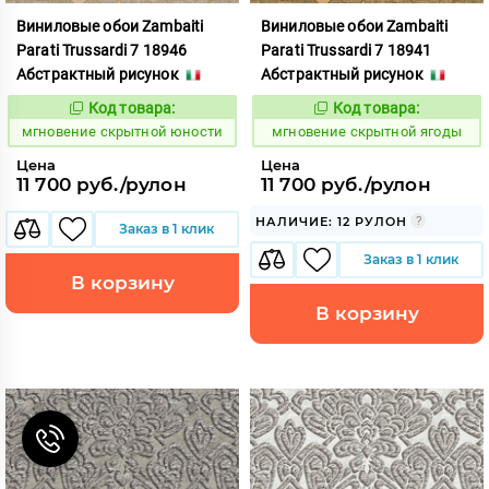
Виниловые обои Zambaiti
Виниловые обои Zambaiti
Parati Trussardi 7 18946
Parati Trussardi 7 18941
Абстрактный рисунок
Абстрактный рисунок
Код товара:
Код товара:
948873
948874
Код:
Код:
мгновение скрытной юности
мгновение скрытной ягоды
Цена
Цена
11 700 руб./рулон
11 700 руб./рулон
НАЛИЧИЕ: 12 РУЛОН
Заказ в 1 клик
Заказ в 1 клик
В корзину
В корзину