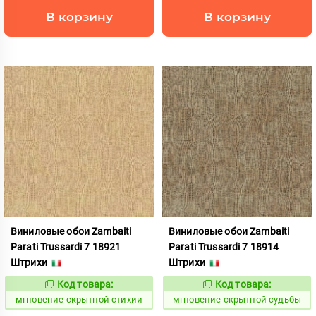
В корзину
В корзину
Виниловые обои Zambaiti
Виниловые обои Zambaiti
Parati Trussardi 7 18921
Parati Trussardi 7 18914
Штрихи
Штрихи
Код товара:
Код товара:
948848
948849
Код:
Код:
мгновение скрытной стихии
мгновение скрытной судьбы