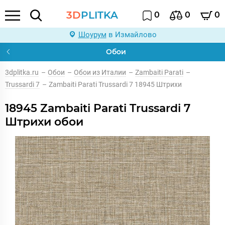
3D
PLITKA
0
0
0
Шоурум
в Измайлово
Обои
3dplitka.ru
–
Обои
–
Обои из Италии
–
Zambaiti Parati
–
Trussardi 7
–
Zambaiti Parati Trussardi 7 18945 Штрихи
18945 Zambaiti Parati Trussardi 7
Штрихи обои