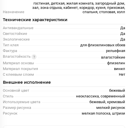
гостиная, детская, жилая комната, загородный дом,
зал, зона отдыха, кабинет, коридор, кухня, прихожая,
Назначение
спальня, столовая, холл
Технические характеристики
Антивандальные
Да
Светостойкие
Да
Экологические
Да
Тип клея
для флизелиновых обоев
Фактура
рельефная
Влагостойкость
влагостойкие
Материал основы
флизелин
Материал покрытия
винил
С клеевым слоем
Нет
Внешнее исполнение
Основной цвет
бежевый
Стиль
неоклассика, современный
Используемые цвета
бежевый, кремовый
Размер рисунка
мелкий рисунок
Рисунок
мелкая полоска, штрихи