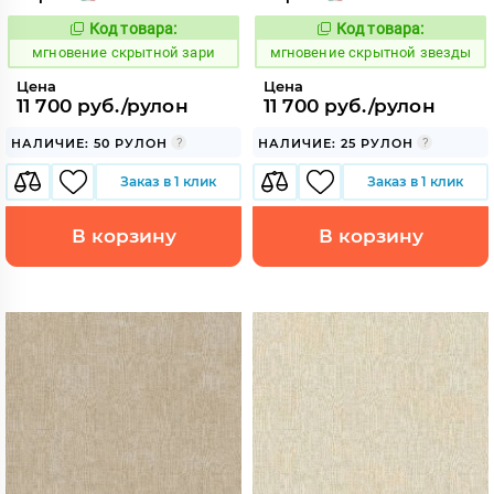
Код товара:
Код товара:
948778
948779
Код:
Код:
мгновение скрытной зари
мгновение скрытной звезды
Цена
Цена
11 700 руб./рулон
11 700 руб./рулон
НАЛИЧИЕ: 50 РУЛОН
НАЛИЧИЕ: 25 РУЛОН
Заказ в 1 клик
Заказ в 1 клик
В корзину
В корзину