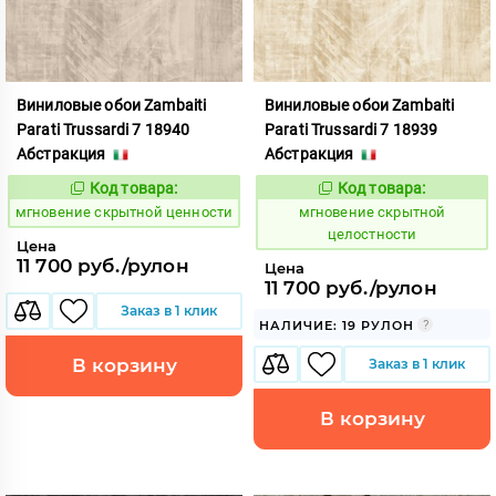
Виниловые обои Zambaiti
Виниловые обои Zambaiti
Parati Trussardi 7 18940
Parati Trussardi 7 18939
Абстракция
Абстракция
Код товара:
Код товара:
948867
948868
Код:
Код:
мгновение скрытной ценности
мгновение скрытной
целостности
Цена
11 700 руб./рулон
Цена
11 700 руб./рулон
Заказ в 1 клик
НАЛИЧИЕ: 19 РУЛОН
В корзину
Заказ в 1 клик
В корзину