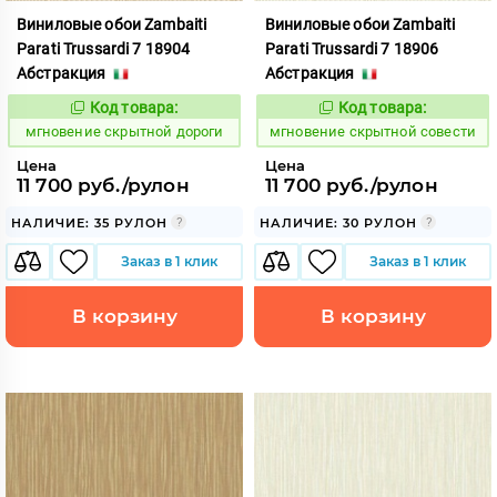
Виниловые обои Zambaiti
Виниловые обои Zambaiti
Parati Trussardi 7 18904
Parati Trussardi 7 18906
Абстракция
Абстракция
Код товара:
Код товара:
948772
948773
Код:
Код:
мгновение скрытной дороги
мгновение скрытной совести
Цена
Цена
11 700 руб./рулон
11 700 руб./рулон
НАЛИЧИЕ: 35 РУЛОН
НАЛИЧИЕ: 30 РУЛОН
Заказ в 1 клик
Заказ в 1 клик
В корзину
В корзину