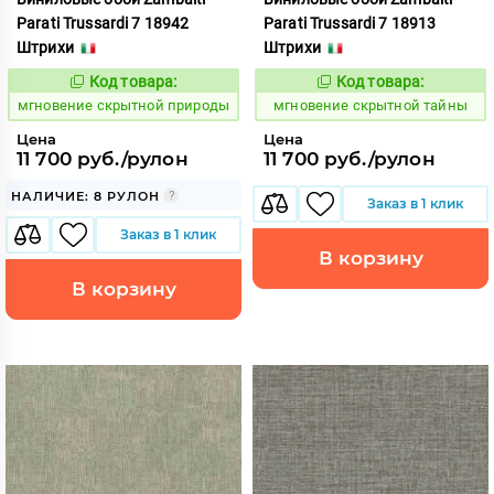
Parati Trussardi 7 18942
Parati Trussardi 7 18913
Штрихи
Штрихи
Код товара:
Код товара:
948850
948851
Код:
Код:
мгновение скрытной природы
мгновение скрытной тайны
Цена
Цена
11 700 руб./рулон
11 700 руб./рулон
НАЛИЧИЕ: 8 РУЛОН
Заказ в 1 клик
Заказ в 1 клик
В корзину
В корзину