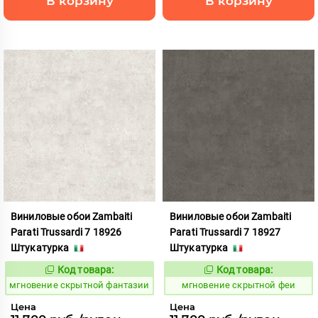
В корзину
В корзину
Виниловые обои Zambaiti
Виниловые обои Zambaiti
Parati Trussardi 7 18926
Parati Trussardi 7 18927
Штукатурка
Штукатурка
Код товара:
Код товара:
948862
948863
Код:
Код:
мгновение скрытной фантазии
мгновение скрытной феи
Цена
Цена