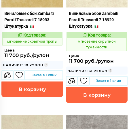
Виниловые обои Zambaiti
Виниловые обои Zambaiti
Parati Trussardi 7 18933
Parati Trussardi 7 18929
Штукатурка
Штукатурка
Код товара:
Код товара:
948858
948859
Код:
Код:
мгновение скрытной тропы
мгновение скрытной
туманности
Цена
11 700 руб./рулон
Цена
11 700 руб./рулон
НАЛИЧИЕ: 18 РУЛОН
НАЛИЧИЕ: 31 РУЛОН
Заказ в 1 клик
Заказ в 1 клик
В корзину
В корзину