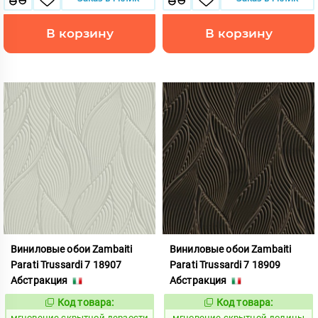
В корзину
В корзину
Виниловые обои Zambaiti
Виниловые обои Zambaiti
Parati Trussardi 7 18907
Parati Trussardi 7 18909
Абстракция
Абстракция
Код товара:
Код товара:
948770
948771
Код:
Код:
мгновение скрытной дерзости
мгновение скрытной долины