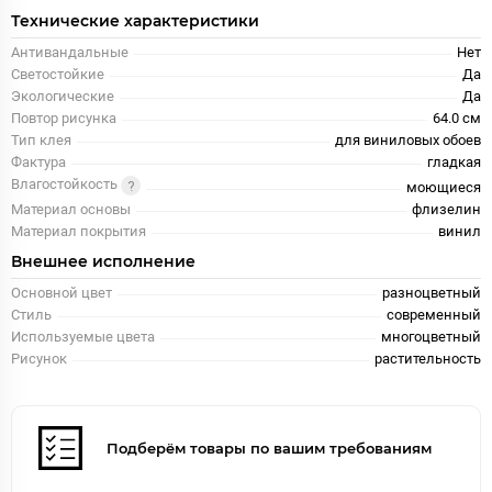
Технические характеристики
Антивандальные
Нет
Светостойкие
Да
Экологические
Да
Повтор рисунка
64.0 см
Тип клея
для виниловых обоев
Фактура
гладкая
Влагостойкость
моющиеся
Материал основы
флизелин
Материал покрытия
винил
Внешнее исполнение
Основной цвет
разноцветный
Стиль
современный
Используемые цвета
многоцветный
Рисунок
растительность
Подберём товары по вашим требованиям