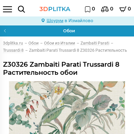
3D
PLITKA
0
0
0
Шоурум
в Измайлово
Обои
3dplitka.ru
–
Обои
–
Обои из Италии
–
Zambaiti Parati
–
Trussardi 8
–
Zambaiti Parati Trussardi 8 Z30326 Растительность
Z30326 Zambaiti Parati Trussardi 8
Растительность обои