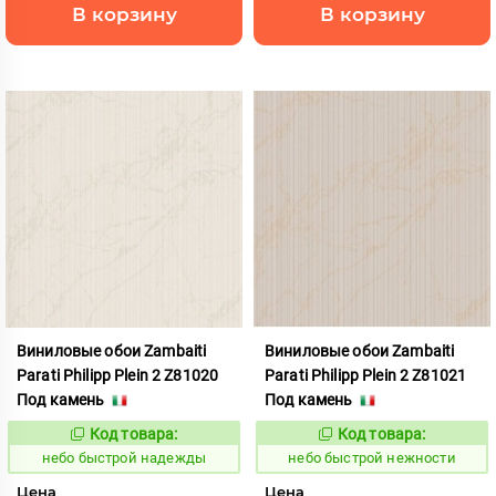
В корзину
В корзину
Виниловые обои Zambaiti
Виниловые обои Zambaiti
Parati Philipp Plein 2 Z81020
Parati Philipp Plein 2 Z81021
Под камень
Под камень
Код товара:
Код товара:
1110432
1110433
Код:
Код:
небо быстрой надежды
небо быстрой нежности
Цена
Цена