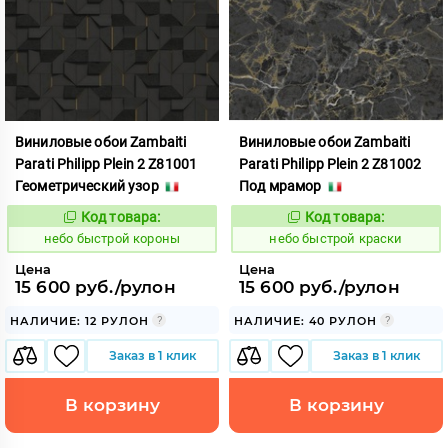
Виниловые обои Zambaiti
Виниловые обои Zambaiti
Parati Philipp Plein 2 Z81001
Parati Philipp Plein 2 Z81002
Геометрический узор
Под мрамор
Код товара:
Код товара:
1110413
1110414
Код:
Код:
небо быстрой короны
небо быстрой краски
Цена
Цена
15 600 руб./рулон
15 600 руб./рулон
НАЛИЧИЕ: 12 РУЛОН
НАЛИЧИЕ: 40 РУЛОН
Заказ в 1 клик
Заказ в 1 клик
В корзину
В корзину