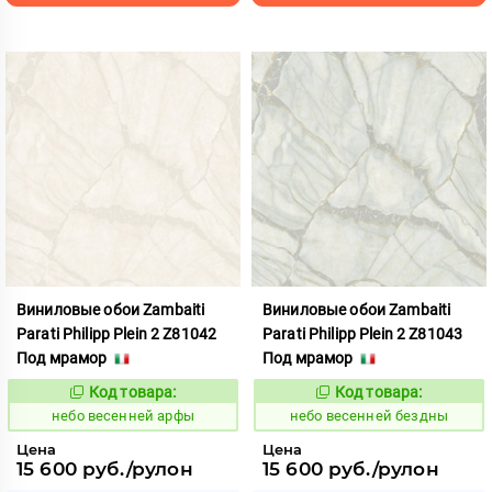
Виниловые обои Zambaiti
Виниловые обои Zambaiti
Parati Philipp Plein 2 Z81042
Parati Philipp Plein 2 Z81043
Под мрамор
Под мрамор
Код товара:
Код товара:
1110626
1110627
Код:
Код:
небо весенней арфы
небо весенней бездны
Цена
Цена
15 600 руб./рулон
15 600 руб./рулон