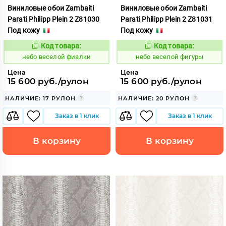
Виниловые обои Zambaiti
Виниловые обои Zambaiti
Parati Philipp Plein 2 Z81030
Parati Philipp Plein 2 Z81031
Под кожу
Под кожу
Код товара:
Код товара:
1110614
1110615
Код:
Код:
небо веселой фиалки
небо веселой фигуры
Цена
Цена
15 600 руб./рулон
15 600 руб./рулон
НАЛИЧИЕ: 17 РУЛОН
НАЛИЧИЕ: 20 РУЛОН
Заказ в 1 клик
Заказ в 1 клик
В корзину
В корзину