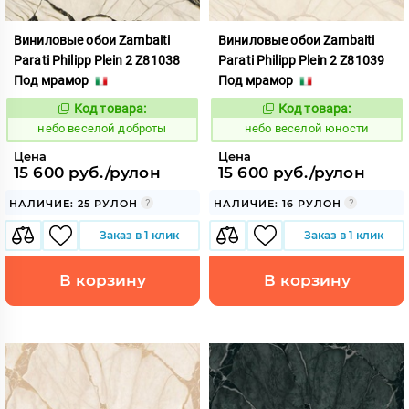
Виниловые обои Zambaiti
Виниловые обои Zambaiti
Parati Philipp Plein 2 Z81038
Parati Philipp Plein 2 Z81039
Под мрамор
Под мрамор
Код товара:
Код товара:
1110622
1110623
Код:
Код:
небо веселой доброты
небо веселой юности
Цена
Цена
15 600 руб./рулон
15 600 руб./рулон
НАЛИЧИЕ: 25 РУЛОН
НАЛИЧИЕ: 16 РУЛОН
Заказ в 1 клик
Заказ в 1 клик
В корзину
В корзину