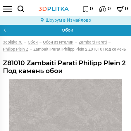
3D
PLITKA
0
0
0
Шоурум
в Измайлово
Обои
3dplitka.ru
–
Обои
–
Обои из Италии
–
Zambaiti Parati
–
Philipp Plein 2
–
Zambaiti Parati Philipp Plein 2 Z81010 Под камень
Z81010 Zambaiti Parati Philipp Plein 2
Под камень обои