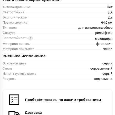
Антивандальные
Нет
Светостойкие
Да
Экологические
Да
Повтор рисунка
64.0 см
Тип клея
для виниловых обоев
Фактура
рельефная
Влагостойкость
моющиеся
Материал основы
флизелин
Материал покрытия
винил
Внешнее исполнение
Основной цвет
серый
Стиль
современный
Используемые цвета
серый
Рисунок
под камень
Подберём товары по вашим требованиям
Доставка