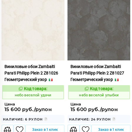
Виниловые обои Zambaiti
Виниловые обои Zambaiti
Parati Philipp Plein 2 Z81026
Parati Philipp Plein 2 Z81027
Геометрический узор
Геометрический узор
Код товара:
Код товара:
1110610
1110611
Код:
Код:
небо веселой удачи
небо веселой улыбки
Цена
Цена
15 600 руб./рулон
15 600 руб./рулон
НАЛИЧИЕ: 6 РУЛОН
НАЛИЧИЕ: 24 РУЛОН
Заказ в 1 клик
Заказ в 1 клик