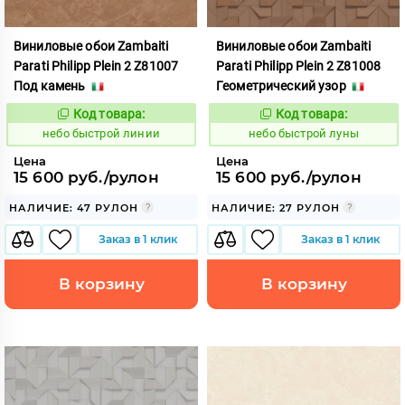
Виниловые обои Zambaiti
Виниловые обои Zambaiti
Parati Philipp Plein 2 Z81007
Parati Philipp Plein 2 Z81008
Под камень
Геометрический узор
Код товара:
Код товара:
1110419
1110420
Код:
Код:
небо быстрой линии
небо быстрой луны
Цена
Цена
15 600 руб./рулон
15 600 руб./рулон
НАЛИЧИЕ: 47 РУЛОН
НАЛИЧИЕ: 27 РУЛОН
Заказ в 1 клик
Заказ в 1 клик
В корзину
В корзину