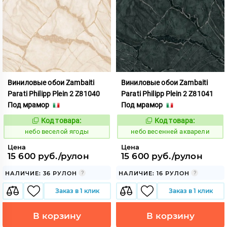
Виниловые обои Zambaiti
Виниловые обои Zambaiti
Parati Philipp Plein 2 Z81040
Parati Philipp Plein 2 Z81041
Под мрамор
Под мрамор
Код товара:
Код товара:
1110624
1110625
Код:
Код:
небо веселой ягоды
небо весенней акварели
Цена
Цена
15 600 руб./рулон
15 600 руб./рулон
НАЛИЧИЕ: 36 РУЛОН
НАЛИЧИЕ: 16 РУЛОН
Заказ в 1 клик
Заказ в 1 клик
В корзину
В корзину