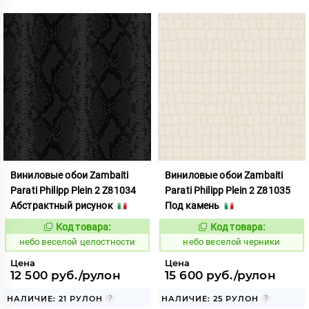
Виниловые обои Zambaiti
Виниловые обои Zambaiti
Parati Philipp Plein 2 Z81034
Parati Philipp Plein 2 Z81035
Абстрактный рисунок
Под камень
Код товара:
Код товара:
1110618
1110619
Код:
Код:
небо веселой целостности
небо веселой черники
Цена
Цена
12 500 руб./рулон
15 600 руб./рулон
НАЛИЧИЕ: 21 РУЛОН
НАЛИЧИЕ: 25 РУЛОН