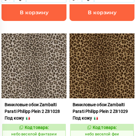
В корзину
В корзину
Виниловые обои Zambaiti
Виниловые обои Zambaiti
Parati Philipp Plein 2 Z81028
Parati Philipp Plein 2 Z81029
Под кожу
Под кожу
Код товара:
Код товара:
1110612
1110613
Код:
Код:
небо веселой фантазии
небо веселой феи