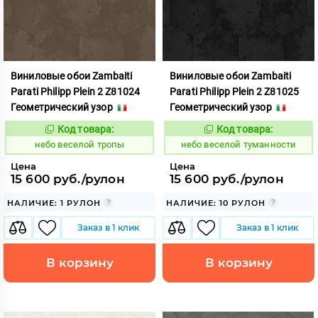
Виниловые обои Zambaiti
Виниловые обои Zambaiti
Parati Philipp Plein 2 Z81024
Parati Philipp Plein 2 Z81025
Геометрический узор
Геометрический узор
Код товара:
Код товара:
1110608
1110609
Код:
Код:
небо веселой тропы
небо веселой туманности
Цена
Цена
15 600 руб./рулон
15 600 руб./рулон
НАЛИЧИЕ: 1 РУЛОН
НАЛИЧИЕ: 10 РУЛОН
Заказ в 1 клик
Заказ в 1 клик
В корзину
В корзину