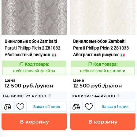
Виниловые обои Zambaiti
Виниловые обои Zambaiti
Parati Philipp Plein 2 Z81032
Parati Philipp Plein 2 Z81033
Абстрактный рисунок
Абстрактный рисунок
Код товара:
Код товара:
1110616
1110617
Код:
Код:
небо веселой флейты
небо веселой ценности
Цена
Цена
12 500 руб./рулон
12 500 руб./рулон
НАЛИЧИЕ: 27 РУЛОН
НАЛИЧИЕ: 44 РУЛОН
Заказ в 1 клик
Заказ в 1 клик
В корзину
В корзину