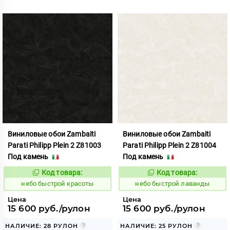
Виниловые обои Zambaiti
Виниловые обои Zambaiti
Parati Philipp Plein 2 Z81003
Parati Philipp Plein 2 Z81004
Под камень
Под камень
Код товара:
Код товара:
1110415
1110416
Код:
Код:
небо быстрой красоты
небо быстрой лаванды
Цена
Цена
15 600 руб./рулон
15 600 руб./рулон
НАЛИЧИЕ: 28 РУЛОН
НАЛИЧИЕ: 25 РУЛОН