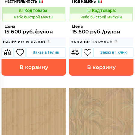
Растительность
Под камень
Код товара:
Код товара:
1110426
1110427
Код:
Код:
небо быстрой мечты
небо быстрой миссии
Цена
Цена
15 600 руб./рулон
15 600 руб./рулон
НАЛИЧИЕ: 19 РУЛОН
НАЛИЧИЕ: 18 РУЛОН
Заказ в 1 клик
Заказ в 1 клик
В корзину
В корзину