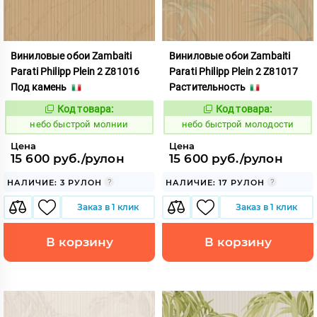
Виниловые обои Zambaiti
Виниловые обои Zambaiti
Parati Philipp Plein 2 Z81016
Parati Philipp Plein 2 Z81017
Под камень
Растительность
Код товара:
Код товара:
1110428
1110429
Код:
Код:
небо быстрой молнии
небо быстрой молодости
Цена
Цена
15 600 руб./рулон
15 600 руб./рулон
НАЛИЧИЕ: 3 РУЛОН
НАЛИЧИЕ: 17 РУЛОН
Заказ в 1 клик
Заказ в 1 клик
В корзину
В корзину