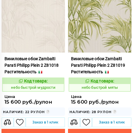
Виниловые обои Zambaiti
Виниловые обои Zambaiti
Parati Philipp Plein 2 Z81018
Parati Philipp Plein 2 Z81019
Растительность
Растительность
Код товара:
Код товара:
1110430
1110431
Код:
Код:
небо быстрой мудрости
небо быстрой мяты
Цена
Цена
15 600 руб./рулон
15 600 руб./рулон
НАЛИЧИЕ: 22 РУЛОН
НАЛИЧИЕ: 28 РУЛОН
Заказ в 1 клик
Заказ в 1 клик