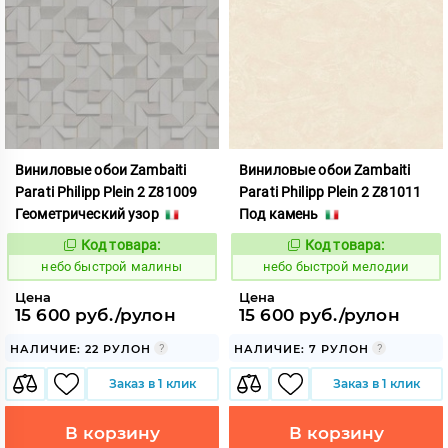
Виниловые обои Zambaiti
Виниловые обои Zambaiti
Parati Philipp Plein 2 Z81009
Parati Philipp Plein 2 Z81011
Геометрический узор
Под камень
Код товара:
Код товара:
1110421
1110423
Код:
Код:
небо быстрой малины
небо быстрой мелодии
Цена
Цена
15 600 руб./рулон
15 600 руб./рулон
НАЛИЧИЕ: 22 РУЛОН
НАЛИЧИЕ: 7 РУЛОН
Заказ в 1 клик
Заказ в 1 клик
В корзину
В корзину