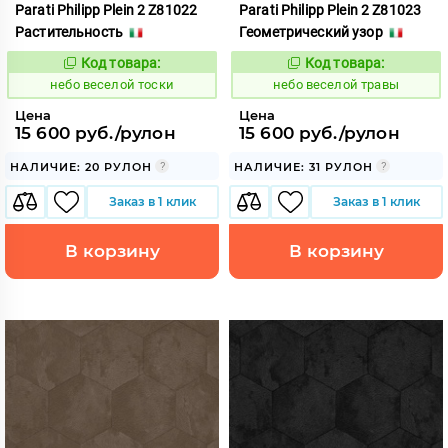
Parati Philipp Plein 2 Z81022
Parati Philipp Plein 2 Z81023
Растительность
Геометрический узор
Код товара:
Код товара:
1110606
1110607
Код:
Код:
небо веселой тоски
небо веселой травы
Цена
Цена
15 600 руб./рулон
15 600 руб./рулон
НАЛИЧИЕ: 20 РУЛОН
НАЛИЧИЕ: 31 РУЛОН
Заказ в 1 клик
Заказ в 1 клик
В корзину
В корзину