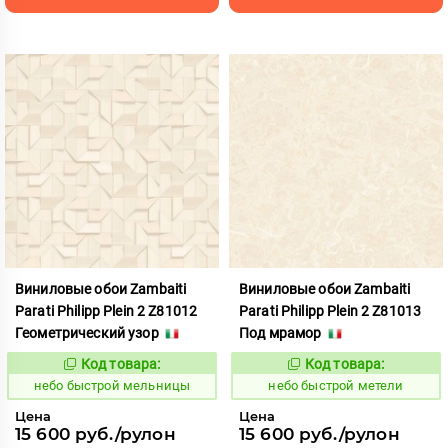
Виниловые обои Zambaiti
Виниловые обои Zambaiti
Parati Philipp Plein 2 Z81012
Parati Philipp Plein 2 Z81013
Геометрический узор
Под мрамор
Код товара:
Код товара:
1110424
1110425
Код:
Код:
небо быстрой мельницы
небо быстрой метели
Цена
Цена
15 600 руб./рулон
15 600 руб./рулон