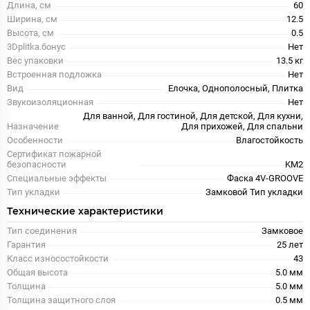
Длина, см
60
Ширина, см
12.5
Высота, см
0.5
3Dplitka.бонус
Нет
Вес упаковки
13.5 кг
Встроенная подложка
Нет
Вид
Елочка, Однополосный, Плитка
Звукоизоляционная
Нет
Для ванной, Для гостиной, Для детской, Для кухни,
Назначение
Для прихожей, Для спальни
Особенности
Влагостойкость
Сертификат пожарной
безопасности
KM2
Специальные эффекты
Фаска 4V-GROOVE
Тип укладки
Замковой Тип укладки
Технические характеристики
Тип соединения
Замковое
Гарантия
25 лет
Класс износостойкости
43
Общая высота
5.0 мм
Толщина
5.0 мм
Толщина защитного слоя
0.5 мм