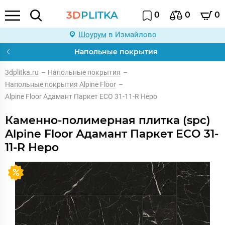
3D
PLITKA
0
0
0
Шоурум
в Измайлово
Напольные покрытия
3dplitka.ru
–
Напольные покрытия
–
Напольные покрытия Alpine Floor
–
Alpine Floor Адамант Паркет ECO 31-11-R Неро
Каменно-полимерная плитка (spc)
Alpine Floor Адамант Паркет ECO 31-
11-R Неро