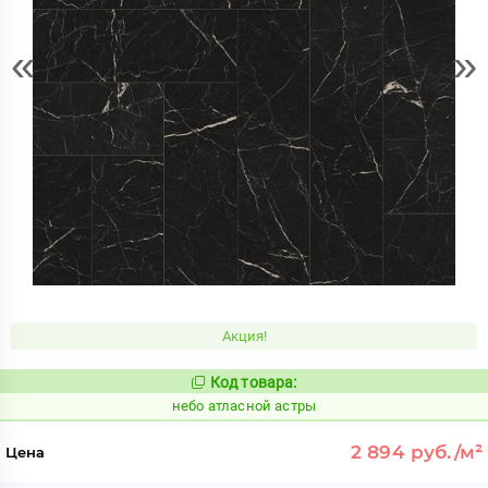
«
»
Акция!
Код товара:
1124331
Код:
небо атласной астры
2 894 руб./м²
Цена