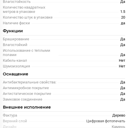
Влагостойкость
Да
Количество квадратных
метров в упаковке
1.5
Количество штук в упаковке
20
Наличие фаски
да
Функции
Браширование
Да
Влагостойкий
Да
Использование с теплыми
полами
Да
Кабель-канал
Нет
Шумоизоляция
Нет
Оснащение
Антибактериальные свойства:
Да
Антимикробное покрытие
Да
Антистатическое покрытие
Да
Замковое соединение
Да
Внешнее исполнение
Фактура
Дерево
Верхний слой
Цифровая фотопечать
Дизайн
Камень