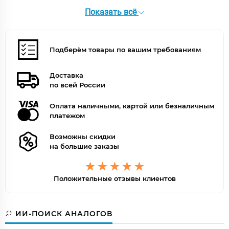
Внешнее исполнение
Показать всё
Фактура
Дерево
Верхний слой
Цифровая фотопечать
Дизайн
Дерево
Подберём товары по вашим требованиям
Оттенок
Серый
Под покраску
Нет
Цвет
Серый
Доставка
Поверхность
по всей России
Матовая, Брашированная
Оплата наличными, картой или безналичным
платежом
Возможны скидки
на большие заказы
Положительные отзывы клиентов
ИИ-ПОИСК АНАЛОГОВ