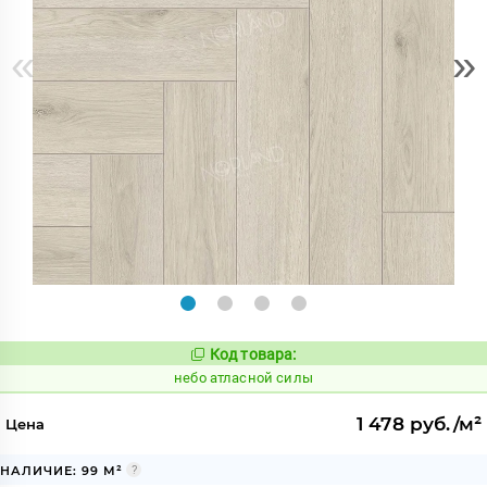
«
»
Код товара:
1124338
Код:
небо атласной силы
1 478 руб./м²
Цена
НАЛИЧИЕ: 99 М²