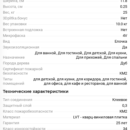
Ширина, см
11.8
Высота, см
0.25
Вес, кг
25
3Dplitka.бонус
Нет
Вес упаковки
10.0 кг
Встроенная подложка
Нет
Микрофаска
4V
Вид
Елочка
Звукоизоляционная
Да
Для ванной, Для гостиной, Для детской, Для кухни,
Назначение
Для прихожей, Для спальни
Порода дерева
Дуб
Сертификат пожарной
безопасности
KM2
Типы
для детской, для кухни, для коридора, для гостиной,
помещений
для офиса, для кафе и ресторанов, для ванной
Технические характеристики
Тип соединения
Клеевое
Защитный слой
0,3
Класс пожаробезопасности
КМ2
Материал
LVT - кварц-виниловая плитка
Гарантия
25 лет
Класс износостойкости
34