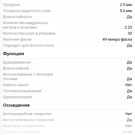
Толщина
2.5 мм
Толщина защитного слоя
0.3 мм
Влагостойкость
Да
Количество квадратных
метров в упаковке
2.23
Количество штук в упаковке
32
Наличие фаски
4V-микро фаска
Подходит для теплого пола
Да
Функции
Браширование
Да
Влагостойкий
Да
Использование с теплыми
полами
Да
Кабель-канал
Нет
Теплоизоляционная
Да
Шумоизоляция
Да
Оснащение
Антимикробное покрытие
Нет
Антистатическое покрытие
Да
Замковое соединение
Нет
Система крепления
Клей