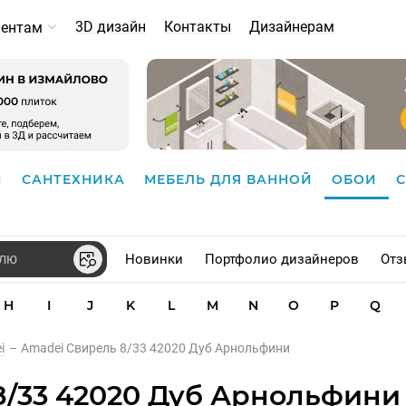
3D дизайн
Контакты
Дизайнерам
иентам
И
САНТЕХНИКА
МЕБЕЛЬ ДЛЯ ВАННОЙ
ОБОИ
Новинки
Портфолио дизайнеров
Отз
H
I
J
K
L
M
N
O
P
Q
i
–
Amadei Свирель 8/33 42020 Дуб Арнольфини
8/33 42020 Дуб Арнольфини