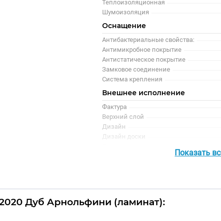
Теплоизоляционная
Шумоизоляция
Оснащение
Антибактериальные свойства:
Антимикробное покрытие
Антистатическое покрытие
Замковое соединение
Система крепления
Внешнее исполнение
Фактура
Верхний слой
Дизайн
Дизайн доски
Оттенок
Показать в
Под покраску
Рисунок
Цвет
Цветной
Поверхность
2020 Дуб Арнольфини (ламинат):