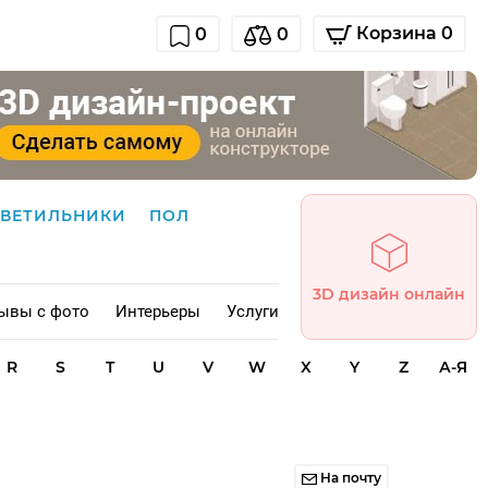
Корзина 0
0
0
СВЕТИЛЬНИКИ
ПОЛ
3D дизайн онлайн
ывы с фото
Интерьеры
Услуги
R
S
T
U
V
W
X
Y
Z
А-Я
На почту