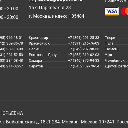
Принимаем к
16-я Парковая д.23
00–20:00
г. Москва, индекс 105484
00–20:00
495) 966-18-01
Краснодар
+7 (861) 201-25-33
Тверь
812) 309-35-78
Красноярск
+7 (391) 216-76-03
Тула
343) 289-18-98
Пермь
+7 (342) 207-98-33
Тюмень
831) 281-52-53
Ростов-на-Дону
+7 (863) 310-02-03
Уфа
383) 284-08-48
Самара
+7 (846) 375-94-33
Челябинск
843) 211-02-57
Саратов
+7 (8452) 39-79-54
Другой реги
А ЮРЬЕВНА
л. Байкальская д.18к1 284, Москва, Москва 107241, Росс