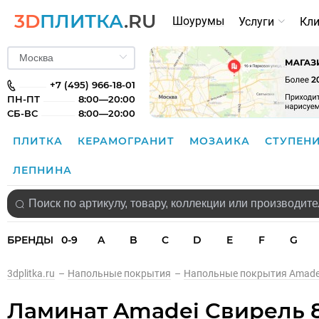
3D
ПЛИТКА
.RU
Шоурумы
Услуги
Кл
+7 (495) 966-18-01
ПН-ПТ
8:00—20:00
СБ-ВС
8:00—20:00
ПЛИТКА
КЕРАМОГРАНИТ
МОЗАИКА
СТУПЕН
ЛЕПНИНА
БРЕНДЫ
0-9
A
B
C
D
E
F
G
3dplitka.ru
–
Напольные покрытия
–
Напольные покрытия Amade
Ламинат Amadei Свирель 