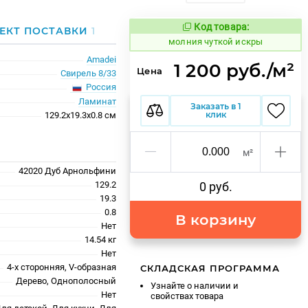
Код товара:
1014659
ЕКТ ПОСТАВКИ
1
Код товара:
молния чуткой искры
Amadei
1 200 руб./м²
Цена
Свирель 8/33
Россия
Ламинат
Заказать в 1
клик
129.2x19.3x0.8 см
м²
42020 Дуб Арнольфини
129.2
0 руб.
19.3
0.8
В корзину
Нет
14.54 кг
Нет
4-х сторонняя, V-образная
СКЛАДСКАЯ ПРОГРАММА
Дерево, Однополосный
Узнайте о наличии и
Нет
свойствах товара