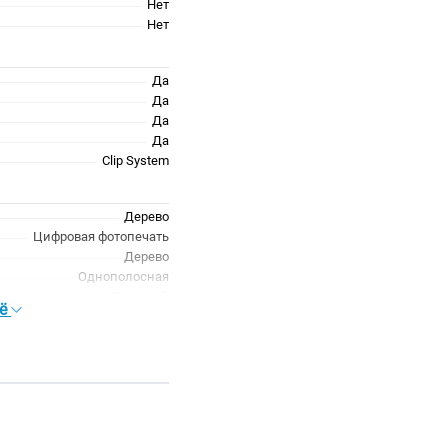
Нет
Нет
Да
Да
Да
Да
Clip System
Дерево
Цифровая фотопечать
Дерево
Однополосная
Бежевый
сё
Нет
Однополосный
Бежевый
Да
Матовая