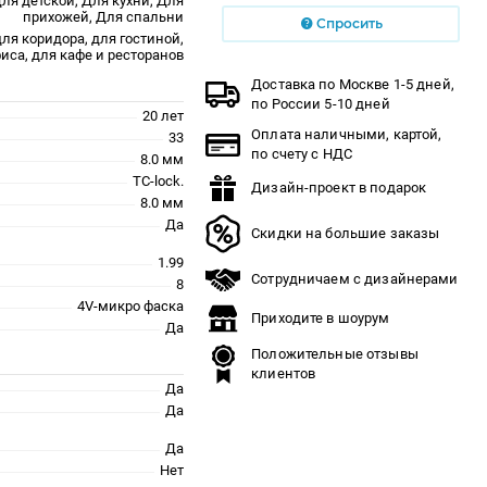
ля детской, Для кухни, Для
прихожей, Для спальни
Спросить
для коридора, для гостиной,
иса, для кафе и ресторанов
Доставка по Москве 1-5 дней,
по России 5-10 дней
20 лет
Оплата наличными, картой,
33
по счету с НДС
8.0 мм
TC-lock.
Дизайн-проект в подарок
8.0 мм
Да
Скидки на большие заказы
1.99
Сотрудничаем с дизайнерами
8
4V-микро фаска
Приходите в шоурум
Да
Положительные отзывы
клиентов
Да
Да
Да
Нет