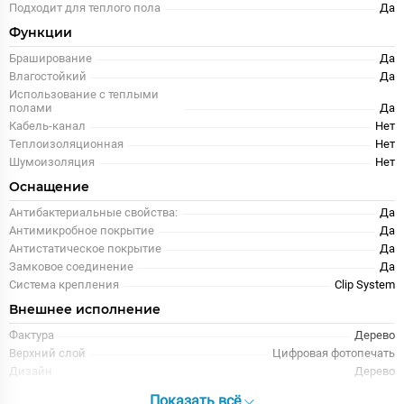
Подходит для теплого пола
Да
Функции
Браширование
Да
Влагостойкий
Да
Использование с теплыми
полами
Да
Кабель-канал
Нет
Теплоизоляционная
Нет
Шумоизоляция
Нет
Оснащение
Антибактериальные свойства:
Да
Антимикробное покрытие
Да
Антистатическое покрытие
Да
Замковое соединение
Да
Система крепления
Clip System
Внешнее исполнение
Фактура
Дерево
Верхний слой
Цифровая фотопечать
Дизайн
Дерево
Дизайн доски
Однополосная
Показать всё