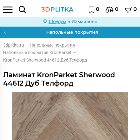
3D
PLITKA
0
0
0
Шоурум
в Измайлово
Напольные покрытия
3dplitka.ru
–
Напольные покрытия
–
Напольные покрытия KronParket
–
KronParket Sherwood 44612 Дуб Телфорд
Ламинат KronParket Sherwood
44612 Дуб Телфорд