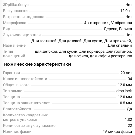
3Dplitka.бонус
Нет
Вес упаковки
12.0 кг
Встроенная подложка
Нет
Микрофаска
4-х сторонняя, V-образная
Вид
Дерево, Елочка
Звукоизоляционная
Нет
Для гостиной, Для детской, Для кухни, Для прихожей,
Назначение
Для спальни
Типы
для детской, для кухни, для коридора, для гостиной,
помещений
для офиса, для кафе и ресторанов
Технические характеристики
Гарантия
20 лет
Класс износостойкости
34
Общая высота
12.0 мм
Тип замка
drop lock
Толщина
12.0 мм
Толщина защитного слоя
0.5 мм
Влагостойкость
Да
Количество квадратных
метров в упаковке
1.32
Количество штук в упаковке
22
Наличие фаски
4V-микро фаска