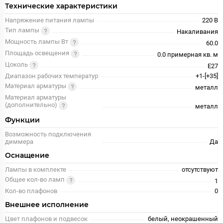
Технические характеристики
Напряжение питания лампы
220 В
Тип лампы
Накаливания
Мощность лампы Вт
60.0
Площадь освещения
0.0 примерная кв. м
Цоколь
E27
Диапазон рабочих температур
+1-[+35]
Материал арматуры
металл
Материал арматуры
(дополнительно)
металл
Функции
Возможность подключения
диммера
Да
Оснащение
Лампы в комплекте
отсутствуют
Общее кол-во ламп
1
Кол-во плафонов
0
Внешнее исполнение
Цвет плафонов и подвесок
белый, неокрашенный