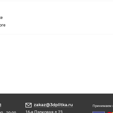
же
оге
zakaz@3dplitka.ru
1
Принимаем к
16-я Парковая д.23