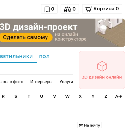
Корзина 0
0
0
СВЕТИЛЬНИКИ
ПОЛ
3D дизайн онлайн
ывы с фото
Интерьеры
Услуги
R
S
T
U
V
W
X
Y
Z
А-Я
На почту