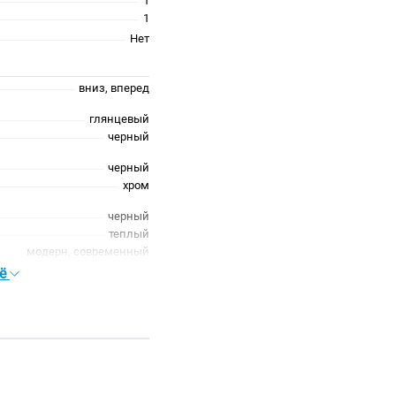
1
1
Нет
вниз, вперед
глянцевый
черный
черный
хром
черный
теплый
модерн, современный
глянцевый
сё
гостиная, спальня, кабинет
черный