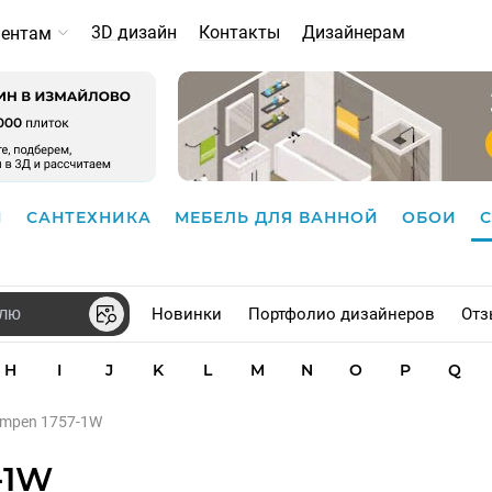
3D дизайн
Контакты
Дизайнерам
иентам
И
САНТЕХНИКА
МЕБЕЛЬ ДЛЯ ВАННОЙ
ОБОИ
Новинки
Портфолио дизайнеров
Отз
H
I
J
K
L
M
N
O
P
Q
umpen 1757-1W
-1W