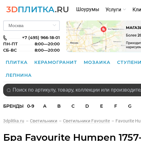
3D
ПЛИТКА
.RU
Шоурумы
Услуги
Кл
+7 (495) 966-18-01
ПН-ПТ
8:00—20:00
СБ-ВС
8:00—20:00
ПЛИТКА
КЕРАМОГРАНИТ
МОЗАИКА
СТУПЕН
ЛЕПНИНА
БРЕНДЫ
0-9
A
B
C
D
E
F
G
3dplitka.ru
–
Светильники
–
Светильники Favourite
–
Favourite H
Бра Favourite Humpen 1757