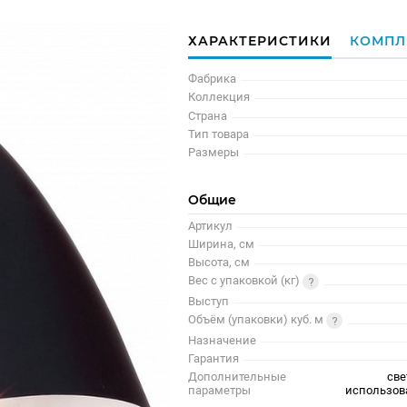
ХАРАКТЕРИСТИКИ
КОМПЛ
Фабрика
Коллекция
Страна
Тип товара
Размеры
Общие
Артикул
Ширина, см
Высота, см
Вес с упаковкой (кг)
Выступ
Объём (упаковки) куб. м
Назначение
Гарантия
Дополнительные
све
параметры
использов