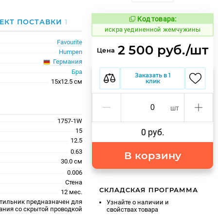
Код товара:
607276
ЕКТ ПОСТАВКИ
1
Код товара:
искра уединенной жемчужины
Favourite
2 500 руб./шт
Цена
Humpen
Германия
Бра
Заказать в 1
клик
15x12.5 см
шт
1757-1W
15
0 руб.
12.5
0.63
В корзину
30.0 см
0.006
Стена
СКЛАДСКАЯ ПРОГРАММА
12 мес.
тильник предназначен для
Узнайте о наличии и
ания со скрытой проводкой
свойствах товара