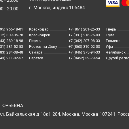
00–20:00
г. Москва, индекс 105484
00–20:00
495) 966-18-01
Краснодар
+7 (861) 201-25-33
Тверь
812) 309-35-78
Красноярск
+7 (391) 216-76-03
Тула
343) 289-18-98
Пермь
+7 (342) 207-98-33
Тюмень
831) 281-52-53
Ростов-на-Дону
+7 (863) 310-02-03
Уфа
383) 284-08-48
Самара
+7 (846) 375-94-33
Челябинск
843) 211-02-57
Саратов
+7 (8452) 39-79-54
Другой реги
А ЮРЬЕВНА
л. Байкальская д.18к1 284, Москва, Москва 107241, Росс