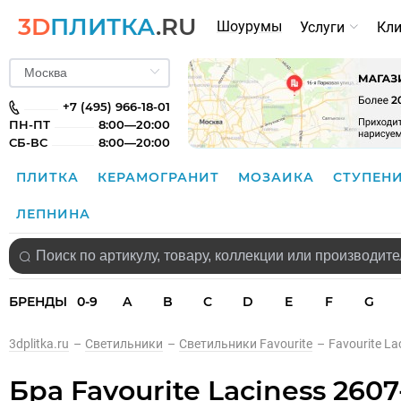
3D
ПЛИТКА
.RU
Шоурумы
Услуги
Кл
+7 (495) 966-18-01
ПН-ПТ
8:00—20:00
СБ-ВС
8:00—20:00
ПЛИТКА
КЕРАМОГРАНИТ
МОЗАИКА
СТУПЕН
ЛЕПНИНА
БРЕНДЫ
0-9
A
B
C
D
E
F
G
3dplitka.ru
–
Светильники
–
Светильники Favourite
–
Favourite L
Бра Favourite Laciness 260