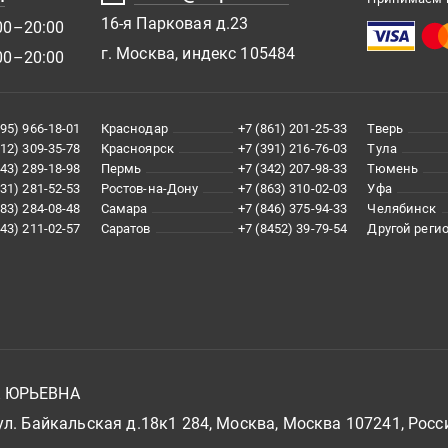
16-я Парковая д.23
00–20:00
г. Москва, индекс 105484
00–20:00
495) 966-18-01
Краснодар
+7 (861) 201-25-33
Тверь
812) 309-35-78
Красноярск
+7 (391) 216-76-03
Тула
343) 289-18-98
Пермь
+7 (342) 207-98-33
Тюмень
831) 281-52-53
Ростов-на-Дону
+7 (863) 310-02-03
Уфа
383) 284-08-48
Самара
+7 (846) 375-94-33
Челябинск
843) 211-02-57
Саратов
+7 (8452) 39-79-54
Другой реги
А ЮРЬЕВНА
л. Байкальская д.18к1 284, Москва, Москва 107241, Росс