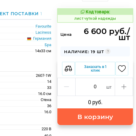
Код товара:
889682
ЕКТ ПОСТАВКИ
1
Код товара:
лист чуткой надежды
Favourite
6 600 руб./
Laciness
Цена
шт
Германия
Бра
14x33 см
НАЛИЧИЕ: 19 ШТ
Заказать в 1
клик
2607-1W
14
шт
33
16.0 см
Стена
0 руб.
36
16.0
В корзину
220 В
40.0