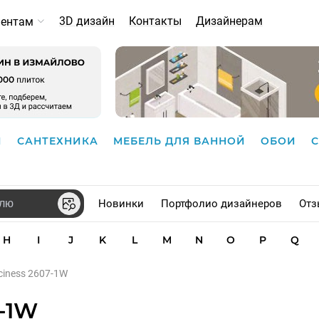
3D дизайн
Контакты
Дизайнерам
иентам
И
САНТЕХНИКА
МЕБЕЛЬ ДЛЯ ВАННОЙ
ОБОИ
Новинки
Портфолио дизайнеров
Отз
H
I
J
K
L
M
N
O
P
Q
aciness 2607-1W
7-1W