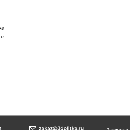
же
ге
zakaz@3dplitka.ru
1
Принимаем к