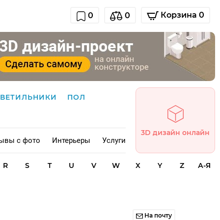
Корзина 0
0
0
СВЕТИЛЬНИКИ
ПОЛ
3D дизайн онлайн
ывы с фото
Интерьеры
Услуги
R
S
T
U
V
W
X
Y
Z
А-Я
На почту