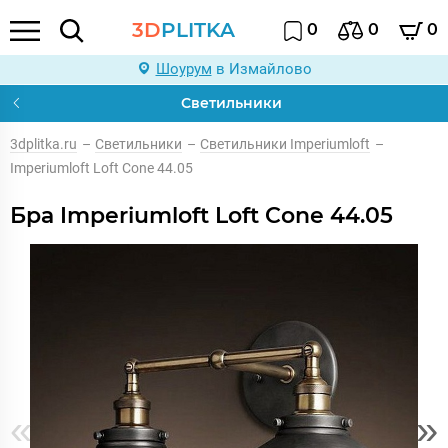
3D
PLITKA
0
0
0
Шоурум
в Измайлово
Светильники
3dplitka.ru
–
Светильники
–
Светильники Imperiumloft
–
Imperiumloft Loft Cone 44.05
Бра Imperiumloft Loft Cone 44.05
«
»